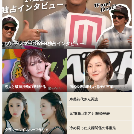
ブルーノマーズWEB独占インタビュー
恋人と破局 決断の理由語る
病名公表決断した息子の言葉
寿美花代さん死去
元TBS山本アナ 離婚発表
冷め切った夫婦関係の修復法
グラマーツインハーフ作り方