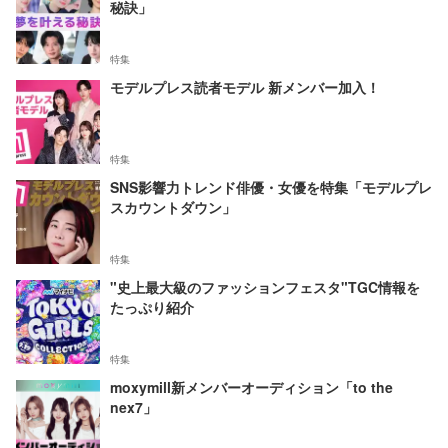
秘訣」
特集
モデルプレス読者モデル 新メンバー加入！
特集
SNS影響力トレンド俳優・女優を特集「モデルプレ
スカウントダウン」
特集
"史上最大級のファッションフェスタ"TGC情報を
たっぷり紹介
特集
moxymill新メンバーオーディション「to the
nex7」