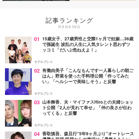
記事ランキング
RANKING
01
15歳女子、27歳男性と交際1ヶ月で妊娠…36歳
で孫誕生 波乱の人生に人気タレント思わずツ
ッコミ「だいぶ危ねえよ！」
モデルプレス
02
有働由美子「こんなもんです一人暮らしの朝ご
はん」野菜を使った手料理公開「作ってみた
い」「ヘルシーで美味しそう」と反響
モデルプレス
03
山本舞香、夫・マイファスHiroとの夫婦ショッ
ト公開「2人が見れて幸せ」「仲の良さが伝わ
ってくる」と反響
モデルプレス
04
香取慎吾、森且行“5年9ヶ月ぶり”オートレース