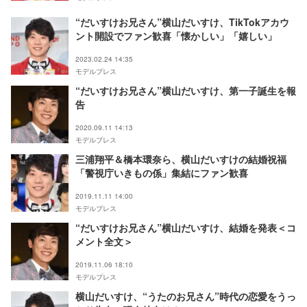
“だいすけお兄さん”横山だいすけ、TikTokアカウ
ント開設でファン歓喜「懐かしい」「嬉しい」
2023.02.24 14:35
モデルプレス
“だいすけお兄さん”横山だいすけ、第一子誕生を報
告
2020.09.11 14:13
モデルプレス
三浦翔平＆橋本環奈ら、横山だいすけの結婚祝福
「警視庁いきもの係」集結にファン歓喜
2019.11.11 14:00
モデルプレス
“だいすけお兄さん”横山だいすけ、結婚を発表＜コ
メント全文＞
2019.11.06 18:10
モデルプレス
横山だいすけ、“うたのお兄さん”時代の恋愛をうっ