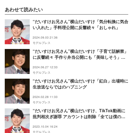
あわせて読みたい
“だいすけお兄さん”横山だいすけ「気分転換に気合
い入れた」手料理公開に反響続々「おしゃれ」
2024.09.03 21:36
モデルプレス
“だいすけお兄さん”横山だいすけ「子育て話解禁」
に反響続々 手作り弁当公開にも「美味しそう」の
声
2024.06.27 12:33
モデルプレス
“だいすけお兄さん”横山だいすけ「紅白」出場時に
生放送ならではのハプニング
2024.02.28 11:33
モデルプレス
“だいすけお兄さん”横山だいすけ、TikTok動画に
批判相次ぎ謝罪 アカウントは削除「全ては僕の不
徳の致すところです」
2023.10.04 16:24
モデルプレス