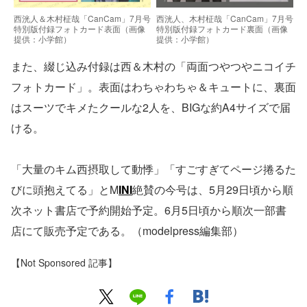
西洸人＆木村柾哉「CanCam」7月号
西洸人、木村柾哉「CanCam」7月号
特別版付録フォトカード表面（画像
特別版付録フォトカード裏面（画像
提供：小学館）
提供：小学館）
また、綴じ込み付録は西＆木村の「両面つやつやニコイチ
フォトカード」。表面はわちゃわちゃ＆キュートに、裏面
はスーツでキメたクールな2人を、BIGな約A4サイズで届
ける。
「大量のキム西摂取して動悸」「すごすぎてページ捲るた
びに頭抱えてる」とM
INI
絶賛の今号は、5月29日頃から順
次ネット書店で予約開始予定。6月5日頃から順次一部書
店にて販売予定である。（modelpress編集部）
【Not Sponsored 記事】