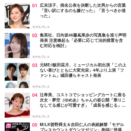
01
広末涼子、病名公表を決断した次男からの言葉
「言い訳にするのも嫌だった」「言うべきか迷
った」
モデルプレス
02
集英社、日向坂46藤嶌果歩の写真集を巡り声明
発表 注意喚起も「必要に応じて法的措置を含
む対応を検討」
モデルプレス
03
元ME:I飯田栞月、ミュージカル初出演「この上
ない喜びとともに大変光栄」4年ぶり上演「フ
ァントム」城田優らキャスト発表
モデルプレス
04
辻希美、コストコでショッピングカートに座る
次女・夢空（ゆめあ）ちゃんの姿公開「乗りこ
なしてる感じが可愛すぎ」「成長を感じる」の
声
モデルプレス
05
M!LK曽野舜太＆吉田仁人の表紙解禁「モデル
プレスカウントダウンマガジン」巻頭に登場