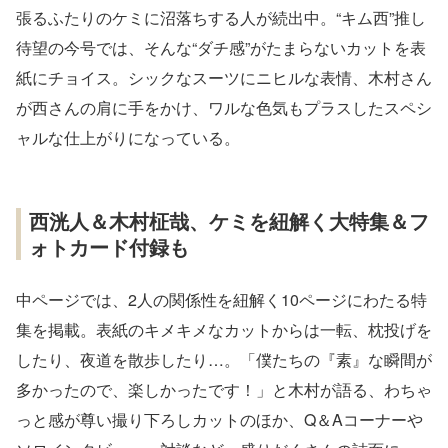
張るふたりのケミに沼落ちする人が続出中。“キム西”推し
待望の今号では、そんな“ダチ感”がたまらないカットを表
紙にチョイス。シックなスーツにニヒルな表情、木村さん
が西さんの肩に手をかけ、ワルな色気もプラスしたスペシ
ャルな仕上がりになっている。
西洸人＆木村柾哉、ケミを紐解く大特集＆フ
ォトカード付録も
中ページでは、2人の関係性を紐解く10ページにわたる特
集を掲載。表紙のキメキメなカットからは一転、枕投げを
したり、夜道を散歩したり…。「僕たちの『素』な瞬間が
多かったので、楽しかったです！」と木村が語る、わちゃ
っと感が尊い撮り下ろしカットのほか、Q＆Aコーナーや