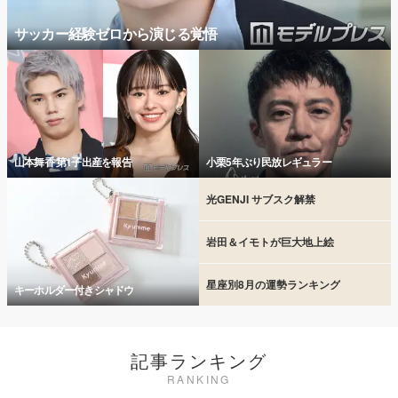
サッカー経験ゼロから演じる覚悟
山本舞香 第1子出産を報告
小栗5年ぶり民放レギュラー
光GENJI サブスク解禁
岩田＆イモトが巨大地上絵
星座別8月の運勢ランキング
キーホルダー付きシャドウ
記事ランキング
RANKING