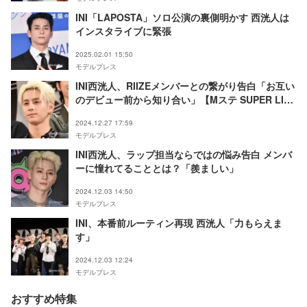
INI「LAPOSTA」ソロ公演の裏側明かす 西洸人は
インスタライブに緊張
2025.02.01 15:50
モデルプレス
INI西洸人、RIIZEメンバーとの繋がり告白「お互い
のデビュー前から知り合い」【Mステ SUPER LIVE
2024】
2024.12.27 17:59
モデルプレス
INI西洸人、ラップ担当ならではの悩み告白 メンバ
ーに憧れてることとは？「羨ましい」
2024.12.03 14:50
モデルプレス
INI、本番前ルーティン再現 西洸人「力もらえま
す」
2024.12.03 12:24
モデルプレス
おすすめ特集