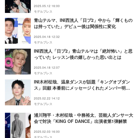
2025.05.12 16:00
モデルプレス
青山テルマ、INI西洸人「日プ2」中から「輝くもの
は持っていた」デビュー後は関係性に変化
2025.04.18 12:32
モデルプレス
INI西洸人「日プ2」青山テルマは「絶対怖い」と思
っていた レッスン後の嬉しかった思い出とは
2025.04.18 12:07
モデルプレス
INI木村柾哉、温泉ダンスが話題「キングオブダン
ス」回顧 本番前にメッセージくれたメンバー明か
す
2025.02.22 14:12
モデルプレス
浦川翔平・木村柾哉・中務裕太、芸能人ダンサー大
会で対決「KING OF DANCE」出演者第1弾解禁
2025.02.03 16:00
モデルプレス