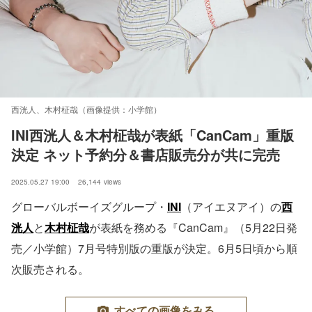
西洸人、木村柾哉（画像提供：小学館）
INI西洸人＆木村柾哉が表紙「CanCam」重版
決定 ネット予約分＆書店販売分が共に完売
2025.05.27 19:00
26,144
views
グローバルボーイズグループ・
INI
（アイエヌアイ）の
西
洸人
と
木村柾哉
が表紙を務める『CanCam』（5月22日発
売／小学館）7月号特別版の重版が決定。6月5日頃から順
次販売される。
すべての画像をみる