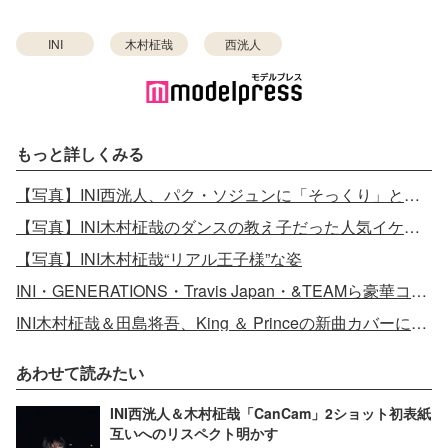
INI
木村柾哉
西洸人
もっと詳しくみる
【写真】INI西洸人、パク・ソジュンに「そっくり」と話題のビジュアル
【写真】INI木村柾哉のダンスの教え子だった人気イケメン俳優
【写真】INI木村柾哉“リアル王子様”な姿
INI・GENERATIONS・Travis Japan・&TEAMら豪華コラボ
INI木村柾哉＆田島将吾、King ＆ Princeの新曲カバーに反響
あわせて読みたい
INI西洸人＆木村柾哉「CanCam」2ショット初表紙
互いへのリスペクト明かす