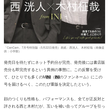
「CanCam」7月号特別版（5月22日発売）表紙：西洸人、木村柾哉（画像提
供：小学館）
発売日を待たずにネット予約分が完売、発売後には書店販
売分も即完売するという異例の事態に。この反響を受け
て、ひとりでも多くのM
INI
（
INI
のファンネーム）にこの
号を届けるべく、このたび重版を決定したという。
顔のつくりも性格も、パフォーマンスも、全てが正反対と
評される西と木村だが、互いを補い合ってグループを引っ