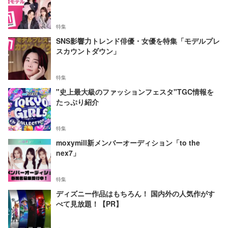
特集
SNS影響力トレンド俳優・女優を特集「モデルプレ
スカウントダウン」
特集
"史上最大級のファッションフェスタ"TGC情報を
たっぷり紹介
特集
moxymill新メンバーオーディション「to the
nex7」
特集
ディズニー作品はもちろん！ 国内外の人気作がす
べて見放題！【PR】