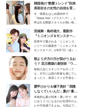
韓国発の“艶髪トレンド”到来
美容好きの女性の自信を育む
「ヘアケア事情」って？
今、韓国をはじめ国内外で
「Glass Hair（グラスヘア）」と
呼ばれる艶髪スタイルが熱い視線
を集めています。メイクやファッ
宮城舞・島村雄大、最新作
ションの完成度を高めるベースと
して、“髪そのものの美しさ”に改
『ミニオンズ＆モンスター
めて注目する人が増えている様
ズ』の魅力熱弁 ハチャメチャ
世界中で愛される「ミニオンズ」
子。今回は、そんな憧れの艶やか
だけじゃない“友情と絆”に感
シリーズの最新作『ミニオンズ＆
な髪を日常で叶える、美容好きの
動
モンスターズ』が8月7日（金）に
女性たちのヘアケア事情を紹介し
公開。モデルプレスでは、“大のミ
ます。
朝より夕方の方が肌がうるお
ニオン好き”という共通点を持つモ
デルの宮城舞と島村雄大の特別対
う？ 花王構築の新技術「ウォ
談をお届け！それぞれの視点か
ーターキャプチャリングスキ
毎朝入念にスキンケアを行って
ら、今作ならではの魅力や予想外
ン（捕水肌）」がスキンケア
も、夕方には肌の乾燥を感じてし
の感動をもたらす奥深いストーリ
の常識を変える予感
まったり、保湿ミストが手放せな
ーについて熱く語り合ってもらっ
いという読者も多いのでは？そん
た。
愛甲ひかり＆橋下美好「我慢
な美容の常識を大きく変える可能
性を秘めた、革新的な「Water
しなくていいんだ」夏の“暑さ
Capturing Skin（ウォーターキャ
対策”の新しい選択肢とは？
本格的な夏が到来！暑い中で、特
プチャリングスキン：捕水肌）」
にゆううつになるのが生理中のム
技術を、花王が構築した。
レや不快感ですよね。今回はプラ