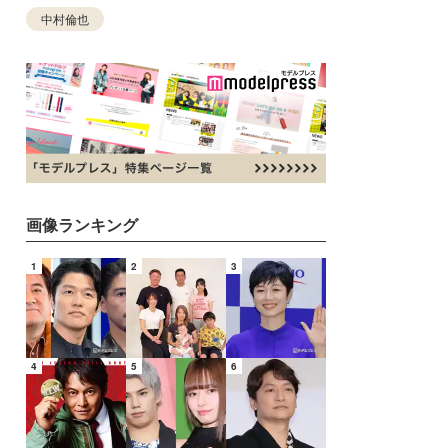
中村倫也
画像ランキング
1
2
3
4
5
6