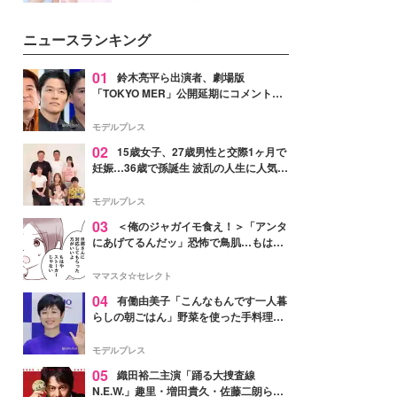
イベートでも仲良しで旅行好きな
モデル・愛甲ひかりさんと橋下美
ニュースランキング
好さんを迎えて本音で女子会トー
ク。猛暑のお出かけを快適に過ご
すヒントや、2人が感動した夏の
01
鈴木亮平ら出演者、劇場版
生理の新常識にも迫りました。
「TOKYO MER」公開延期にコメント
「現実のヒーローたちにチームMERから
最大の敬意とエールを」
モデルプレス
02
15歳女子、27歳男性と交際1ヶ月で
妊娠…36歳で孫誕生 波乱の人生に人気タ
レント思わずツッコミ「だいぶ危ねえ
よ！」
モデルプレス
03
＜俺のジャガイモ食え！＞「アンタ
にあげてるんだッ」恐怖で鳥肌…もはや
ストーカー？【第3話まんが】
ママスタ☆セレクト
04
有働由美子「こんなもんです一人暮
らしの朝ごはん」野菜を使った手料理公
開「作ってみたい」「ヘルシーで美味し
そう」と反響
モデルプレス
05
織田裕二主演「踊る大捜査線
N.E.W.」趣里・増田貴久・佐藤二朗ら新