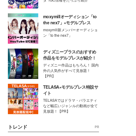
moxymillオーディション「to
the nex7」×モデルプレス
moxymill新メンバーオーディショ
ン「to the nex7」
ディズニープラスのおすすめ
作品をモデルプレスが紹介！
ディズニー作品はもちろん！ 国内
外の人気作がすべて見放題！
【PR】
TELASA×モデルプレス特設サ
イト
TELASAではドラマ・バラエティ
など幅広いジャンルの動画が全て
見放題！【PR】
トレンド
PR