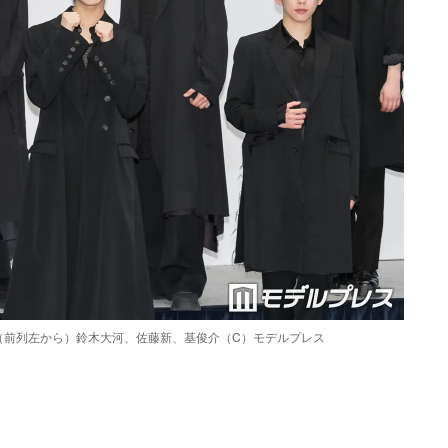
（前列左から）鈴木大河、佐藤新、基俊介（C）モデルプレス
Loaded
:
90.51%