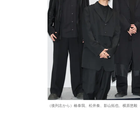
（後列左から）椿泰我、松井奏、影山拓也、横原悠毅
/
Unmute