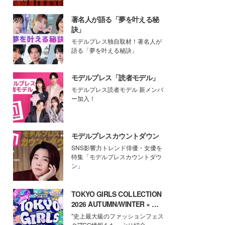
著名人が語る「夢を叶える秘
訣」
モデルプレス独自取材！著名人が
語る「夢を叶える秘訣」
モデルプレス「読者モデル」
モデルプレス読者モデル 新メンバ
ー加入！
モデルプレスカウントダウン
SNS影響力トレンド俳優・女優を
特集「モデルプレスカウントダウ
ン」
TOKYO GIRLS COLLECTION
2026 AUTUMN/WINTER × モ
デルプレス
"史上最大級のファッションフェス
タ"TGC情報をたっぷり紹介