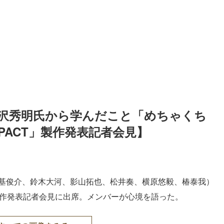
滝沢秀明氏から学んだこと「めちゃくち
PACT」製作発表記者会見】
基俊介、鈴木大河、影山拓也、松井奏、横原悠毅、椿泰我）
」製作発表記者会見に出席。メンバーが心境を語った。