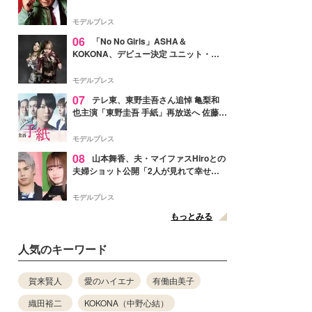
メンバー紹介映像解禁 各キャラクター象
徴する“謎のキーワード”も
モデルプレス
06
「No No Girls」ASHA＆
KOKONA、デビュー決定 ユニット・
TAKARAとしてセルフプロデュース楽曲
リリースへ
モデルプレス
07
テレ東、東野圭吾さん追悼 亀梨和
也主演「東野圭吾 手紙」再放送へ 佐藤隆
太・本田翼・中村倫也ら出演
モデルプレス
08
山本舞香、夫・マイファスHiroとの
夫婦ショット公開「2人が見れて幸せ」
「仲の良さが伝わってくる」と反響
モデルプレス
もっとみる
人気のキーワード
賀来賢人
愛のハイエナ
有働由美子
織田裕二
KOKONA（中野心結）