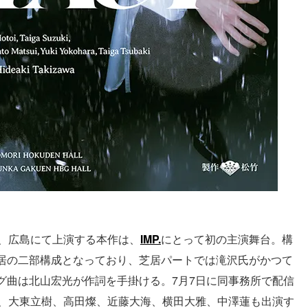
沢、広島にて上演する本作は、
IMP.
にとって初の主演舞台。構
居の二部構成となっており、芝居パートでは滝沢氏がかつて
グ曲は北山宏光が作詞を手掛ける。7月7日に同事務所で配信
から、大東立樹、高田燦、近藤大海、横田大雅、中澤蓮も出演す