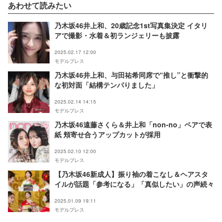
あわせて読みたい
乃木坂46井上和、20歳記念1st写真集決定 イタリ
アで撮影・水着＆初ランジェリーも披露
2025.02.17 12:00
モデルプレス
乃木坂46井上和、与田祐希同席で“推し”と衝撃的
な初対面「結構テンパりました」
2025.02.14 14:15
モデルプレス
乃木坂46遠藤さくら＆井上和「non-no」ペアで表
紙 頬寄せ合うアップカットが採用
2025.02.10 12:00
モデルプレス
【乃木坂46新成人】振り袖の着こなし＆ヘアスタ
イルが話題「参考になる」「真似したい」の声続々
2025.01.09 19:11
モデルプレス