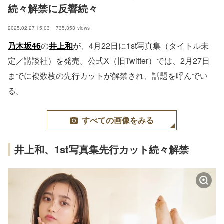
続々解禁に反響続々
2025.02.27 15:03
735,353
views
乃木坂46
の
井上和
が、4月22日に1st写真集（タイトル未
定／講談社）を発売。公式X（旧Twitter）では、2月27日
までに複数枚の先行カットが解禁され、話題を呼んでい
る。
すべての画像をみる
井上和、1st写真集先行カット続々解禁