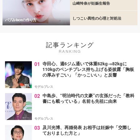
山崎怜奈が妊娠生報告
しつこい異性の心理と対処法
バブみfaceの作り方
記事ランキング
RANKING
01
寺田心、週6ジム通いで体重62kg→82kgに
110kgのベンチプレス持ち上げる姿披露「胸板
の厚みすごい」「かっこいい」と反響
モデルプレス
02
中島歩、“明治時代の文豪”の玄孫だった「教科
書にも載っている」名前も先祖に由来
モデルプレス
03
及川光博、再婚発表 お相手は妊娠中「交際し
ておりました方と」