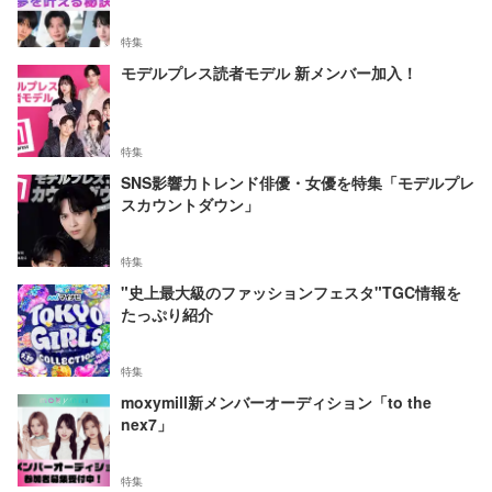
特集
モデルプレス読者モデル 新メンバー加入！
特集
SNS影響力トレンド俳優・女優を特集「モデルプレ
スカウントダウン」
特集
"史上最大級のファッションフェスタ"TGC情報を
たっぷり紹介
特集
moxymill新メンバーオーディション「to the
nex7」
特集