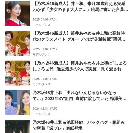
【乃木坂46新成人】井上和、来月20歳迎える実感
わかず「少女のまま大人に…」絵馬に書いた言葉と
は？
2025.01.09 17:34
モデルプレス
【乃木坂46新成人】筒井あやめ＆井上和は高校時
代のクラスメイト グループでは“先輩後輩”関係も
「同志みたいな感じ」
2025.01.09 17:17
モデルプレス
【乃木坂46新成人】筒井あやめ＆井上和は“にょろ
にょろ世代” 過去最少の2人で実施「長く愛される
ように」
2025.01.09 17:00
モデルプレス
乃木坂46井上和「出れないんじゃないかなっ
て…」2023年の“紅白”直前に涙していた 梅澤美波
とのやり取り話題「感動」「流石」
2024.12.31 17:59
モデルプレス
乃木坂46井上和＆池田瑛紗、バックハグ・腕組み
で密着「週プレ」表紙登場