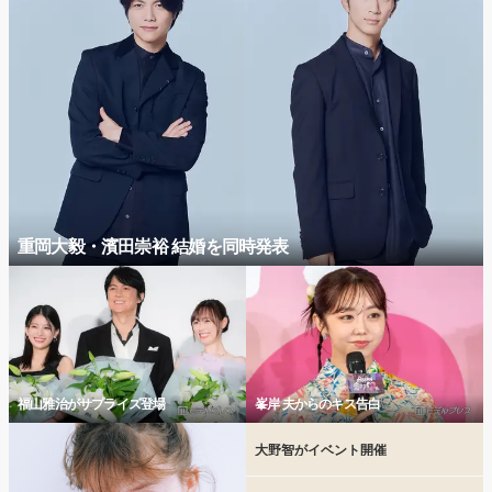
重岡大毅・濱田崇裕 結婚を同時発表
福山雅治がサプライズ登場
峯岸 夫からのキス告白
大野智がイベント開催