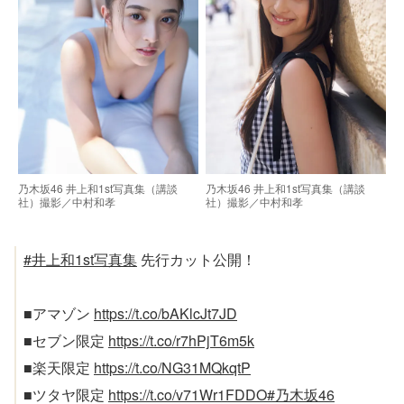
乃木坂46 井上和1st写真集（講談
乃木坂46 井上和1st写真集（講談
社）撮影／中村和孝
社）撮影／中村和孝
#井上和1st写真集
先行カット公開！
■アマゾン
https://t.co/bAKlcJt7JD
■セブン限定
https://t.co/r7hPjT6m5k
■楽天限定
https://t.co/NG31MQkqtP
■ツタヤ限定
https://t.co/v71Wr1FDDO
#乃木坂46