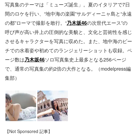
写真集のテーマは「ミューズ誕生」。夏のイタリアで7日
間のロケを行い、“地中海の楽園”サルディーニャ島と“永遠
の都”ローマで撮影を敢行。“
乃木坂46
の次世代エース”の
呼び声が高い井上の圧倒的な美貌と、文化と芸術性を感じ
させるキャラクターを写真に収めた。また、地中海のビー
チでの水着姿や初めてのランジェリーショットも収録。ペ
ージ数は
乃木坂46
ソロ写真集史上最多となる256ページ
で、通常の写真集の約2倍の大作となる。（modelpress編
集部）
【Not Sponsored 記事】