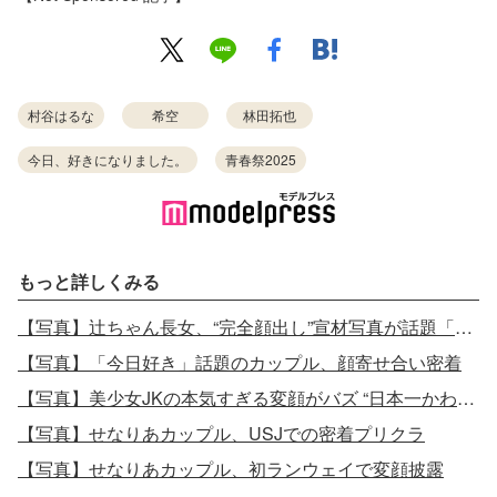
村谷はるな
希空
林田拓也
今日、好きになりました。
青春祭2025
もっと詳しくみる
【写真】辻ちゃん長女、“完全顔出し”宣材写真が話題「そっくり」「遺伝子最強」
【写真】「今日好き」話題のカップル、顔寄せ合い密着
【写真】美少女JKの本気すぎる変顔がバズ “日本一かわいい高校生”りあが話題沸騰
【写真】せなりあカップル、USJでの密着プリクラ
【写真】せなりあカップル、初ランウェイで変顔披露