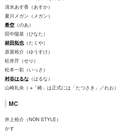
清水あす香（あすか）
夏川メガン（メガン）
希空
（のあ）
田中陽菜（ひなた）
林田拓也
（たくや）
原屋裕介（ゆうすけ）
松井芹（せり）
松本一彩（いっさ）
村谷はるな
（はるな）
山崎礼央（ ※「崎」は正式には「たつさき」／れお）
MC
井上裕介（NON STYLE）
かす