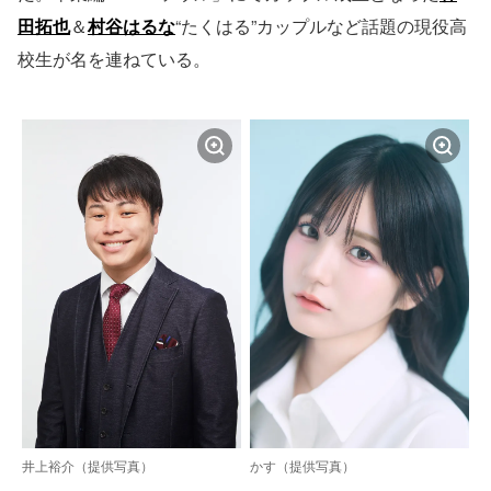
田拓也
＆
村谷はるな
“たくはる”カップルなど話題の現役高
校生が名を連ねている。
井上裕介（提供写真）
かす（提供写真）