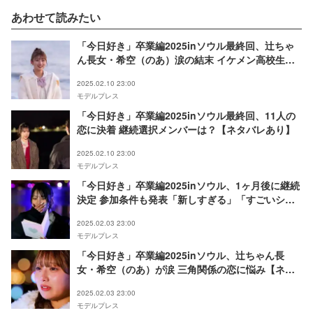
あわせて読みたい
「今日好き」卒業編2025inソウル最終回、辻ちゃ
ん長女・希空（のあ）涙の結末 イケメン高校生と
の恋の行方明らかに【ネタバレあり】
2025.02.10 23:00
モデルプレス
「今日好き」卒業編2025inソウル最終回、11人の
恋に決着 継続選択メンバーは？【ネタバレあり】
2025.02.10 23:00
モデルプレス
「今日好き」卒業編2025inソウル、1ヶ月後に継続
決定 参加条件も発表「新しすぎる」「すごいシス
テム」【ネタバレあり】
2025.02.03 23:00
モデルプレス
「今日好き」卒業編2025inソウル、辻ちゃん長
女・希空（のあ）が涙 三角関係の恋に悩み【ネタ
バレあり】
2025.02.03 23:00
モデルプレス