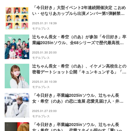
「今日好き」大型イベント2年連続開催決定 こおめ
い・せなりあカップルら出演メンバー第1弾解禁
【青春祭2025】
2025.01.31 19:39
モデルプレス
辻ちゃん長女・希空（のあ）が参加「今日好き」卒
業編2025inソウル、全68シリーズで歴代最高視聴
記録
2025.01.30 20:00
モデルプレス
辻ちゃん長女・希空（のあ）、イケメン高校生との
密着デートショット公開「キュンキュンする」「美
男美女」の声
2025.01.30 10:39
モデルプレス
「今日好き」卒業編2025inソウル、辻ちゃん長
女・希空（のあ）の恋に進展 恋愛見届け人・井上
裕介「思っていた展開と違う」【ネタバレあり】
2025.01.27 23:00
モデルプレス
「今日好き」卒業編2025inソウル、辻ちゃん長
女・希空（のあ）、恋愛スタイル明かす「重いって