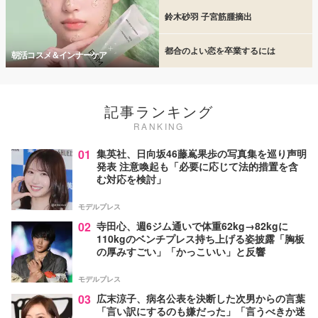
鈴木砂羽 子宮筋腫摘出
都合のよい恋を卒業するには
朝活コスメ＆インナーケア
記事ランキング
RANKING
01
集英社、日向坂46藤嶌果歩の写真集を巡り声明
発表 注意喚起も「必要に応じて法的措置を含
む対応を検討」
モデルプレス
02
寺田心、週6ジム通いで体重62kg→82kgに
110kgのベンチプレス持ち上げる姿披露「胸板
の厚みすごい」「かっこいい」と反響
モデルプレス
03
広末涼子、病名公表を決断した次男からの言葉
「言い訳にするのも嫌だった」「言うべきか迷