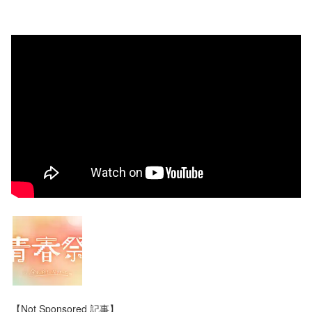
【Not Sponsored 記事】