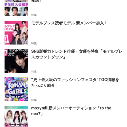
特集
モデルプレス読者モデル 新メンバー加入！
特集
SNS影響力トレンド俳優・女優を特集「モデルプレ
スカウントダウン」
特集
"史上最大級のファッションフェスタ"TGC情報を
たっぷり紹介
特集
moxymill新メンバーオーディション「to the
nex7」