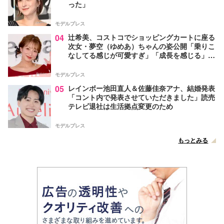
った」
モデルプレス
04
辻希美、コストコでショッピングカートに座る
次女・夢空（ゆめあ）ちゃんの姿公開「乗りこ
なしてる感じが可愛すぎ」「成長を感じる」の
声
モデルプレス
05
レインボー池田直人＆佐藤佳奈アナ、結婚発表
「コント内で発表させていただきました」読売
テレビ退社は生活拠点変更のため
モデルプレス
もっとみる