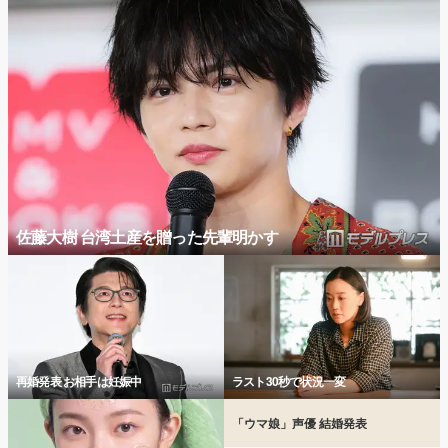
佐藤大樹 台湾土産を贈った先輩明かす
再婚発表 お相手は妊娠中
ラスト30秒で状況一変
「ウマ娘」声優 結婚発表