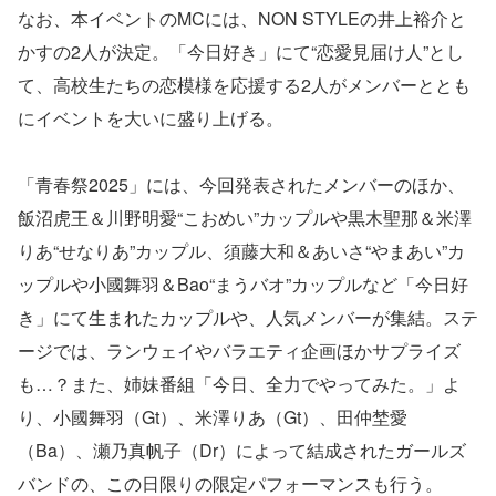
なお、本イベントのMCには、NON STYLEの井上裕介と
かすの2人が決定。「今日好き」にて“恋愛見届け人”とし
て、高校生たちの恋模様を応援する2人がメンバーととも
にイベントを大いに盛り上げる。
「青春祭2025」には、今回発表されたメンバーのほか、
飯沼虎王＆川野明愛“こおめい”カップルや黒木聖那＆米澤
りあ“せなりあ”カップル、須藤大和＆あいさ“やまあい”カ
ップルや小國舞羽＆Bao“まうバオ”カップルなど「今日好
き」にて生まれたカップルや、人気メンバーが集結。ステ
ージでは、ランウェイやバラエティ企画ほかサプライズ
も…？また、姉妹番組「今日、全力でやってみた。」よ
り、小國舞羽（Gt）、米澤りあ（Gt）、田仲埜愛
（Ba）、瀬乃真帆子（Dr）によって結成されたガールズ
バンドの、この日限りの限定パフォーマンスも行う。