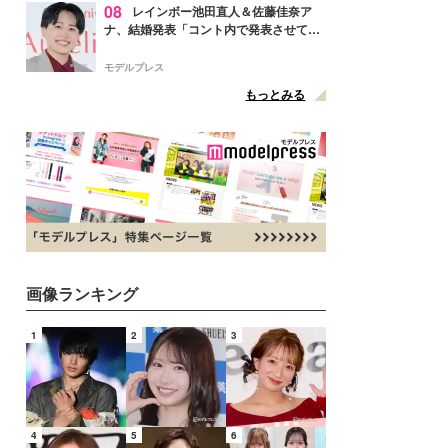
08
レインボー池田直人＆佐藤佳奈ア
ナ、結婚発表「コント内で発表させてい
ただきました」読売テレビ退社は生活拠
点変更のため
モデルプレス
もっとみる
画像ランキング
1
2
3
4
5
6