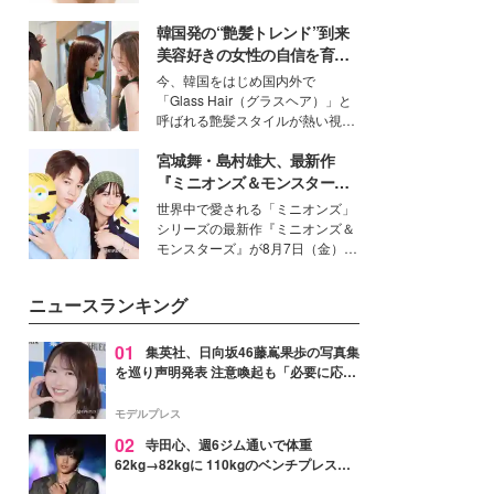
いという読者も多いのでは？そん
韓国発の“艶髪トレンド”到来
な美容の常識を大きく変える可能
性を秘めた、革新的な「Water
美容好きの女性の自信を育む
Capturing Skin（ウォーターキャ
「ヘアケア事情」って？
今、韓国をはじめ国内外で
プチャリングスキン：捕水肌）」
「Glass Hair（グラスヘア）」と
技術を、花王が構築した。
呼ばれる艶髪スタイルが熱い視線
を集めています。メイクやファッ
宮城舞・島村雄大、最新作
ションの完成度を高めるベースと
して、“髪そのものの美しさ”に改
『ミニオンズ＆モンスター
めて注目する人が増えている様
ズ』の魅力熱弁 ハチャメチャ
世界中で愛される「ミニオンズ」
子。今回は、そんな憧れの艶やか
だけじゃない“友情と絆”に感
シリーズの最新作『ミニオンズ＆
な髪を日常で叶える、美容好きの
動
モンスターズ』が8月7日（金）に
女性たちのヘアケア事情を紹介し
公開。モデルプレスでは、“大のミ
ます。
ニオン好き”という共通点を持つモ
ニュースランキング
デルの宮城舞と島村雄大の特別対
談をお届け！それぞれの視点か
ら、今作ならではの魅力や予想外
01
集英社、日向坂46藤嶌果歩の写真集
の感動をもたらす奥深いストーリ
を巡り声明発表 注意喚起も「必要に応じ
ーについて熱く語り合ってもらっ
て法的措置を含む対応を検討」
た。
モデルプレス
02
寺田心、週6ジム通いで体重
62kg→82kgに 110kgのベンチプレス持
ち上げる姿披露「胸板の厚みすごい」