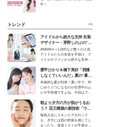
中！
トレンド
PR
アイドルから絶大な支持 衣装
デザイナー・茅野しのぶの“可
愛い”を作る美学＜「シチズン
AKB48や＝LOVEなど数々の人気
クロスシー」インタビュー＞
アイドルたちの衣装を手掛け、ア
イドルやファンから絶大な支持を
得る、株式会社オサレカンパニー
愛甲ひかり＆橋下美好「我慢
取締役兼クリエイティブディレク
ター・茅野しのぶ。一人ひとりの
しなくていいんだ」夏の“暑さ
個性に寄り添い、魅力を引き出す
対策”の新しい選択肢とは？
本格的な夏が到来！暑い中で、特
衣装作りは、多くの女性たちに勇
にゆううつになるのが生理中のム
気と自信を与え続けている。
レや不快感ですよね。今回はプラ
イベートでも仲良しで旅行好きな
朝より夕方の方が肌がうるお
モデル・愛甲ひかりさんと橋下美
好さんを迎えて本音で女子会トー
う？ 花王構築の新技術「ウォ
ク。猛暑のお出かけを快適に過ご
ーターキャプチャリングスキ
毎朝入念にスキンケアを行って
すヒントや、2人が感動した夏の
ン（捕水肌）」がスキンケア
も、夕方には肌の乾燥を感じてし
生理の新常識にも迫りました。
の常識を変える予感
まったり、保湿ミストが手放せな