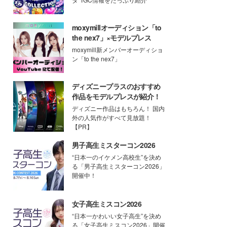
moxymillオーディション「to
the nex7」×モデルプレス
moxymill新メンバーオーディショ
ン「to the nex7」
ディズニープラスのおすすめ
作品をモデルプレスが紹介！
ディズニー作品はもちろん！ 国内
外の人気作がすべて見放題！
【PR】
男子高生ミスターコン2026
“日本一のイケメン高校生”を決め
る「男子高生ミスターコン2026」
開催中！
女子高生ミスコン2026
“日本一かわいい女子高生”を決め
る「女子高生ミスコン2026」開催