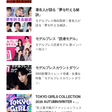
著名人が語る「夢を叶える秘
訣」
モデルプレス独自取材！著名人が
語る「夢を叶える秘訣」
モデルプレス「読者モデル」
モデルプレス読者モデル 新メンバ
ー加入！
モデルプレスカウントダウン
SNS影響力トレンド俳優・女優を
特集「モデルプレスカウントダウ
ン」
TOKYO GIRLS COLLECTION
2026 AUTUMN/WINTER × モ
デルプレス
"史上最大級のファッションフェス
タ"TGC情報をたっぷり紹介