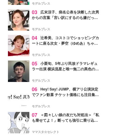
「かっこいい」と反響
モデルプレス
03
広末涼子、病名公表を決断した次男
からの言葉「言い訳にするのも嫌だっ
た」「言うべきか迷った」
モデルプレス
04
辻希美、コストコでショッピングカ
ートに座る次女・夢空（ゆめあ）ちゃん
の姿公開「乗りこなしてる感じが可愛す
ぎ」「成長を感じる」の声
モデルプレス
05
小栗旬、5年ぶり民放ドラマレギュ
ラー出演 横浜流星と唯一無二の異色のバ
ディで初共演【LOST10】
モデルプレス
06
Hey! Say! JUMP、横アリ公演決定
でファン歓喜 チケット価格にも注目集ま
る「激アツ」「平成に戻ったみたい」
モデルプレス
07
＜図々しい娘の友だち対処法＞「私
も乗せてよ！」断っても強引に乗り込ん
でくる友だち【第1話まんが】
ママスタ☆セレクト