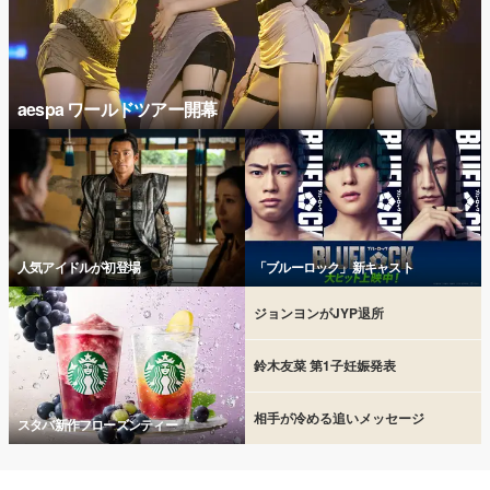
aespa ワールドツアー開幕
人気アイドルが初登場
「ブルーロック」新キャスト
ジョンヨンがJYP退所
鈴木友菜 第1子妊娠発表
相手が冷める追いメッセージ
スタバ新作フローズンティー