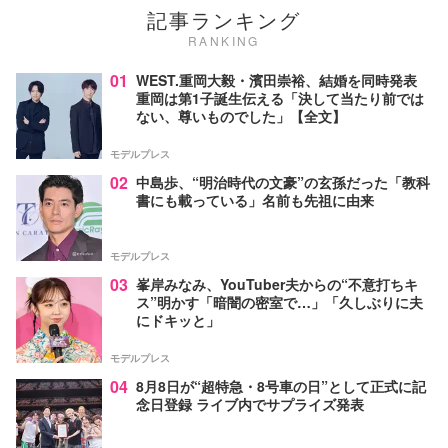
記事ランキング
RANKING
01
WEST.重岡大毅・濱田崇裕、結婚を同時発表
重岡は第1子誕生伝える「決して当たり前では
ない、尊いものでした」【全文】
モデルプレス
02
中島歩、“明治時代の文豪”の玄孫だった「教科
書にも載っている」名前も先祖に由来
モデルプレス
03
峯岸みなみ、YouTuber夫からの“不意打ちキ
ス”明かす「暗闇の密室で…」「久しぶりに夫
にドキッと」
モデルプレス
04
8月8日が“超特急・8号車の日”として正式に記
念日登録 ライブ内でサプライズ発表