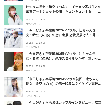
辻ちゃん長女・希空（のあ）、イケメン高校生との
密着デートショット公開「キュンキュンする」「美
男美女」の声
2025.01.30 10:39
モデルプレス
「今日好き」卒業編2025inソウル、辻ちゃん長
女・希空（のあ）の恋に進展 恋愛見届け人・井上
裕介「思っていた展開と違う」【ネタバレあり】
2025.01.27 23:00
モデルプレス
「今日好き」卒業編2025inソウル、辻ちゃん長
女・希空（のあ）、恋愛スタイル明かす「重いって
言われる」【ネタバレあり】
2025.01.20 23:28
モデルプレス
「今日好き」卒業編2025inソウル初回、辻ちゃん
長女・希空（のあ）の第一印象は？イケメン高校生
と仲深める【ネタバレあり】
2025.01.13 23:00
モデルプレス
「今日好き」らちまほカップルインタビュー、成立