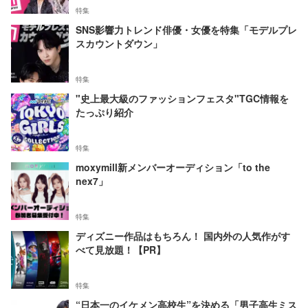
特集
SNS影響力トレンド俳優・女優を特集「モデルプレ
スカウントダウン」
特集
"史上最大級のファッションフェスタ"TGC情報を
たっぷり紹介
特集
moxymill新メンバーオーディション「to the
nex7」
特集
ディズニー作品はもちろん！ 国内外の人気作がす
べて見放題！【PR】
特集
“日本一のイケメン高校生”を決める「男子高生ミス