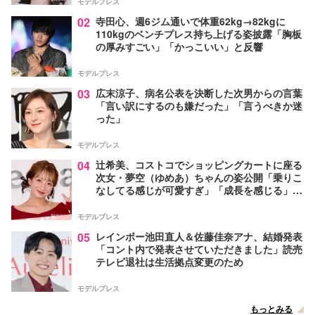
モデルプレス
02
寺田心、週6ジム通いで体重62kg→82kgに
110kgのベンチプレス持ち上げる姿披露「胸板
の厚みすごい」「かっこいい」と反響
モデルプレス
03
広末涼子、病名公表を決断した次男からの言葉
「言い訳にするのも嫌だった」「言うべきか迷
った」
モデルプレス
04
辻希美、コストコでショッピングカートに座る
次女・夢空（ゆめあ）ちゃんの姿公開「乗りこ
なしてる感じが可愛すぎ」「成長を感じる」の
声
モデルプレス
05
レインボー池田直人＆佐藤佳奈アナ、結婚発表
「コント内で発表させていただきました」読売
テレビ退社は生活拠点変更のため
モデルプレス
もっとみる