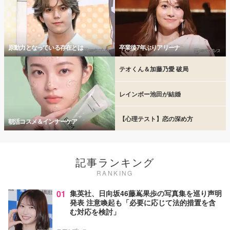
原動力となっている存在とは
卒業後7年ぶりアリーナ
テオくん＆加藤乃愛 破局
レインボー池田が結婚
【心理テスト】恋の深め方
朝活コスメ＆インナーケア
記事ランキング
RANKING
01
集英社、日向坂46藤嶌果歩の写真集を巡り声明
発表 注意喚起も「必要に応じて法的措置を含
む対応を検討」