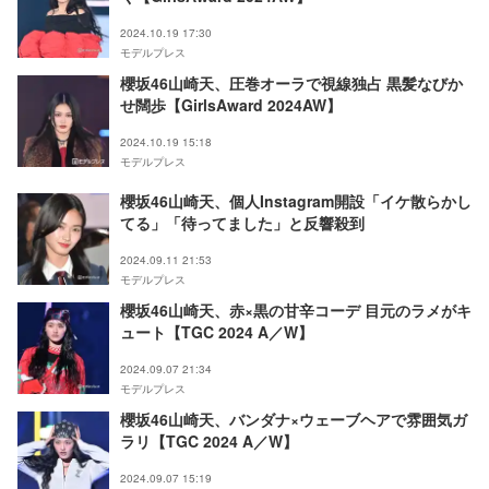
2024.10.19 17:30
モデルプレス
櫻坂46山崎天、圧巻オーラで視線独占 黒髪なびか
せ闊歩【GirlsAward 2024AW】
2024.10.19 15:18
モデルプレス
櫻坂46山崎天、個人Instagram開設「イケ散らかし
てる」「待ってました」と反響殺到
2024.09.11 21:53
モデルプレス
櫻坂46山崎天、赤×黒の甘辛コーデ 目元のラメがキ
ュート【TGC 2024 A／W】
2024.09.07 21:34
モデルプレス
櫻坂46山崎天、バンダナ×ウェーブヘアで雰囲気ガ
ラリ【TGC 2024 A／W】
2024.09.07 15:19