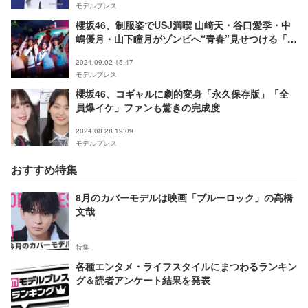
モデルプレス
櫻坂46、制服姿でUSJ満喫 山崎天・谷口愛季・中
嶋優月・山下瞳月がゾンビへ“青春”見せつける「無
敵になった気分」
2024.09.02 15:47
モデルプレス
櫻坂46、コギャルに劇的変身「永久保存版」「全
員爆イケ」ファンも驚きの完成度
2024.08.28 19:09
モデルプレス
おすすめ特集
8月のカバーモデルは映画「ブルーロック」の高橋
文哉
特集
各種エンタメ・ライフスタイルにまつわるランキン
グ＆読者アンケート結果を発表