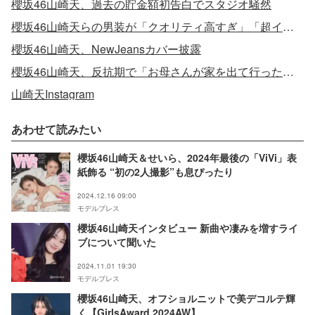
櫻坂46山崎天、過去の貯金額初告白でスタジオ騒然
櫻坂46山崎天らの男装が「クオリティ高すぎ」「超イケメン」と話題
櫻坂46山崎天、NewJeansカバー披露
櫻坂46山崎天、反抗期で「お母さんが家を出て行った」過去
山崎天Instagram
あわせて読みたい
櫻坂46山崎天＆せいら、2024年最後の「ViVi」表
紙飾る “初の2人撮影”も息ぴったり
2024.12.16 09:00
モデルプレス
櫻坂46山崎天インタビュー 新曲や凄みを増すライ
ブについて聞いた
2024.11.01 19:30
モデルプレス
櫻坂46山崎天、オフショルニットで美デコルテ輝
く【GirlsAward 2024AW】