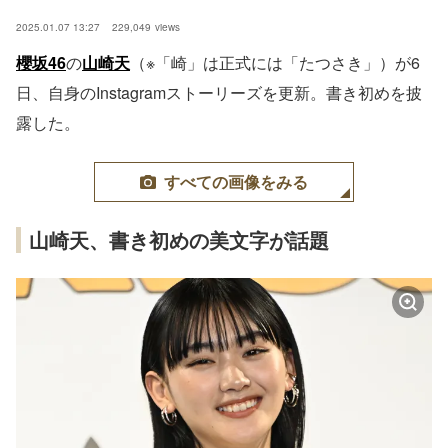
2025.01.07 13:27
229,049
views
櫻坂46
の
山崎天
（※「崎」は正式には「たつさき」）が6
日、自身のInstagramストーリーズを更新。書き初めを披
露した。
すべての画像をみる
山崎天、書き初めの美文字が話題