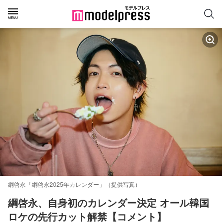
綱啓永「綱啓永2025年カレンダー」（提供写真）
綱啓永、自身初のカレンダー決定 オール韓国
ロケの先行カット解禁【コメント】