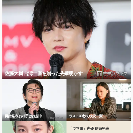
佐藤大樹 台湾土産を贈った先輩明かす
再婚発表 お相手は妊娠中
ラスト30秒で状況一変
「ウマ娘」声優 結婚発表