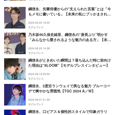
綱啓永、先輩俳優からの“支えられた言葉”とは「今
もメモに書いている」【未来の私にブッかまされ
る！？】
2024.09.20 15:00
モデルプレス
乃木坂46久保史緒里、綱啓永の“座長ぶり”明かす
「みんなから愛されるような魅力のある方」【未来
の私にブッかまされる！？】
2024.09.20 14:38
モデルプレス
綱啓永がときめいた瞬間は？落ち込んだ時に前向け
た理由は“8LOOM”【モデルプレスインタビュー】
2024.09.19 20:00
モデルプレス
綱啓永、2度目ランウェイで異なる魅力 ブルーコー
デで爽やかな雰囲気【TGC 2024 A／W】
2024.09.07 21:49
モデルプレス
綱啓永、口ピアス＆個性的スタイルで印象ガラリ