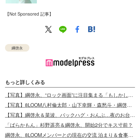
【Not Sponsored 記事】
綱啓永
もっと詳しくみる
【写真】綱啓永、“ロック画面”に注目集まる「もしかして8LOOM？」
【写真】8LOOM八村倫太郎・山下幸輝・森愁斗・綱啓永、“君花ポーズ”のオフショット
【写真】綱啓永＆菜波、バックハグ・おんぶ…夜のお台場で密着デート
「ばらかもん」杉野遥亮＆綱啓永、開始2分でキス寸前？
綱啓永、8LOOMメンバーとの現在の交流 泊まり＆食事エピソード明かす