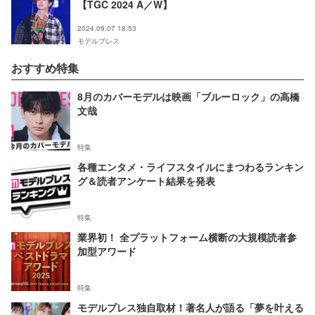
【TGC 2024 A／W】
2024.09.07 18:53
モデルプレス
おすすめ特集
8月のカバーモデルは映画「ブルーロック」の高橋
文哉
特集
各種エンタメ・ライフスタイルにまつわるランキン
グ＆読者アンケート結果を発表
特集
業界初！ 全プラットフォーム横断の大規模読者参
加型アワード
特集
モデルプレス独自取材！著名人が語る「夢を叶える