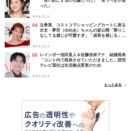
った」
モデルプレス
04
辻希美、コストコでショッピングカートに座る
次女・夢空（ゆめあ）ちゃんの姿公開「乗りこ
なしてる感じが可愛すぎ」「成長を感じる」の
声
モデルプレス
05
レインボー池田直人＆佐藤佳奈アナ、結婚発表
「コント内で発表させていただきました」読売
テレビ退社は生活拠点変更のため
モデルプレス
もっとみる