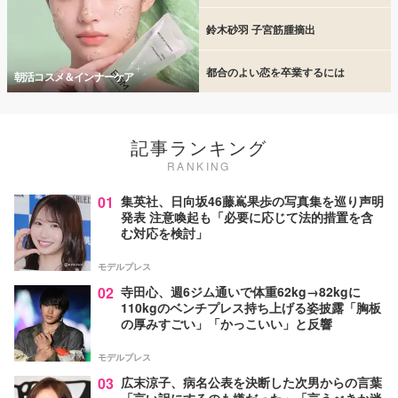
鈴木砂羽 子宮筋腫摘出
都合のよい恋を卒業するには
朝活コスメ＆インナーケア
記事ランキング
RANKING
01
集英社、日向坂46藤嶌果歩の写真集を巡り声明
発表 注意喚起も「必要に応じて法的措置を含
む対応を検討」
モデルプレス
02
寺田心、週6ジム通いで体重62kg→82kgに
110kgのベンチプレス持ち上げる姿披露「胸板
の厚みすごい」「かっこいい」と反響
モデルプレス
03
広末涼子、病名公表を決断した次男からの言葉
「言い訳にするのも嫌だった」「言うべきか迷