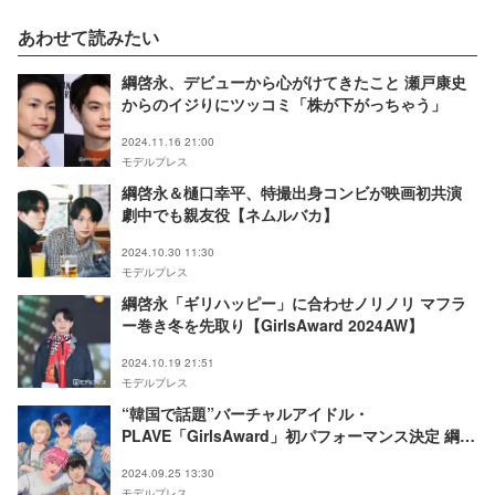
あわせて読みたい
綱啓永、デビューから心がけてきたこと 瀬戸康史
からのイジりにツッコミ「株が下がっちゃう」
2024.11.16 21:00
モデルプレス
綱啓永＆樋口幸平、特撮出身コンビが映画初共演
劇中でも親友役【ネムルバカ】
2024.10.30 11:30
モデルプレス
綱啓永「ギリハッピー」に合わせノリノリ マフラ
ー巻き冬を先取り【GirlsAward 2024AW】
2024.10.19 21:51
モデルプレス
“韓国で話題”バーチャルアイドル・
PLAVE「GirlsAward」初パフォーマンス決定 綱啓
永らの出演も解禁
2024.09.25 13:30
モデルプレス