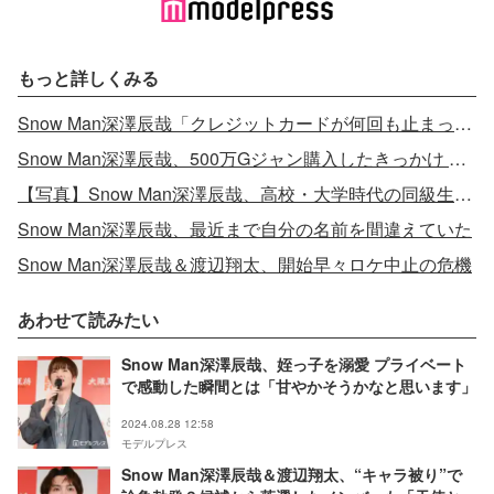
もっと詳しくみる
Snow Man深澤辰哉「クレジットカードが何回も止まって」買い物事情告白
Snow Man深澤辰哉、500万Gジャン購入したきっかけ 後押しした有名芸能人とは？
【写真】Snow Man深澤辰哉、高校・大学時代の同級生明かす
Snow Man深澤辰哉、最近まで自分の名前を間違えていた
Snow Man深澤辰哉＆渡辺翔太、開始早々ロケ中止の危機
あわせて読みたい
Snow Man深澤辰哉、姪っ子を溺愛 プライベート
で感動した瞬間とは「甘やかそうかなと思います」
2024.08.28 12:58
モデルプレス
Snow Man深澤辰哉＆渡辺翔太、“キャラ被り”で