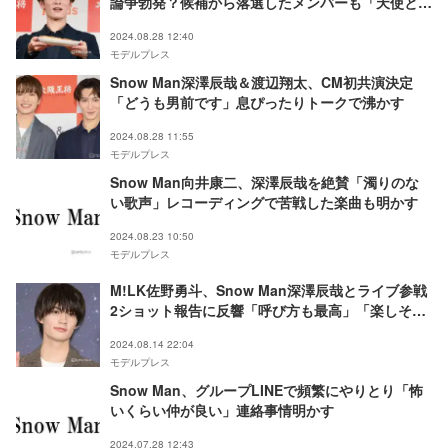
論争勃発？候補から落選したメンバーも「天使とか
言ってる場合じゃない」
2024.08.28 12:40
モデルプレス
Snow Man深澤辰哉＆渡辺翔太、CM初共演決定
「どうも男前です」息ぴったりトークで沸かす
2024.08.28 11:55
モデルプレス
Snow Man向井康二、深澤辰哉を絶賛「濁りのな
い歌声」レコーディングで苦戦した楽曲も明かす
2024.08.23 10:50
モデルプレス
M!LK佐野勇斗、Snow Man深澤辰哉とライブ参戦
2ショット報告に反響「呼び方も最高」「楽しそ
う」
2024.08.14 22:04
モデルプレス
Snow Man、グループLINEで頻繁にやりとり「怖
いくらい仲が良い」連絡事情明かす
2024.07.28 12:43