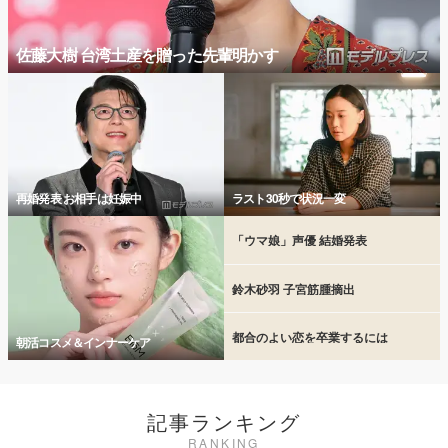
佐藤大樹 台湾土産を贈った先輩明かす
再婚発表 お相手は妊娠中
ラスト30秒で状況一変
「ウマ娘」声優 結婚発表
鈴木砂羽 子宮筋腫摘出
都合のよい恋を卒業するには
朝活コスメ＆インナーケア
記事ランキング
RANKING