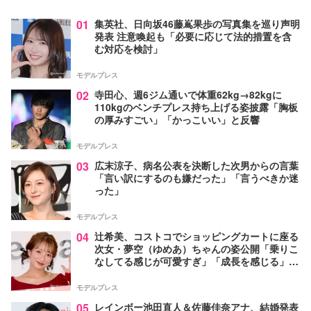
01
集英社、日向坂46藤嶌果歩の写真集を巡り声明
発表 注意喚起も「必要に応じて法的措置を含
む対応を検討」
モデルプレス
02
寺田心、週6ジム通いで体重62kg→82kgに
110kgのベンチプレス持ち上げる姿披露「胸板
の厚みすごい」「かっこいい」と反響
モデルプレス
03
広末涼子、病名公表を決断した次男からの言葉
「言い訳にするのも嫌だった」「言うべきか迷
った」
モデルプレス
04
辻希美、コストコでショッピングカートに座る
次女・夢空（ゆめあ）ちゃんの姿公開「乗りこ
なしてる感じが可愛すぎ」「成長を感じる」の
声
モデルプレス
05
レインボー池田直人＆佐藤佳奈アナ、結婚発表