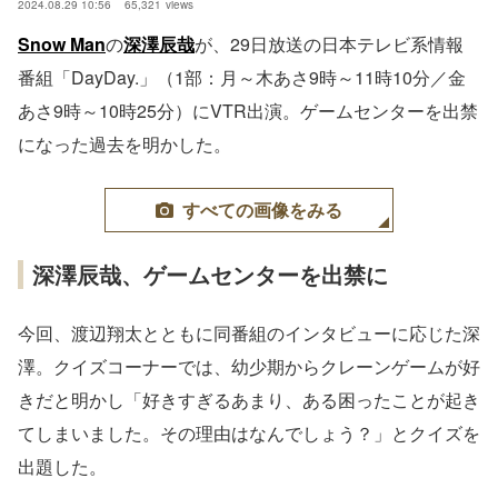
2024.08.29 10:56
65,321
views
Snow Man
の
深澤辰哉
が、29日放送の日本テレビ系情報
番組「DayDay.」（1部：月～木あさ9時～11時10分／金
あさ9時～10時25分）にVTR出演。ゲームセンターを出禁
になった過去を明かした。
すべての画像をみる
深澤辰哉、ゲームセンターを出禁に
今回、渡辺翔太とともに同番組のインタビューに応じた深
澤。クイズコーナーでは、幼少期からクレーンゲームが好
きだと明かし「好きすぎるあまり、ある困ったことが起き
てしまいました。その理由はなんでしょう？」とクイズを
出題した。