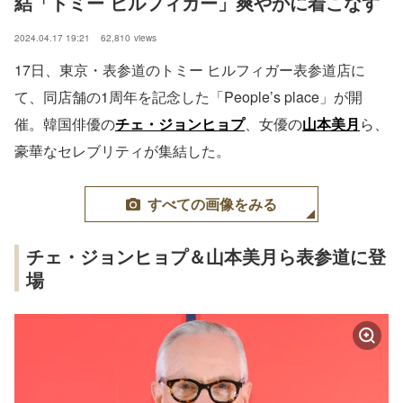
結「トミー ヒルフィガー」爽やかに着こなす
2024.04.17 19:21
62,810
views
17日、東京・表参道のトミー ヒルフィガー表参道店に
て、同店舗の1周年を記念した「People’s place」が開
催。韓国俳優の
チェ・ジョンヒョプ
、女優の
山本美月
ら、
豪華なセレブリティが集結した。
すべての画像をみる
チェ・ジョンヒョプ＆山本美月ら表参道に登
場