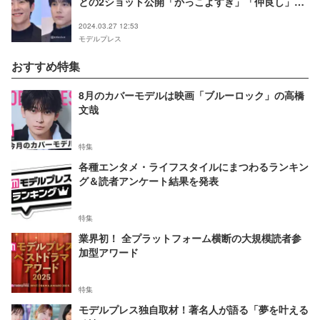
との2ショット公開「かっこよすぎ」「仲良し」の
声
2024.03.27 12:53
モデルプレス
おすすめ特集
8月のカバーモデルは映画「ブルーロック」の高橋
文哉
特集
各種エンタメ・ライフスタイルにまつわるランキン
グ＆読者アンケート結果を発表
特集
業界初！ 全プラットフォーム横断の大規模読者参
加型アワード
特集
モデルプレス独自取材！著名人が語る「夢を叶える