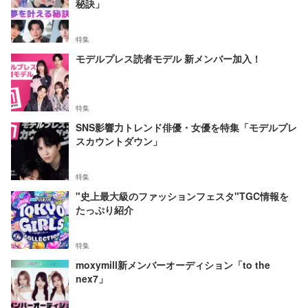
秘訣」
特集
モデルプレス読者モデル 新メンバー加入！
特集
SNS影響力トレンド俳優・女優を特集「モデルプレ
スカウントダウン」
特集
"史上最大級のファッションフェスタ"TGC情報を
たっぷり紹介
特集
moxymill新メンバーオーディション「to the
nex7」