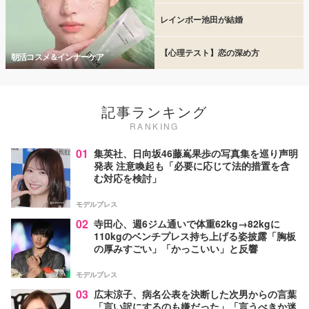
レインボー池田が結婚
【心理テスト】恋の深め方
朝活コスメ＆インナーケア
記事ランキング
RANKING
01
集英社、日向坂46藤嶌果歩の写真集を巡り声明
発表 注意喚起も「必要に応じて法的措置を含
む対応を検討」
モデルプレス
02
寺田心、週6ジム通いで体重62kg→82kgに
110kgのベンチプレス持ち上げる姿披露「胸板
の厚みすごい」「かっこいい」と反響
モデルプレス
03
広末涼子、病名公表を決断した次男からの言葉
「言い訳にするのも嫌だった」「言うべきか迷