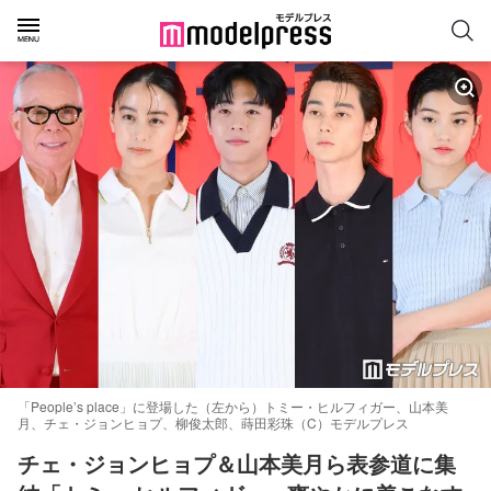
「People’s place」に登場した（左から）トミー・ヒルフィガー、山本美
月、チェ・ジョンヒョプ、柳俊太郎、蒔田彩珠（C）モデルプレス
チェ・ジョンヒョプ＆山本美月ら表参道に集