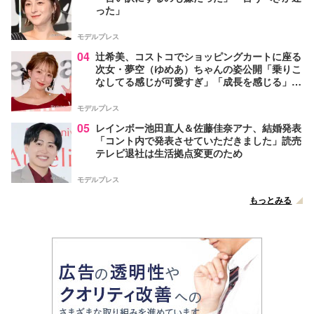
った」
モデルプレス
04
辻希美、コストコでショッピングカートに座る
次女・夢空（ゆめあ）ちゃんの姿公開「乗りこ
なしてる感じが可愛すぎ」「成長を感じる」の
声
モデルプレス
05
レインボー池田直人＆佐藤佳奈アナ、結婚発表
「コント内で発表させていただきました」読売
テレビ退社は生活拠点変更のため
モデルプレス
もっとみる