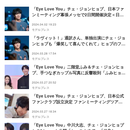
「Eye Love You」チェ・ジョンヒョプ、日本ファ
ンミーティング幕張メッセで2日間開催決定＜日程
＞
2024.04.02 19:23
モデルプレス
「ラヴィット！」通訳さん、単独出演にチェ・ジョ
ンヒョプも「爆笑して喜んでくれて」ヒョプのファ
ンへの“神対応”も明かす
2024.03.28 17:54
モデルプレス
「Eye Love You」二階堂ふみ＆チェ・ジョンヒョ
プ、手つなぎカップル写真に反響殺到「ふみヒョプ
尊すぎる」「本当にお似合い」
2024.03.27 20:52
モデルプレス
「Eye Love You」チェ・ジョンヒョプ、日本公式
ファンクラブ設立決定 ファンミーティングツアー
も予告
2024.03.27 18:34
モデルプレス
「Eye Love You」中川大志、チェ・ジョンヒョプ