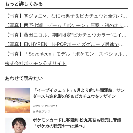
もっと詳しくみる
【写真】関ジャニ∞、なにわ男子＆ピカチュウと全力パフォーマンス
【写真】西野七瀬、ゲーム「ポケモン」原案・初のオリジナルドラマ主人公に
【写真】藤田ニコル、期間限定“ピカチュウカラー”にイメチェン
【写真】ENHYPEN、K-POPボーイズグループ最速で初東京ドーム公演実現 大量ピカチュウも登場
【写真】「Seventeen」モデル「ポケモン」スペシャルステージ集結
株式会社ポケモン公式サイト
あわせて読みたい
「イーブイジェット」8月より約5年間運航、サン
ダースら進化形の姿＆ピカチュウをデザイン
2023.06.26 00:11
女子旅プレス
ポケモンカードに客殺到 松丸亮吾も転売に警鐘
「ポケカの転売ヤーは滅べ」