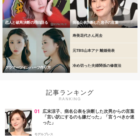
恋人と破局 決断の理由語る
病名公表決断した息子の言葉
寿美花代さん死去
元TBS山本アナ 離婚発表
冷め切った夫婦関係の修復法
グラマーツインハーフ作り方
記事ランキング
RANKING
01
広末涼子、病名公表を決断した次男からの言葉
「言い訳にするのも嫌だった」「言うべきか迷
った」
モデルプレス