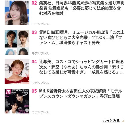
02
集英社、日向坂46藤嶌果歩の写真集を巡り声明
発表 注意喚起も「必要に応じて法的措置を含
む対応を検討」
モデルプレス
03
元ME:I飯田栞月、ミュージカル初出演「この上
ない喜びとともに大変光栄」4年ぶり上演「フ
ァントム」城田優らキャスト発表
モデルプレス
04
辻希美、コストコでショッピングカートに座る
次女・夢空（ゆめあ）ちゃんの姿公開「乗りこ
なしてる感じが可愛すぎ」「成長を感じる」の
声
モデルプレス
05
M!LK曽野舜太＆吉田仁人の表紙解禁「モデル
プレスカウントダウンマガジン」巻頭に登場
モデルプレス
もっとみる