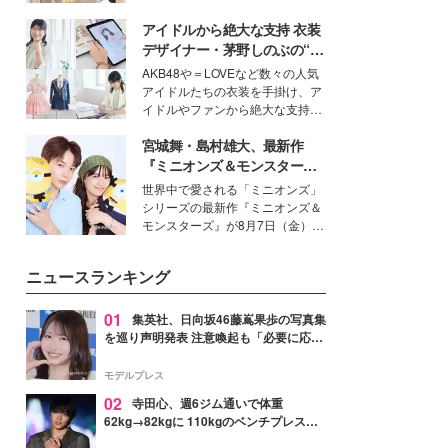
を集めています。メイクやファッ
アイドルから絶大な支持 衣装
ションの完成度を高めるベースと
して、“髪そのものの美しさ”に改
デザイナー・茅野しのぶの“可
めて注目する人が増えている様
愛い”を作る美学＜「シチズン
AKB48や＝LOVEなど数々の人気
子。今回は、そんな憧れの艶やか
クロスシー」インタビュー＞
アイドルたちの衣装を手掛け、ア
な髪を日常で叶える、美容好きの
イドルやファンから絶大な支持を
女性たちのヘアケア事情を紹介し
得る、株式会社オサレカンパニー
ます。
宮城舞・島村雄大、最新作
取締役兼クリエイティブディレク
ター・茅野しのぶ。一人ひとりの
『ミニオンズ＆モンスター
個性に寄り添い、魅力を引き出す
ズ』の魅力熱弁 ハチャメチャ
世界中で愛される「ミニオンズ」
衣装作りは、多くの女性たちに勇
だけじゃない“友情と絆”に感
シリーズの最新作『ミニオンズ＆
気と自信を与え続けている。
動
モンスターズ』が8月7日（金）に
公開。モデルプレスでは、“大のミ
ニオン好き”という共通点を持つモ
ニュースランキング
デルの宮城舞と島村雄大の特別対
談をお届け！それぞれの視点か
ら、今作ならではの魅力や予想外
01
集英社、日向坂46藤嶌果歩の写真集
の感動をもたらす奥深いストーリ
を巡り声明発表 注意喚起も「必要に応じ
ーについて熱く語り合ってもらっ
て法的措置を含む対応を検討」
た。
モデルプレス
02
寺田心、週6ジム通いで体重
62kg→82kgに 110kgのベンチプレス持
ち上げる姿披露「胸板の厚みすごい」