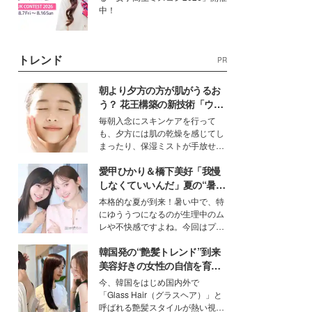
中！
トレンド
PR
朝より夕方の方が肌がうるお
う？ 花王構築の新技術「ウォ
ーターキャプチャリングスキ
毎朝入念にスキンケアを行って
ン（捕水肌）」がスキンケア
も、夕方には肌の乾燥を感じてし
の常識を変える予感
まったり、保湿ミストが手放せな
いという読者も多いのでは？そん
愛甲ひかり＆橋下美好「我慢
な美容の常識を大きく変える可能
性を秘めた、革新的な「Water
しなくていいんだ」夏の“暑さ
Capturing Skin（ウォーターキャ
対策”の新しい選択肢とは？
本格的な夏が到来！暑い中で、特
プチャリングスキン：捕水肌）」
にゆううつになるのが生理中のム
技術を、花王が構築した。
レや不快感ですよね。今回はプラ
イベートでも仲良しで旅行好きな
韓国発の“艶髪トレンド”到来
モデル・愛甲ひかりさんと橋下美
好さんを迎えて本音で女子会トー
美容好きの女性の自信を育む
ク。猛暑のお出かけを快適に過ご
「ヘアケア事情」って？
今、韓国をはじめ国内外で
すヒントや、2人が感動した夏の
「Glass Hair（グラスヘア）」と
生理の新常識にも迫りました。
呼ばれる艶髪スタイルが熱い視線