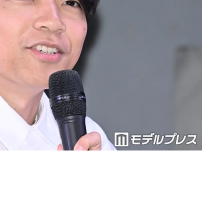
Loaded
:
90.51%