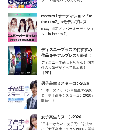
moxymillオーディション「to
the nex7」×モデルプレス
moxymill新メンバーオーディショ
ン「to the nex7」
ディズニープラスのおすすめ
作品をモデルプレスが紹介！
ディズニー作品はもちろん！ 国内
外の人気作がすべて見放題！
【PR】
男子高生ミスターコン2026
“日本一のイケメン高校生”を決め
る「男子高生ミスターコン2026」
開催中！
女子高生ミスコン2026
“日本一かわいい女子高生”を決め
る「女子高生ミスコン2026」開催