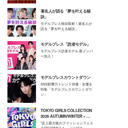
著名人が語る「夢を叶える秘
訣」
モデルプレス独自取材！著名人が
語る「夢を叶える秘訣」
モデルプレス「読者モデル」
モデルプレス読者モデル 新メンバ
ー加入！
モデルプレスカウントダウン
SNS影響力トレンド俳優・女優を
特集「モデルプレスカウントダウ
ン」
TOKYO GIRLS COLLECTION
2026 AUTUMN/WINTER × モ
デルプレス
"史上最大級のファッションフェス
タ"TGC情報をたっぷり紹介