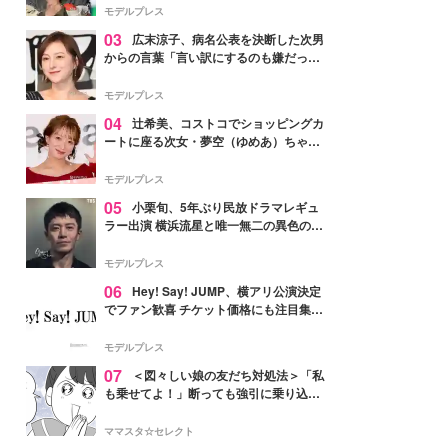
「かっこいい」と反響
モデルプレス
03
広末涼子、病名公表を決断した次男
からの言葉「言い訳にするのも嫌だっ
た」「言うべきか迷った」
モデルプレス
04
辻希美、コストコでショッピングカ
ートに座る次女・夢空（ゆめあ）ちゃん
の姿公開「乗りこなしてる感じが可愛す
ぎ」「成長を感じる」の声
モデルプレス
05
小栗旬、5年ぶり民放ドラマレギュ
ラー出演 横浜流星と唯一無二の異色のバ
ディで初共演【LOST10】
モデルプレス
06
Hey! Say! JUMP、横アリ公演決定
でファン歓喜 チケット価格にも注目集ま
る「激アツ」「平成に戻ったみたい」
モデルプレス
07
＜図々しい娘の友だち対処法＞「私
も乗せてよ！」断っても強引に乗り込ん
でくる友だち【第1話まんが】
ママスタ☆セレクト