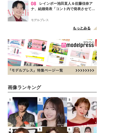
08
レインボー池田直人＆佐藤佳奈ア
ナ、結婚発表「コント内で発表させてい
ただきました」読売テレビ退社は生活拠
点変更のため
モデルプレス
もっとみる
画像ランキング
1
2
3
4
5
6