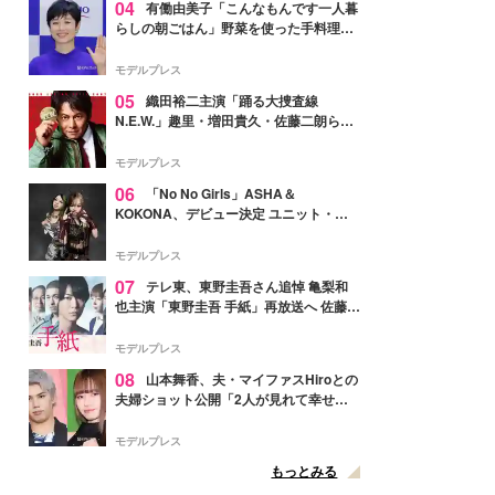
04
有働由美子「こんなもんです一人暮
らしの朝ごはん」野菜を使った手料理公
開「作ってみたい」「ヘルシーで美味し
そう」と反響
モデルプレス
05
織田裕二主演「踊る大捜査線
N.E.W.」趣里・増田貴久・佐藤二朗ら新
メンバー紹介映像解禁 各キャラクター象
徴する“謎のキーワード”も
モデルプレス
06
「No No Girls」ASHA＆
KOKONA、デビュー決定 ユニット・
TAKARAとしてセルフプロデュース楽曲
リリースへ
モデルプレス
07
テレ東、東野圭吾さん追悼 亀梨和
也主演「東野圭吾 手紙」再放送へ 佐藤隆
太・本田翼・中村倫也ら出演
モデルプレス
08
山本舞香、夫・マイファスHiroとの
夫婦ショット公開「2人が見れて幸せ」
「仲の良さが伝わってくる」と反響
モデルプレス
もっとみる