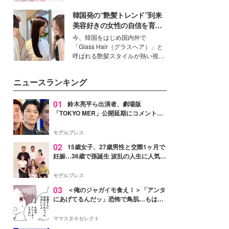
イベートでも仲良しで旅行好きな
韓国発の“艶髪トレンド”到来
モデル・愛甲ひかりさんと橋下美
好さんを迎えて本音で女子会トー
美容好きの女性の自信を育む
ク。猛暑のお出かけを快適に過ご
「ヘアケア事情」って？
今、韓国をはじめ国内外で
すヒントや、2人が感動した夏の
「Glass Hair（グラスヘア）」と
生理の新常識にも迫りました。
呼ばれる艶髪スタイルが熱い視線
を集めています。メイクやファッ
ションの完成度を高めるベースと
ニュースランキング
して、“髪そのものの美しさ”に改
めて注目する人が増えている様
子。今回は、そんな憧れの艶やか
01
鈴木亮平ら出演者、劇場版
な髪を日常で叶える、美容好きの
「TOKYO MER」公開延期にコメント
女性たちのヘアケア事情を紹介し
「現実のヒーローたちにチームMERから
ます。
最大の敬意とエールを」
モデルプレス
02
15歳女子、27歳男性と交際1ヶ月で
妊娠…36歳で孫誕生 波乱の人生に人気タ
レント思わずツッコミ「だいぶ危ねえ
よ！」
モデルプレス
03
＜俺のジャガイモ食え！＞「アンタ
にあげてるんだッ」恐怖で鳥肌…もはや
ストーカー？【第3話まんが】
ママスタ☆セレクト