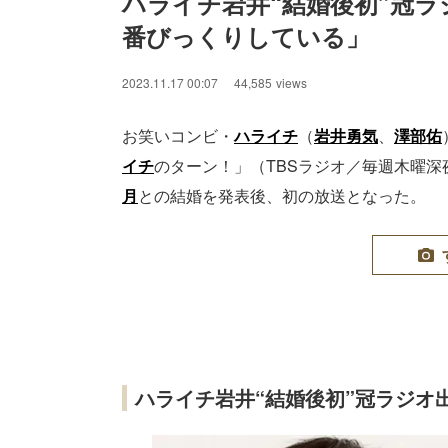
ハライチ岩井“結婚後初”冠ラ
番びっくりしている」
2023.11.17 00:07
44,585
views
お笑いコンビ・
ハライチ
（
岩井勇気
、
澤部佑
イチ
のターン！」（TBSラジオ／毎週木曜深
月
との結婚を発表後、初の放送となった。
ハライチ岩井“結婚後初”冠ラジオ