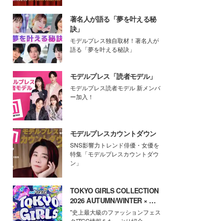
著名人が語る「夢を叶える秘
訣」
モデルプレス独自取材！著名人が
語る「夢を叶える秘訣」
モデルプレス「読者モデル」
モデルプレス読者モデル 新メンバ
ー加入！
モデルプレスカウントダウン
SNS影響力トレンド俳優・女優を
特集「モデルプレスカウントダウ
ン」
TOKYO GIRLS COLLECTION
2026 AUTUMN/WINTER × モ
デルプレス
"史上最大級のファッションフェス
タ"TGC情報をたっぷり紹介