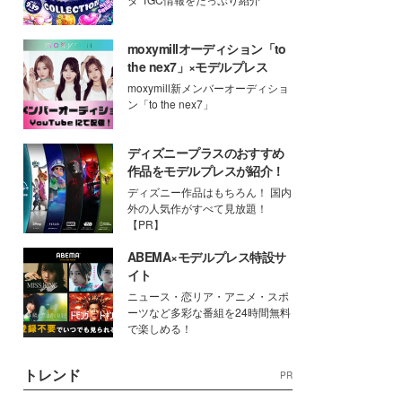
moxymillオーディション「to
the nex7」×モデルプレス
moxymill新メンバーオーディショ
ン「to the nex7」
ディズニープラスのおすすめ
作品をモデルプレスが紹介！
ディズニー作品はもちろん！ 国内
外の人気作がすべて見放題！
【PR】
ABEMA×モデルプレス特設サ
イト
ニュース・恋リア・アニメ・スポ
ーツなど多彩な番組を24時間無料
で楽しめる！
トレンド
PR