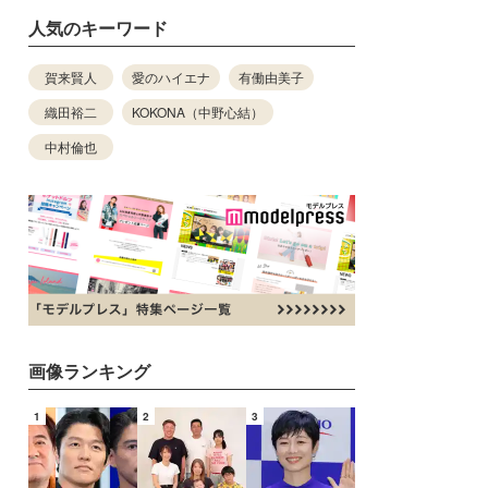
人気のキーワード
賀来賢人
愛のハイエナ
有働由美子
織田裕二
KOKONA（中野心結）
中村倫也
画像ランキング
1
2
3