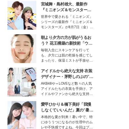
宮城舞・島村雄大、最新作
『ミニオンズ＆モンスター
ズ』の魅力熱弁 ハチャメチャ
世界中で愛される「ミニオンズ」
だけじゃない“友情と絆”に感
シリーズの最新作『ミニオンズ＆
動
モンスターズ』が8月7日（金）に
公開。モデルプレスでは、“大のミ
朝より夕方の方が肌がうるお
ニオン好き”という共通点を持つモ
デルの宮城舞と島村雄大の特別対
う？ 花王構築の新技術「ウォ
談をお届け！それぞれの視点か
ーターキャプチャリングスキ
毎朝入念にスキンケアを行って
ら、今作ならではの魅力や予想外
ン（捕水肌）」がスキンケア
も、夕方には肌の乾燥を感じてし
の感動をもたらす奥深いストーリ
の常識を変える予感
まったり、保湿ミストが手放せな
ーについて熱く語り合ってもらっ
いという読者も多いのでは？そん
た。
アイドルから絶大な支持 衣装
な美容の常識を大きく変える可能
性を秘めた、革新的な「Water
デザイナー・茅野しのぶの“可
Capturing Skin（ウォーターキャ
愛い”を作る美学＜「シチズン
AKB48や＝LOVEなど数々の人気
プチャリングスキン：捕水肌）」
クロスシー」インタビュー＞
アイドルたちの衣装を手掛け、ア
技術を、花王が構築した。
イドルやファンから絶大な支持を
得る、株式会社オサレカンパニー
愛甲ひかり＆橋下美好「我慢
取締役兼クリエイティブディレク
ター・茅野しのぶ。一人ひとりの
しなくていいんだ」夏の“暑さ
個性に寄り添い、魅力を引き出す
対策”の新しい選択肢とは？
本格的な夏が到来！暑い中で、特
衣装作りは、多くの女性たちに勇
にゆううつになるのが生理中のム
気と自信を与え続けている。
レや不快感ですよね。今回はプラ