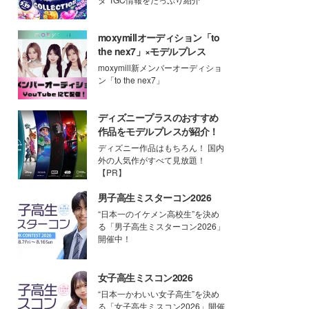
moxymillオーディション「to
the nex7」×モデルプレス
moxymill新メンバーオーディショ
ン「to the nex7」
ディズニープラスのおすすめ
作品をモデルプレスが紹介！
ディズニー作品はもちろん！ 国内
外の人気作がすべて見放題！
【PR】
男子高生ミスターコン2026
“日本一のイケメン高校生”を決め
る「男子高生ミスターコン2026」
開催中！
女子高生ミスコン2026
“日本一かわいい女子高生”を決め
る「女子高生ミスコン2026」開催