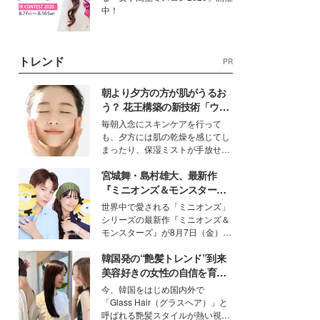
中！
トレンド
PR
朝より夕方の方が肌がうるお
う？ 花王構築の新技術「ウォ
ーターキャプチャリングスキ
毎朝入念にスキンケアを行って
ン（捕水肌）」がスキンケア
も、夕方には肌の乾燥を感じてし
の常識を変える予感
まったり、保湿ミストが手放せな
いという読者も多いのでは？そん
宮城舞・島村雄大、最新作
な美容の常識を大きく変える可能
性を秘めた、革新的な「Water
『ミニオンズ＆モンスター
Capturing Skin（ウォーターキャ
ズ』の魅力熱弁 ハチャメチャ
世界中で愛される「ミニオンズ」
プチャリングスキン：捕水肌）」
だけじゃない“友情と絆”に感
シリーズの最新作『ミニオンズ＆
技術を、花王が構築した。
動
モンスターズ』が8月7日（金）に
公開。モデルプレスでは、“大のミ
韓国発の“艶髪トレンド”到来
ニオン好き”という共通点を持つモ
デルの宮城舞と島村雄大の特別対
美容好きの女性の自信を育む
談をお届け！それぞれの視点か
「ヘアケア事情」って？
今、韓国をはじめ国内外で
ら、今作ならではの魅力や予想外
「Glass Hair（グラスヘア）」と
の感動をもたらす奥深いストーリ
呼ばれる艶髪スタイルが熱い視線