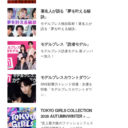
著名人が語る「夢を叶える秘
訣」
モデルプレス独自取材！著名人が
語る「夢を叶える秘訣」
モデルプレス「読者モデル」
モデルプレス読者モデル 新メンバ
ー加入！
モデルプレスカウントダウン
SNS影響力トレンド俳優・女優を
特集「モデルプレスカウントダウ
ン」
TOKYO GIRLS COLLECTION
2026 AUTUMN/WINTER × モ
デルプレス
"史上最大級のファッションフェス
タ"TGC情報をたっぷり紹介