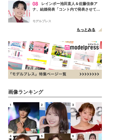
08
レインボー池田直人＆佐藤佳奈ア
ナ、結婚発表「コント内で発表させてい
ただきました」読売テレビ退社は生活拠
点変更のため
モデルプレス
もっとみる
画像ランキング
1
2
3
4
5
6