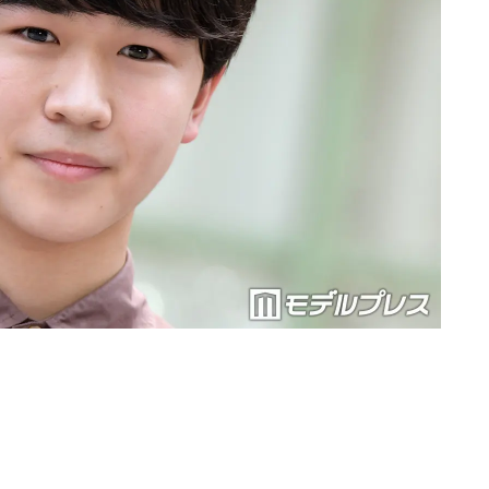
Loaded
:
87.03%