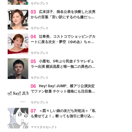
「かっこいい」と反響
モデルプレス
03
広末涼子、病名公表を決断した次男
からの言葉「言い訳にするのも嫌だっ
た」「言うべきか迷った」
モデルプレス
04
辻希美、コストコでショッピングカ
ートに座る次女・夢空（ゆめあ）ちゃん
の姿公開「乗りこなしてる感じが可愛す
ぎ」「成長を感じる」の声
モデルプレス
05
小栗旬、5年ぶり民放ドラマレギュ
ラー出演 横浜流星と唯一無二の異色のバ
ディで初共演【LOST10】
モデルプレス
06
Hey! Say! JUMP、横アリ公演決定
でファン歓喜 チケット価格にも注目集ま
る「激アツ」「平成に戻ったみたい」
モデルプレス
07
＜図々しい娘の友だち対処法＞「私
も乗せてよ！」断っても強引に乗り込ん
でくる友だち【第1話まんが】
ママスタ☆セレクト