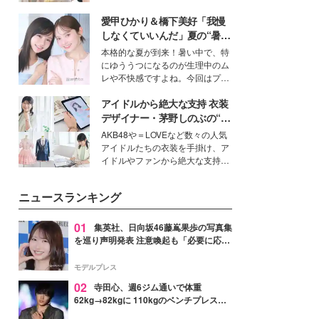
ーについて熱く語り合ってもらっ
を集めています。メイクやファッ
た。
愛甲ひかり＆橋下美好「我慢
ションの完成度を高めるベースと
して、“髪そのものの美しさ”に改
しなくていいんだ」夏の“暑さ
めて注目する人が増えている様
対策”の新しい選択肢とは？
本格的な夏が到来！暑い中で、特
子。今回は、そんな憧れの艶やか
にゆううつになるのが生理中のム
な髪を日常で叶える、美容好きの
レや不快感ですよね。今回はプラ
女性たちのヘアケア事情を紹介し
イベートでも仲良しで旅行好きな
ます。
アイドルから絶大な支持 衣装
モデル・愛甲ひかりさんと橋下美
好さんを迎えて本音で女子会トー
デザイナー・茅野しのぶの“可
ク。猛暑のお出かけを快適に過ご
愛い”を作る美学＜「シチズン
AKB48や＝LOVEなど数々の人気
すヒントや、2人が感動した夏の
クロスシー」インタビュー＞
アイドルたちの衣装を手掛け、ア
生理の新常識にも迫りました。
イドルやファンから絶大な支持を
得る、株式会社オサレカンパニー
取締役兼クリエイティブディレク
ニュースランキング
ター・茅野しのぶ。一人ひとりの
個性に寄り添い、魅力を引き出す
衣装作りは、多くの女性たちに勇
01
集英社、日向坂46藤嶌果歩の写真集
気と自信を与え続けている。
を巡り声明発表 注意喚起も「必要に応じ
て法的措置を含む対応を検討」
モデルプレス
02
寺田心、週6ジム通いで体重
62kg→82kgに 110kgのベンチプレス持
ち上げる姿披露「胸板の厚みすごい」