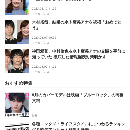
2023.04.12 11:29
モデルプレス
木村拓哉、結婚の水卜麻美アナを祝福「おめでと
う」
2023.04.07 10:59
モデルプレス
神田愛花、中村倫也＆水卜麻美アナの交際を事前に
知っていた 徹底した情報漏洩対策明かす
2023.04.02 11:26
モデルプレス
おすすめ特集
8月のカバーモデルは映画「ブルーロック」の高橋
文哉
特集
各種エンタメ・ライフスタイルにまつわるランキン
グ＆読者アンケート結果を発表