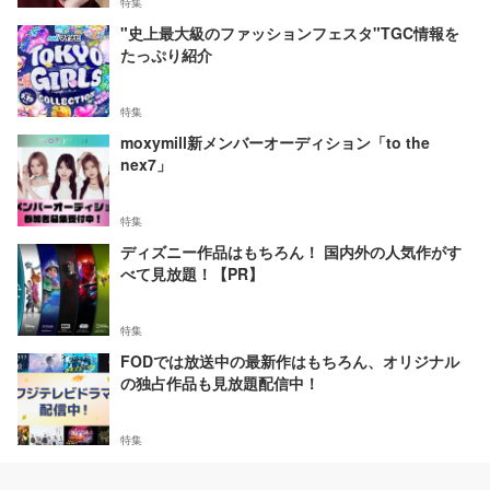
特集
"史上最大級のファッションフェスタ"TGC情報を
たっぷり紹介
特集
moxymill新メンバーオーディション「to the
nex7」
特集
ディズニー作品はもちろん！ 国内外の人気作がす
べて見放題！【PR】
特集
FODでは放送中の最新作はもちろん、オリジナル
の独占作品も見放題配信中！
特集