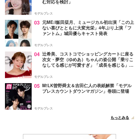
む対応を検討」
モデルプレス
03
元ME:I飯田栞月、ミュージカル初出演「この上
ない喜びとともに大変光栄」4年ぶり上演「フ
ァントム」城田優らキャスト発表
モデルプレス
04
辻希美、コストコでショッピングカートに座る
次女・夢空（ゆめあ）ちゃんの姿公開「乗りこ
なしてる感じが可愛すぎ」「成長を感じる」の
声
モデルプレス
05
M!LK曽野舜太＆吉田仁人の表紙解禁「モデル
プレスカウントダウンマガジン」巻頭に登場
モデルプレス
もっとみる