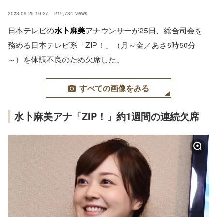
2023.09.25 10:27
219,734
views
日本テレビの
水卜麻美
アナウンサーが25日、総合司会を
務める日本テレビ系「ZIP！」（月～金／あさ5時50分
～）を体調不良のため欠席した。
すべての画像をみる
水卜麻美アナ「ZIP！」約1週間の連続欠席