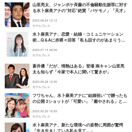
山里亮太、ジャンポケ斉藤の不倫騒動生謝罪に対す
る水卜麻美アナの“対応”絶賛「バケモノ」「天才」
2023.08.24 12:12
モデルプレス
水卜麻美アナ、恋愛・結婚・コミュニケーション
術…Q＆Aに赤裸々回答「私も話すのがあまりうま
くない」
2023.07.14 09:00
モデルプレス
蒼井優「だが、情熱はある」登場 南キャン山里亮
太も知らず「今家で本人に聞いて驚きが」
2023.06.26 12:30
モデルプレス
フワちゃん、水卜麻美アナに“結婚祝い”で贈ったも
の公開 2ショットが「可愛い」「癒やされる」と反
響
2023.05.30 16:55
モデルプレス
水卜麻美アナ、新たな環境への姿勢に周囲が驚愕
「生き生きしている私を見て…」