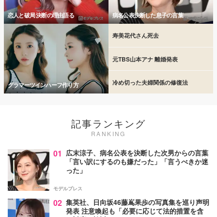
恋人と破局 決断の理由語る
病名公表決断した息子の言葉
寿美花代さん死去
元TBS山本アナ 離婚発表
冷め切った夫婦関係の修復法
グラマーツインハーフ作り方
記事ランキング
RANKING
01
広末涼子、病名公表を決断した次男からの言葉
「言い訳にするのも嫌だった」「言うべきか迷
った」
モデルプレス
02
集英社、日向坂46藤嶌果歩の写真集を巡り声明
発表 注意喚起も「必要に応じて法的措置を含