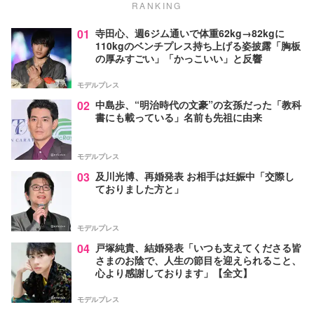
RANKING
01
寺田心、週6ジム通いで体重62kg→82kgに
110kgのベンチプレス持ち上げる姿披露「胸板
の厚みすごい」「かっこいい」と反響
モデルプレス
02
中島歩、“明治時代の文豪”の玄孫だった「教科
書にも載っている」名前も先祖に由来
モデルプレス
03
及川光博、再婚発表 お相手は妊娠中「交際し
ておりました方と」
モデルプレス
04
戸塚純貴、結婚発表「いつも支えてくださる皆
さまのお陰で、人生の節目を迎えられること、
心より感謝しております」【全文】
モデルプレス