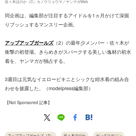
佐々木ほのか（C）カノウリョウマ／ヤンマガWeb
同企画は、編集部が注目するアイドルを1ヵ月かけて深掘
りプッシュするマンスリー企画。
アップアップガールズ
（2）の最年少メンバー・佐々木が
衝撃の初登場。きらめきがスパークする美しい逸材の初水
着を、ヤンマガが独占する。
3週目は元気なイエロービキニとシックな紺水着の組み合
わせを披露した。（modelpress編集部）
【Not Sponsored 記事】
アップアップガールズ（2）
佐々木ほのか
ヤングマガジン