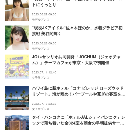
トにうっとり
2023.06.28 00:00
モデルプレス
“現役JKアイドル”佐々木ほのか、水着グラビア初
挑戦 美谷間輝く
2023.06.26 00:00
モデルプレス
JO1×サンリオ共同開発「JOCHUM（ジェオチャ
ム）」テーマカフェが東京・大阪で初開催
2023.07.11 12:40
女子旅プレス
ハワイ島に新ホテル「コナ ビレッジ ローズウッド
リゾート」海が煌めくバープールや寛ぎの客室を完
備
2023.07.10 23:32
女子旅プレス
タイ・バンコクに「ホテルJALシティバンコク」シ
ックで落ち着いた全324室＆朝食の早朝提供サービ
スも