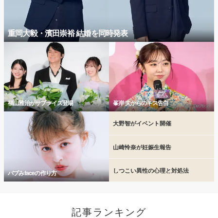
重岡大毅・濱田崇裕 結婚を同時発表
福山雅治がサプライズ登場
峯岸 夫からのキス告白
大野智がイベント開催
山崎怜奈が妊娠生報告
しつこい異性の心理と対処法
バブみfaceの作り方
記事ランキング