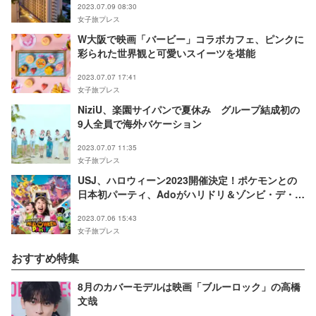
2023.07.09 08:30
女子旅プレス
W大阪で映画「バービー」コラボカフェ、ピンクに
彩られた世界観と可愛いスイーツを堪能
2023.07.07 17:41
女子旅プレス
NiziU、楽園サイパンで夏休み グループ結成初の
9人全員で海外バケーション
2023.07.07 11:35
女子旅プレス
USJ、ハロウィーン2023開催決定！ポケモンとの
日本初パーティ、Adoがハリドリ＆ゾンビ・デ・ダ
ンスで楽曲コラボ
2023.07.06 15:43
女子旅プレス
おすすめ特集
8月のカバーモデルは映画「ブルーロック」の高橋
文哉