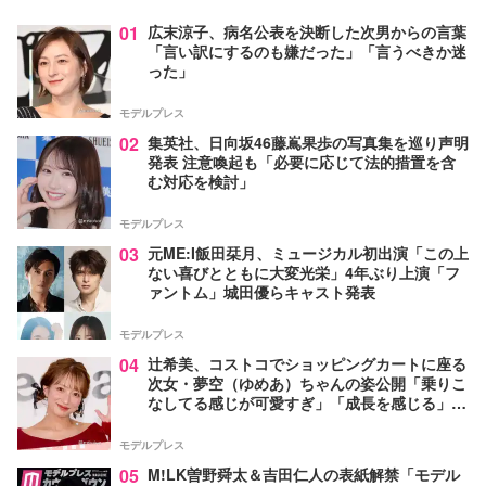
01
広末涼子、病名公表を決断した次男からの言葉
「言い訳にするのも嫌だった」「言うべきか迷
った」
モデルプレス
02
集英社、日向坂46藤嶌果歩の写真集を巡り声明
発表 注意喚起も「必要に応じて法的措置を含
む対応を検討」
モデルプレス
03
元ME:I飯田栞月、ミュージカル初出演「この上
ない喜びとともに大変光栄」4年ぶり上演「フ
ァントム」城田優らキャスト発表
モデルプレス
04
辻希美、コストコでショッピングカートに座る
次女・夢空（ゆめあ）ちゃんの姿公開「乗りこ
なしてる感じが可愛すぎ」「成長を感じる」の
声
モデルプレス
05
M!LK曽野舜太＆吉田仁人の表紙解禁「モデル