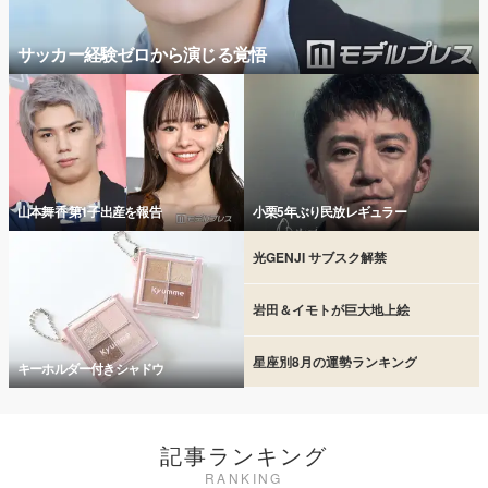
サッカー経験ゼロから演じる覚悟
山本舞香 第1子出産を報告
小栗5年ぶり民放レギュラー
光GENJI サブスク解禁
岩田＆イモトが巨大地上絵
星座別8月の運勢ランキング
キーホルダー付きシャドウ
記事ランキング
RANKING