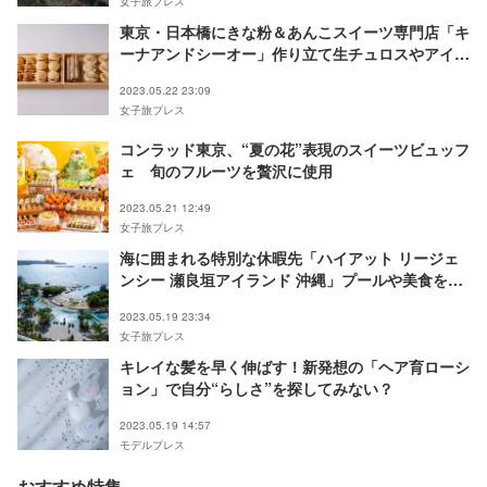
女子旅プレス
東京・日本橋にきな粉＆あんこスイーツ専門店「キ
ーナアンドシーオー」作り立て生チュロスやアイス
など
2023.05.22 23:09
女子旅プレス
コンラッド東京、“夏の花”表現のスイーツビュッフ
ェ 旬のフルーツを贅沢に使用
2023.05.21 12:49
女子旅プレス
海に囲まれる特別な休暇先「ハイアット リージェ
ンシー 瀬良垣アイランド 沖縄」プールや美食を楽
しむご褒美ホテル
2023.05.19 23:34
女子旅プレス
キレイな髪を早く伸ばす！新発想の「ヘア育ローシ
ョン」で自分“らしさ”を探してみない？
2023.05.19 14:57
モデルプレス
おすすめ特集