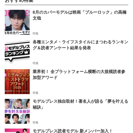
8月のカバーモデルは映画「ブルーロック」の高橋
文哉
特集
各種エンタメ・ライフスタイルにまつわるランキン
グ＆読者アンケート結果を発表
特集
業界初！ 全プラットフォーム横断の大規模読者参
加型アワード
特集
モデルプレス独自取材！著名人が語る「夢を叶える
秘訣」
特集
モデルプレス読者モデル 新メンバー加入！