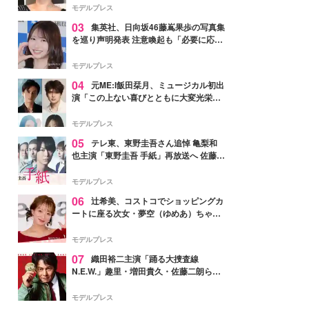
モデルプレス
03
集英社、日向坂46藤嶌果歩の写真集
を巡り声明発表 注意喚起も「必要に応じ
て法的措置を含む対応を検討」
モデルプレス
04
元ME:I飯田栞月、ミュージカル初出
演「この上ない喜びとともに大変光栄」
4年ぶり上演「ファントム」城田優らキ
ャスト発表
モデルプレス
05
テレ東、東野圭吾さん追悼 亀梨和
也主演「東野圭吾 手紙」再放送へ 佐藤隆
太・本田翼・中村倫也ら出演
モデルプレス
06
辻希美、コストコでショッピングカ
ートに座る次女・夢空（ゆめあ）ちゃん
の姿公開「乗りこなしてる感じが可愛す
ぎ」「成長を感じる」の声
モデルプレス
07
織田裕二主演「踊る大捜査線
N.E.W.」趣里・増田貴久・佐藤二朗ら新
メンバー紹介映像解禁 各キャラクター象
徴する“謎のキーワード”も
モデルプレス