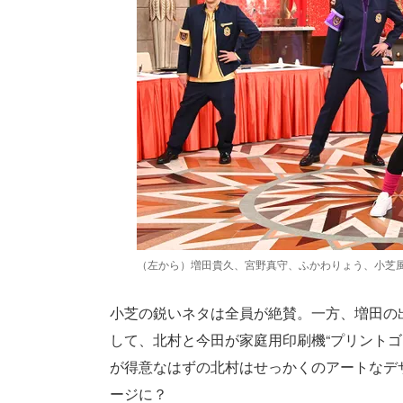
（左から）増田貴久、宮野真守、ふかわりょう、小芝
小芝の鋭いネタは全員が絶賛。一方、増田の
して、北村と今田が家庭用印刷機“プリント
が得意なはずの北村はせっかくのアートなデ
ージに？