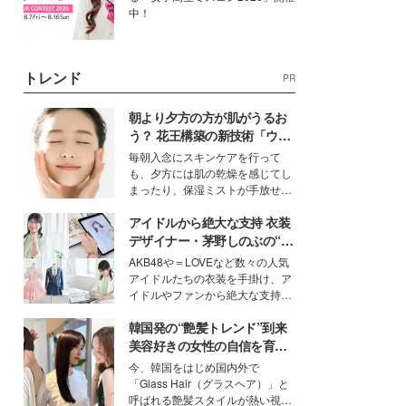
中！
トレンド
PR
朝より夕方の方が肌がうるお
う？ 花王構築の新技術「ウォ
ーターキャプチャリングスキ
毎朝入念にスキンケアを行って
ン（捕水肌）」がスキンケア
も、夕方には肌の乾燥を感じてし
の常識を変える予感
まったり、保湿ミストが手放せな
いという読者も多いのでは？そん
アイドルから絶大な支持 衣装
な美容の常識を大きく変える可能
性を秘めた、革新的な「Water
デザイナー・茅野しのぶの“可
Capturing Skin（ウォーターキャ
愛い”を作る美学＜「シチズン
AKB48や＝LOVEなど数々の人気
プチャリングスキン：捕水肌）」
クロスシー」インタビュー＞
アイドルたちの衣装を手掛け、ア
技術を、花王が構築した。
イドルやファンから絶大な支持を
得る、株式会社オサレカンパニー
韓国発の“艶髪トレンド”到来
取締役兼クリエイティブディレク
ター・茅野しのぶ。一人ひとりの
美容好きの女性の自信を育む
個性に寄り添い、魅力を引き出す
「ヘアケア事情」って？
今、韓国をはじめ国内外で
衣装作りは、多くの女性たちに勇
「Glass Hair（グラスヘア）」と
気と自信を与え続けている。
呼ばれる艶髪スタイルが熱い視線