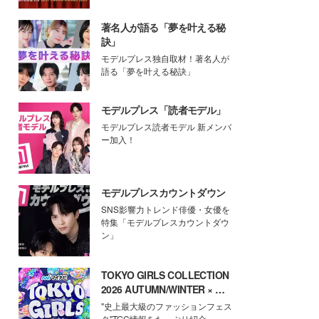
著名人が語る「夢を叶える秘
訣」
モデルプレス独自取材！著名人が
語る「夢を叶える秘訣」
モデルプレス「読者モデル」
モデルプレス読者モデル 新メンバ
ー加入！
モデルプレスカウントダウン
SNS影響力トレンド俳優・女優を
特集「モデルプレスカウントダウ
ン」
TOKYO GIRLS COLLECTION
2026 AUTUMN/WINTER × モ
デルプレス
"史上最大級のファッションフェス
タ"TGC情報をたっぷり紹介