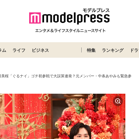
ラム
ライフ
ビジネス
特集
ランキング
ドラ
田美桜「ぐるナイ」ゴチ初参戦で大誤算連発？元メンバー・中条あやみも緊急参