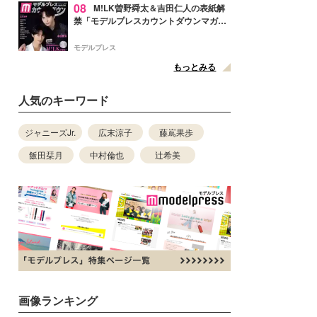
08
M!LK曽野舜太＆吉田仁人の表紙解
禁「モデルプレスカウントダウンマガジ
ン」巻頭に登場
モデルプレス
もっとみる
人気のキーワード
ジャニーズJr.
広末涼子
藤嶌果歩
飯田栞月
中村倫也
辻希美
画像ランキング