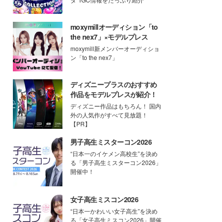
moxymillオーディション「to
the nex7」×モデルプレス
moxymill新メンバーオーディショ
ン「to the nex7」
ディズニープラスのおすすめ
作品をモデルプレスが紹介！
ディズニー作品はもちろん！ 国内
外の人気作がすべて見放題！
【PR】
男子高生ミスターコン2026
“日本一のイケメン高校生”を決め
る「男子高生ミスターコン2026」
開催中！
女子高生ミスコン2026
“日本一かわいい女子高生”を決め
る「女子高生ミスコン2026」開催