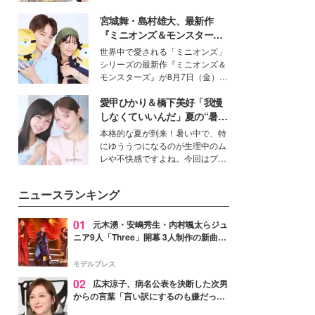
を集めています。メイクやファッ
宮城舞・島村雄大、最新作
ションの完成度を高めるベースと
して、“髪そのものの美しさ”に改
『ミニオンズ＆モンスター
めて注目する人が増えている様
ズ』の魅力熱弁 ハチャメチャ
世界中で愛される「ミニオンズ」
子。今回は、そんな憧れの艶やか
だけじゃない“友情と絆”に感
シリーズの最新作『ミニオンズ＆
な髪を日常で叶える、美容好きの
動
モンスターズ』が8月7日（金）に
女性たちのヘアケア事情を紹介し
公開。モデルプレスでは、“大のミ
ます。
愛甲ひかり＆橋下美好「我慢
ニオン好き”という共通点を持つモ
デルの宮城舞と島村雄大の特別対
しなくていいんだ」夏の“暑さ
談をお届け！それぞれの視点か
対策”の新しい選択肢とは？
本格的な夏が到来！暑い中で、特
ら、今作ならではの魅力や予想外
にゆううつになるのが生理中のム
の感動をもたらす奥深いストーリ
レや不快感ですよね。今回はプラ
ーについて熱く語り合ってもらっ
イベートでも仲良しで旅行好きな
た。
モデル・愛甲ひかりさんと橋下美
ニュースランキング
好さんを迎えて本音で女子会トー
ク。猛暑のお出かけを快適に過ご
すヒントや、2人が感動した夏の
01
元木湧・安嶋秀生・内村颯太らジュ
生理の新常識にも迫りました。
ニア9人「Three」開幕 3人制作の新曲＆
手描きセットに込めた想い「もっと前に
進んで夢を掴みたい」【ゲネプロレポ】
モデルプレス
02
広末涼子、病名公表を決断した次男
からの言葉「言い訳にするのも嫌だっ
た」「言うべきか迷った」