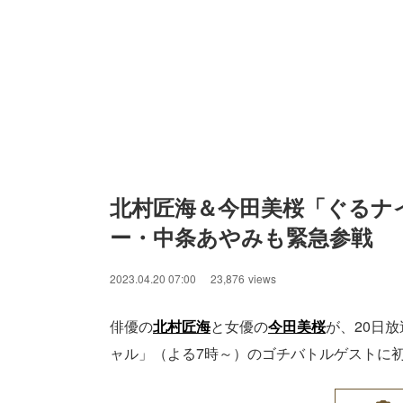
北村匠海＆今田美桜「ぐるナ
ー・中条あやみも緊急参戦
2023.04.20 07:00
23,876
views
俳優の
北村匠海
と女優の
今田美桜
が、20日
ャル」（よる7時～）のゴチバトルゲストに