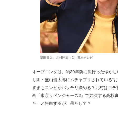
増田貴久、北村匠海（C）日本テレビ
オープニングは、約30年前に流行った懐か
り図・盛山晋太郎にムチャブリされている“お
すまもコンビがバッチリ決める？北村はゴチ
画「東京リベンジャーズ2」で共演する高杉
た」と告白するが、果たして？