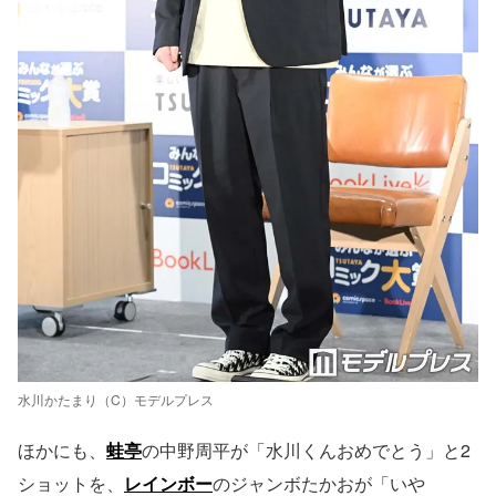
水川かたまり（C）モデルプレス
ほかにも、
蛙亭
の中野周平が「水川くんおめでとう」と2
ショットを、
レインボー
のジャンボたかおが「いや