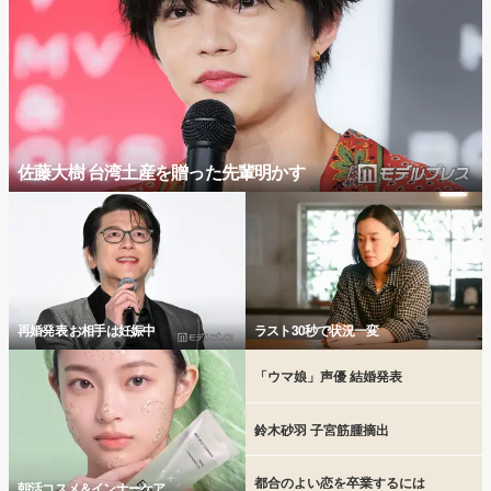
佐藤大樹 台湾土産を贈った先輩明かす
再婚発表 お相手は妊娠中
ラスト30秒で状況一変
「ウマ娘」声優 結婚発表
鈴木砂羽 子宮筋腫摘出
都合のよい恋を卒業するには
朝活コスメ＆インナーケア