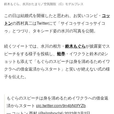
鈴木もぐら、水川かたまり／空気階段 （C）モデルプレス
この日は結婚式を開催したと思われ、お笑いコンビ・
コッ
トン
の西村真二はTwitterにて「サイコゥサイコゥサイコ
ゥ」とつづり、タキシード姿の水川の写真を公開。
続くツイートでは、水川の相方・
鈴木もぐら
が披露宴でス
ピーチをする様子を投稿し、
蛙亭
・イワクラと鈴木の2シ
ョットも添えて「もぐらのスピーチは身を清めるためイワ
クラへの借金返済からスタート」と笑いが絶えない式の様
子を伝えた。
もぐらのスピーチは身を清めるためイワクラへの借金返
済からスタート
pic.twitter.com/9n4bN0fYZb
— コットン 西村 (@slimboy24)
2023年3月2日