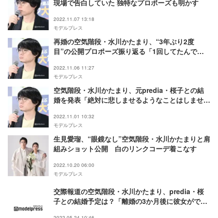
現場で告白していた 独特なプロポーズも明かす
2022.11.07 13:18
モデルプレス
再婚の空気階段・水川かたまり、“3年ぶり2度
目”の公開プロポーズ振り返る「1回してたんで
す。普通に家で」
2022.11.06 11:27
モデルプレス
空気階段・水川かたまり、元predia・桜子との結
婚を発表「絶対に悲しませるようなことはしませ
ん」
2022.11.01 10:32
モデルプレス
生見愛瑠、“眼鏡なし”空気階段・水川かたまりと肩
組みショット公開 白のリンクコーデ着こなす
2022.10.20 06:00
モデルプレス
交際報道の空気階段・水川かたまり、predia・桜
子との結婚予定は？「離婚の3か月後に彼女ができ
た」相方・鈴木もぐらが暴露
2022.05.24 10:46