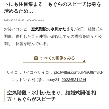
トにも注目集まる「もぐらのスピーチは身を
清めるため…」
2023.03.02 18:38
404,468
views
お笑いコンビ・
空気階段
の
水川かたまり
が2日、結婚式を
開催。参列した芸人仲間がSNS上でその模様を続々と公
開し、反響を呼んでいる。
すべての画像をみる
サイコゥサイコゥサイコゥ
pic.twitter.com/GPlnG8mvKP
— コットン 西村 (@slimboy24)
2023年3月2日
空気階段・水川かたまり、結婚式開催 相
方・もぐらがスピーチ