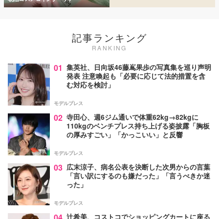
記事ランキング
RANKING
01
集英社、日向坂46藤嶌果歩の写真集を巡り声明
発表 注意喚起も「必要に応じて法的措置を含
む対応を検討」
モデルプレス
02
寺田心、週6ジム通いで体重62kg→82kgに
110kgのベンチプレス持ち上げる姿披露「胸板
の厚みすごい」「かっこいい」と反響
モデルプレス
03
広末涼子、病名公表を決断した次男からの言葉
「言い訳にするのも嫌だった」「言うべきか迷
った」
モデルプレス
04
辻希美、コストコでショッピングカートに座る