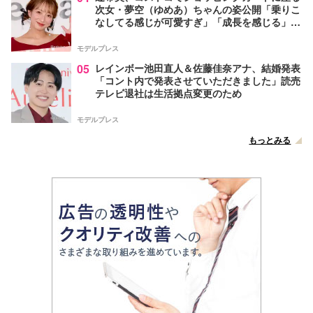
次女・夢空（ゆめあ）ちゃんの姿公開「乗りこ
なしてる感じが可愛すぎ」「成長を感じる」の
声
モデルプレス
05
レインボー池田直人＆佐藤佳奈アナ、結婚発表
「コント内で発表させていただきました」読売
テレビ退社は生活拠点変更のため
モデルプレス
もっとみる