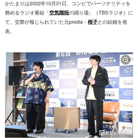
かたまりは2022年10月31日、コンビでパーソナリティを
務めるラジオ番組「
空気階段
の踊り場」（TBSラジオ）に
て、交際が報じられていた元predia・
桜子
との結婚を発
表。