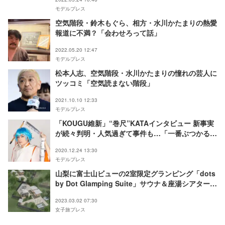
モデルプレス
空気階段・鈴木もぐら、相方・水川かたまりの熱愛
報道に不満？「会わせろって話」
2022.05.20 12:47
モデルプレス
松本人志、空気階段・水川かたまりの憧れの芸人に
ツッコミ「空気読まない階段」
2021.10.10 12:33
モデルプレス
「KOUGU維新」“巻尺”KATAインタビュー 新事実
が続々判明・人気過ぎて事件も…「一番ぶつかる」
宮布いつきとの関係も語る
2020.12.24 13:30
モデルプレス
山梨に富士山ビューの2室限定グランピング「dots
by Dot Glamping Suite」サウナ＆座湯シアター付
き
2023.03.02 07:30
女子旅プレス