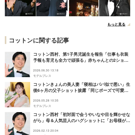
もっと見る
コットンに関する記事
コットン西村、第1子男児誕生を報告「仕事も衣装
予報も育児も全力で頑張る」赤ちゃんとの2ショッ
トも公開
2026.06.30 13:18
モデルプレス
コットンきょんの美人妻「寝相はパパ似で悪い」生
後6ヶ月の父子ショット披露「同じポーズで可愛
い」「待ち受けにするの納得」と反響
2026.05.28 10:35
モデルプレス
コットン西村「初対面で会うやいなや目を輝かせな
がら」母＆人気芸人のハグショットに「お母様が可
愛すぎる」「微笑ましい光景」と反響
2026.02.13 20:04