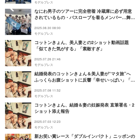
モデルプレス
なにわ男子のツアーに完全密着 冷蔵庫に必ず用意
されているもの・バスローブを着るメンバー…舞台
裏明らかに【なにわ男子の逆転男子】
2025.08.30 08:00
モデルプレス
コットンきょん、美人妻との2ショット動画話題
「似てきた気がする」「素敵すぎ」
2025.07.26 21:46
モデルプレス
結婚発表のコットンきょん＆美人妻が“マタ旅”へ
ふっくらお腹ショットに反響「幸せいっぱい」「素
敵な写真」
2025.07.08 11:52
モデルプレス
コットンきょん、結婚＆妻の妊娠発表 直筆署名・2
ショット添え報告
2025.07.03 12:23
モデルプレス
新お笑い賞レース「ダブルインパクト」ニッポンの