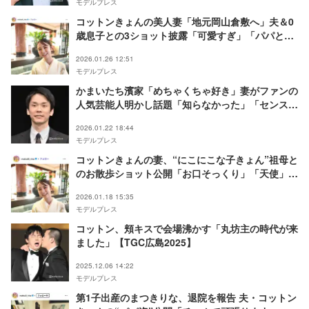
モデルプレス
コットンきょんの美人妻「地元岡山倉敷へ」夫＆0
歳息子との3ショット披露「可愛すぎ」「パパとマ
マの顔してる」の声
2026.01.26 12:51
モデルプレス
かまいたち濱家「めちゃくちゃ好き」妻がファンの
人気芸能人明かし話題「知らなかった」「センス抜
群」
2026.01.22 18:44
モデルプレス
コットンきょんの妻、“にこにこな子きょん”祖母と
のお散歩ショット公開「お口そっくり」「天使」と
反響
2026.01.18 15:35
モデルプレス
コットン、頬キスで会場沸かす「丸坊主の時代が来
ました」【TGC広島2025】
2025.12.06 14:22
モデルプレス
第1子出産のまつきりな、退院を報告 夫・コットン