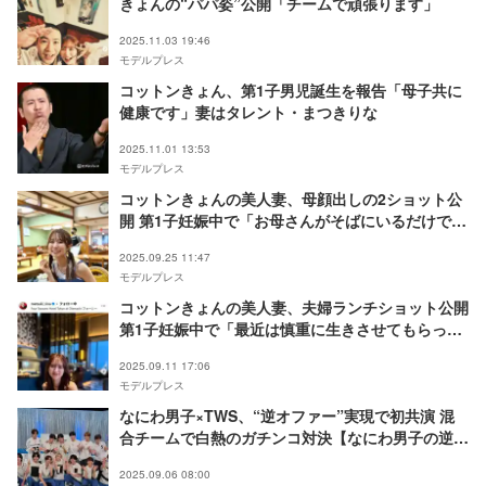
きょんの“パパ姿”公開「チームで頑張ります」
2025.11.03 19:46
モデルプレス
コットンきょん、第1子男児誕生を報告「母子共に
健康です」妻はタレント・まつきりな
2025.11.01 13:53
モデルプレス
コットンきょんの美人妻、母顔出しの2ショット公
開 第1子妊娠中で「お母さんがそばにいるだけで安
心感がまるで違う」
2025.09.25 11:47
モデルプレス
コットンきょんの美人妻、夫婦ランチショット公開
第1子妊娠中で「最近は慎重に生きさせてもらって
ます」
2025.09.11 17:06
モデルプレス
なにわ男子×TWS、“逆オファー”実現で初共演 混
合チームで白熱のガチンコ対決【なにわ男子の逆転
男子】
2025.09.06 08:00