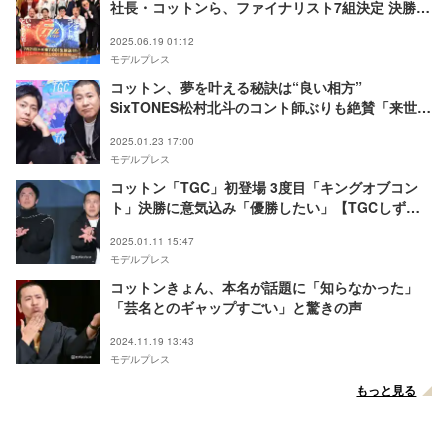
社長・コットンら、ファイナリスト7組決定 決勝へ
意気込み語る
2025.06.19 01:12
モデルプレス
コットン、夢を叶える秘訣は“良い相方”
SixTONES松村北斗のコント師ぶりも絶賛「来世は
芸人で」【インタビュー】
2025.01.23 17:00
モデルプレス
コットン「TGC」初登場 3度目「キングオブコン
ト」決勝に意気込み「優勝したい」【TGCしずお
か2025】
2025.01.11 15:47
モデルプレス
コットンきょん、本名が話題に「知らなかった」
「芸名とのギャップすごい」と驚きの声
2024.11.19 13:43
モデルプレス
もっと見る