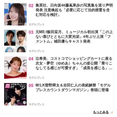
02
集英社、日向坂46藤嶌果歩の写真集を巡り声明
発表 注意喚起も「必要に応じて法的措置を含
む対応を検討」
モデルプレス
03
元ME:I飯田栞月、ミュージカル初出演「この上
ない喜びとともに大変光栄」4年ぶり上演「フ
ァントム」城田優らキャスト発表
モデルプレス
04
辻希美、コストコでショッピングカートに座る
次女・夢空（ゆめあ）ちゃんの姿公開「乗りこ
なしてる感じが可愛すぎ」「成長を感じる」の
声
モデルプレス
05
M!LK曽野舜太＆吉田仁人の表紙解禁「モデル
プレスカウントダウンマガジン」巻頭に登場
モデルプレス
もっとみる