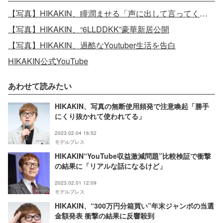
【写真】HIKAKIN、瞳潤ませる「声に出して言ってくれる人がいないので…」
【写真】HIKAKIN、“6LLDDKK”豪華新居公開
【写真】HIKAKIN、過酷なYoutuber生活を告白
HIKAKIN公式YouTube
あわせて読みたい
HIKAKIN、写真の無断使用頻発で注意喚起「勝手
にくり抜かれて使われてる」
2023.02.04 16:52
モデルプレス
HIKAKIN“YouTube収益激減問題”比較検証で衝撃
の結果に「リアルな話になるけど」
2023.02.01 12:09
モデルプレス
HIKAKIN、“300万円分箱買い”年末ジャンボの当選
金額発表 衝撃の結果に反響殺到