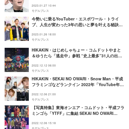
2023.01.27 10:44
モデルプレス
今勢いに乗るYouTuber・エスポワール・トライ
ブ、人生が変わった3年の思いと夢を叶える秘訣
「東海オンエア・フィッシャーズと肩を並べたい」
2023.01.26 18:00
モデルプレス
HIKAKIN・はじめしゃちょー・コムドットやまと
＆ゆうたら「逃走中」参戦 “史上最多”31人の出演
者決定
2022.12.12 06:00
モデルプレス
HIKAKIN・SEKAI NO OWARI・Snow Man・平成
フラミンゴなどランクイン 2022年「YouTube年間
ランキング」発表
2022.12.06 21:00
モデルプレス
【写真特集】東海オンエア・コムドット・平成フラ
ミンゴら「YTFF」に集結 SEKAI NO OWARI
は“YouTube国内音楽ランキング1位”に＜
2022.12.06 15:18
YouTube Fanfest Japan 2022＞
モデルプレス