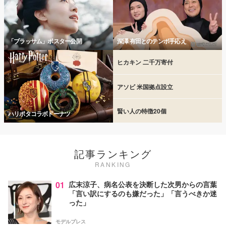
「ブラッサム」ポスター公開
深澤 有田とのテンポ手応え
ヒカキン 二千万寄付
アソビ 米国拠点設立
賢い人の特徴20個
ハリポタコラボドーナツ
記事ランキング
RANKING
01
広末涼子、病名公表を決断した次男からの言葉
「言い訳にするのも嫌だった」「言うべきか迷
った」
モデルプレス