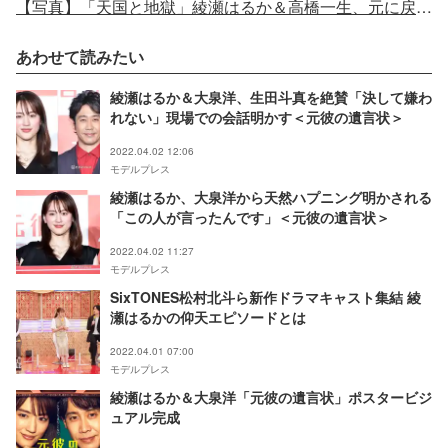
【写真】「天国と地獄」綾瀬はるか＆高橋一生、元に戻った演技に視聴者驚き「一目瞭然」
あわせて読みたい
綾瀬はるか＆大泉洋、生田斗真を絶賛「決して嫌わ
れない」現場での会話明かす＜元彼の遺言状＞
2022.04.02 12:06
モデルプレス
綾瀬はるか、大泉洋から天然ハプニング明かされる
「この人が言ったんです」＜元彼の遺言状＞
2022.04.02 11:27
モデルプレス
SixTONES松村北斗ら新作ドラマキャスト集結 綾
瀬はるかの仰天エピソードとは
2022.04.01 07:00
モデルプレス
綾瀬はるか＆大泉洋「元彼の遺言状」ポスタービジ
ュアル完成