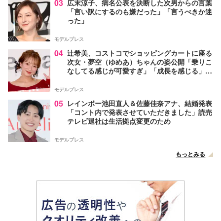
03
広末涼子、病名公表を決断した次男からの言葉
「言い訳にするのも嫌だった」「言うべきか迷
った」
モデルプレス
04
辻希美、コストコでショッピングカートに座る
次女・夢空（ゆめあ）ちゃんの姿公開「乗りこ
なしてる感じが可愛すぎ」「成長を感じる」の
声
モデルプレス
05
レインボー池田直人＆佐藤佳奈アナ、結婚発表
「コント内で発表させていただきました」読売
テレビ退社は生活拠点変更のため
モデルプレス
もっとみる