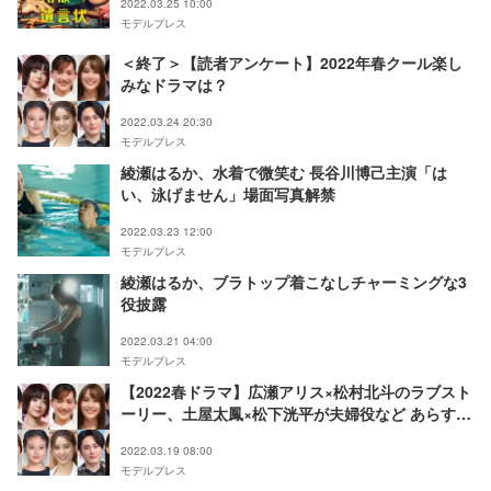
2022.03.25 10:00
モデルプレス
＜終了＞【読者アンケート】2022年春クール楽し
みなドラマは？
2022.03.24 20:30
モデルプレス
綾瀬はるか、水着で微笑む 長谷川博己主演「は
い、泳げません」場面写真解禁
2022.03.23 12:00
モデルプレス
綾瀬はるか、ブラトップ着こなしチャーミングな3
役披露
2022.03.21 04:00
モデルプレス
【2022春ドラマ】広瀬アリス×松村北斗のラブスト
ーリー、土屋太鳳×松下洸平が夫婦役など あらすじ
＆見どころまとめ
2022.03.19 08:00
モデルプレス