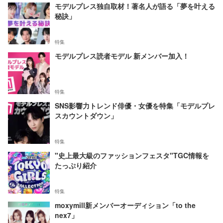
モデルプレス独自取材！著名人が語る「夢を叶える
秘訣」
特集
モデルプレス読者モデル 新メンバー加入！
特集
SNS影響力トレンド俳優・女優を特集「モデルプレ
スカウントダウン」
特集
"史上最大級のファッションフェスタ"TGC情報を
たっぷり紹介
特集
moxymill新メンバーオーディション「to the
nex7」