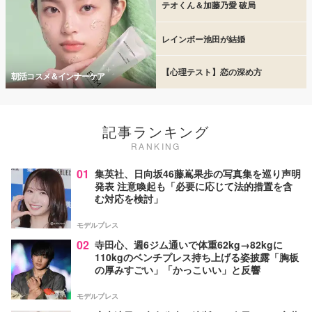
テオくん＆加藤乃愛 破局
レインボー池田が結婚
【心理テスト】恋の深め方
朝活コスメ＆インナーケア
記事ランキング
RANKING
01
集英社、日向坂46藤嶌果歩の写真集を巡り声明
発表 注意喚起も「必要に応じて法的措置を含
む対応を検討」
モデルプレス
02
寺田心、週6ジム通いで体重62kg→82kgに
110kgのベンチプレス持ち上げる姿披露「胸板
の厚みすごい」「かっこいい」と反響
モデルプレス