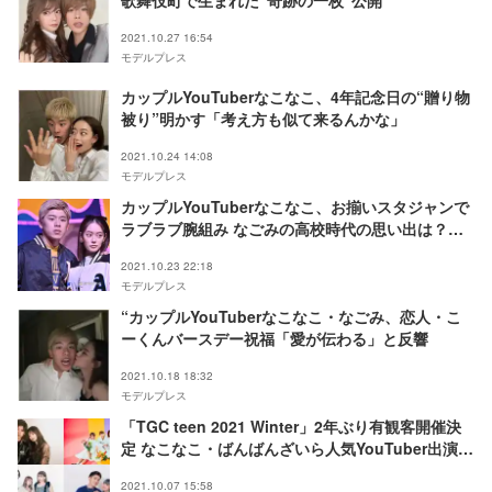
歌舞伎町で生まれた“奇跡の一枚”公開
2021.10.27 16:54
モデルプレス
カップルYouTuberなこなこ、4年記念日の“贈り物
被り”明かす「考え方も似て来るんかな」
2021.10.24 14:08
モデルプレス
カップルYouTuberなこなこ、お揃いスタジャンで
ラブラブ腕組み なごみの高校時代の思い出は？＜
シンデレラフェス＞
2021.10.23 22:18
モデルプレス
“カップルYouTuberなこなこ・なごみ、恋人・こ
ーくんバースデー祝福「愛が伝わる」と反響
2021.10.18 18:32
モデルプレス
「TGC teen 2021 Winter」2年ぶり有観客開催決
定 なこなこ・ばんばんざいら人気YouTuber出演決
定
2021.10.07 15:58