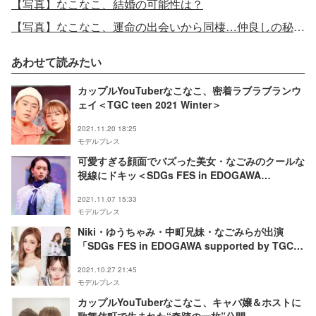
【写真】なこなこ、結婚の可能性は？
【写真】なこなこ、運命の出会いから同棲…仲良しの秘訣は“夜のルーティン”
あわせて読みたい
カップルYouTuberなこなこ、密着ラブラブランウ
ェイ＜TGC teen 2021 Winter＞
2021.11.20 18:25
モデルプレス
可愛すぎる顔面でバズった美女・なごみのクールな
視線にドキッ＜SDGs FES in EDOGAWA
supported by TGC＞
2021.11.07 15:33
モデルプレス
Niki・ゆうちゃみ・中町兄妹・なごみらが出演
「SDGs FES in EDOGAWA supported by TGC」
オンライン開催決定
2021.10.27 21:45
モデルプレス
カップルYouTuberなこなこ、キャバ嬢＆ホストに