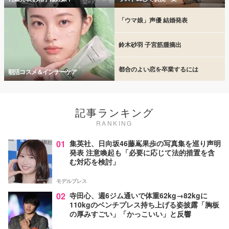
「ウマ娘」声優 結婚発表
鈴木砂羽 子宮筋腫摘出
都合のよい恋を卒業するには
朝活コスメ＆インナーケア
記事ランキング
RANKING
01
集英社、日向坂46藤嶌果歩の写真集を巡り声明
発表 注意喚起も「必要に応じて法的措置を含
む対応を検討」
モデルプレス
02
寺田心、週6ジム通いで体重62kg→82kgに
110kgのベンチプレス持ち上げる姿披露「胸板
の厚みすごい」「かっこいい」と反響