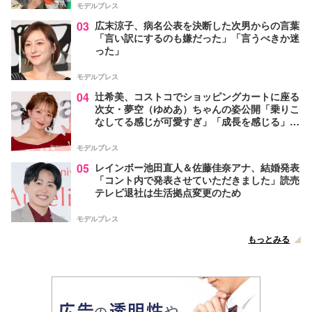
モデルプレス
03
広末涼子、病名公表を決断した次男からの言葉
「言い訳にするのも嫌だった」「言うべきか迷
った」
モデルプレス
04
辻希美、コストコでショッピングカートに座る
次女・夢空（ゆめあ）ちゃんの姿公開「乗りこ
なしてる感じが可愛すぎ」「成長を感じる」の
声
モデルプレス
05
レインボー池田直人＆佐藤佳奈アナ、結婚発表
「コント内で発表させていただきました」読売
テレビ退社は生活拠点変更のため
モデルプレス
もっとみる