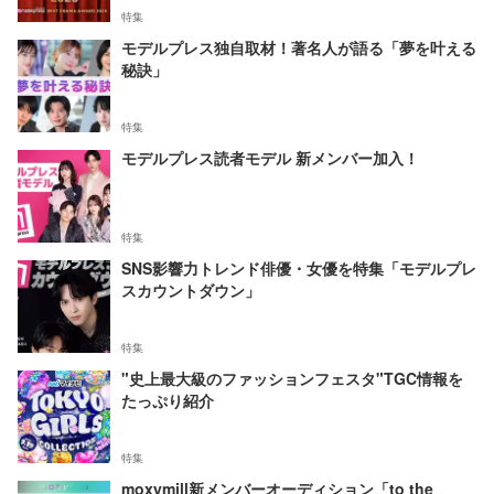
特集
モデルプレス独自取材！著名人が語る「夢を叶える
秘訣」
特集
モデルプレス読者モデル 新メンバー加入！
特集
SNS影響力トレンド俳優・女優を特集「モデルプレ
スカウントダウン」
特集
"史上最大級のファッションフェスタ"TGC情報を
たっぷり紹介
特集
moxymill新メンバーオーディション「to the