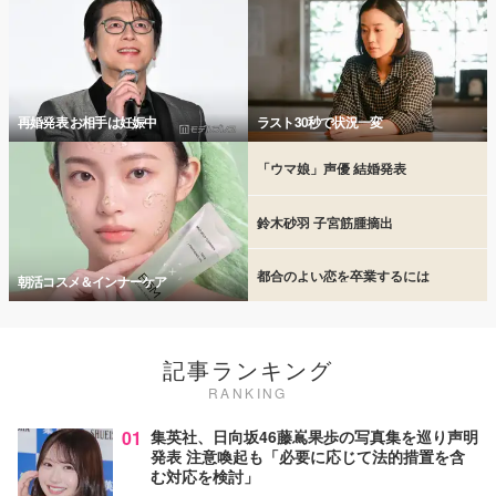
再婚発表 お相手は妊娠中
ラスト30秒で状況一変
「ウマ娘」声優 結婚発表
鈴木砂羽 子宮筋腫摘出
都合のよい恋を卒業するには
朝活コスメ＆インナーケア
記事ランキング
RANKING
01
集英社、日向坂46藤嶌果歩の写真集を巡り声明
発表 注意喚起も「必要に応じて法的措置を含
む対応を検討」