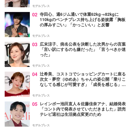
モデルプレス
02
寺田心、週6ジム通いで体重62kg→82kgに
110kgのベンチプレス持ち上げる姿披露「胸板
の厚みすごい」「かっこいい」と反響
モデルプレス
03
広末涼子、病名公表を決断した次男からの言葉
「言い訳にするのも嫌だった」「言うべきか迷
った」
モデルプレス
04
辻希美、コストコでショッピングカートに座る
次女・夢空（ゆめあ）ちゃんの姿公開「乗りこ
なしてる感じが可愛すぎ」「成長を感じる」の
声
モデルプレス
05
レインボー池田直人＆佐藤佳奈アナ、結婚発表
「コント内で発表させていただきました」読売
テレビ退社は生活拠点変更のため
モデルプレス