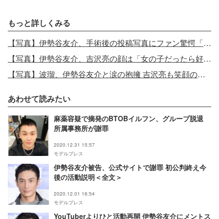
もっと詳しくみる
【写真】伊勢谷友介、手術後の投稿写真にファン驚愕「こんなのが体に入っていたなんて…」「考えただけで痛い」
【写真】伊勢谷友介、吉沢亮の顔は「女の子だったら好き」と告白
【写真】波瑠、伊勢谷友介と涙の抱擁 吉沢亮も笑顔の「サバイバル・ウェディング」クランクアップ
あわせて読みたい
麻薬容疑で摘発のBTOBイルフン、グループ脱退
所属事務所が謝罪
2020.12.31 15:57
モデルプレス
伊勢谷友介被告、公式サイトで謝罪 初公判終え今
後の活動説明＜全文＞
2020.12.01 16:54
モデルプレス
YouTuberよりひと活動再開 伊勢谷友介にメントス