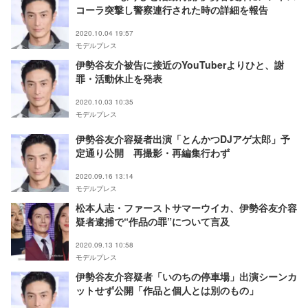
コーラ突撃し警察連行された時の詳細を報告
2020.10.04 19:57
モデルプレス
伊勢谷友介被告に接近のYouTuberよりひと、謝
罪・活動休止を発表
2020.10.03 10:35
モデルプレス
伊勢谷友介容疑者出演「とんかつDJアゲ太郎」予
定通り公開 再撮影・再編集行わず
2020.09.16 13:14
モデルプレス
松本人志・ファーストサマーウイカ、伊勢谷友介容
疑者逮捕で“作品の罪”について言及
2020.09.13 10:58
モデルプレス
伊勢谷友介容疑者「いのちの停車場」出演シーンカ
ットせず公開「作品と個人とは別のもの」