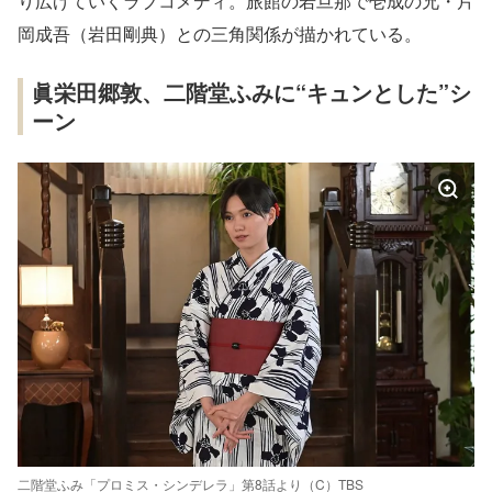
り広げていくラブコメディ。旅館の若旦那で壱成の兄・片
岡成吾（岩田剛典）との三角関係が描かれている。
眞栄田郷敦、二階堂ふみに“キュンとした”シ
ーン
二階堂ふみ「プロミス・シンデレラ」第8話より（C）TBS