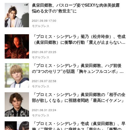
眞栄田郷敦、バスローブ姿でSEXYな肉体美披露
悩める女子の“救世主”に
2021.09.09 17:00
モデルプレス
「プロミス・シンデレラ」菊乃（松井玲奈）、壱成
（眞栄田郷敦）に衝撃の行動「震えが止まらない」
「どうなっちゃうの？」
2021.09.07 23:25
モデルプレス
「プロミス・シンデレラ」眞栄田郷敦、ハグ前後
の“3つのセリフ”が話題「胸キュンフルコンボ」
「過去イチの破壊力」
2021.09.07 22:58
モデルプレス
「プロミス・シンデレラ」眞栄田郷敦の「相手の全
部が欲しくなる」に視聴者悶絶「最高にイケメン」
2021.08.31 23:24
モデルプレス
「プロミス・シンデレラ」壱成（眞栄田郷敦）、早
梅（二階堂ふみ）に突然キス「声出た」「衝撃の展