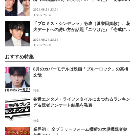
開」
2021.08.31 23:04
モデルプレス
「プロミス・シンデレラ」壱成（眞栄田郷敦）、花
火デートへの誘い方が話題「ニヤけた」「壱成にし
か出来ない」
2021.08.24 23:51
モデルプレス
おすすめ特集
8月のカバーモデルは映画「ブルーロック」の高橋
文哉
特集
各種エンタメ・ライフスタイルにまつわるランキン
グ＆読者アンケート結果を発表
特集
業界初！ 全プラットフォーム横断の大規模読者参