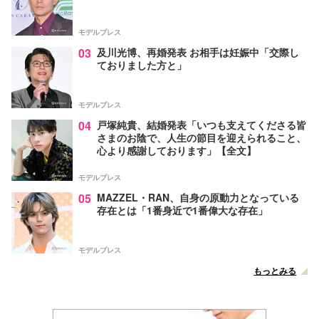
モデルプレス
03
及川光博、再婚発表 お相手は妊娠中「交際し
ておりました方と」
モデルプレス
04
戸塚純貴、結婚発表「いつも支えてくださる皆
さまのお陰で、人生の節目を迎えられること、
心より感謝しております」【全文】
モデルプレス
05
MAZZEL・RAN、自身の原動力となっている
存在とは「1番身近で1番偉大な存在」
モデルプレス
もっとみる