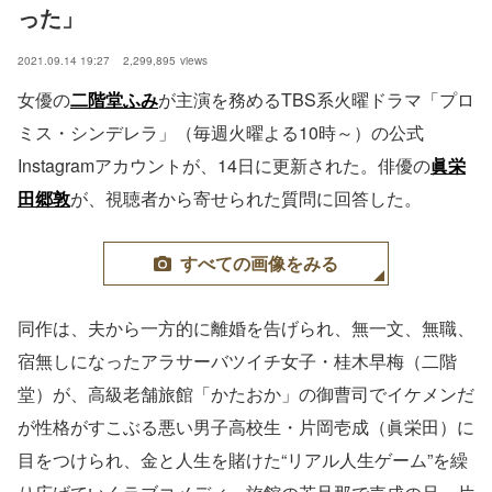
った」
2021.09.14 19:27
2,299,895
views
女優の
二階堂ふみ
が主演を務めるTBS系火曜ドラマ「プロ
ミス・シンデレラ」（毎週火曜よる10時～）の公式
Instagramアカウントが、14日に更新された。俳優の
眞栄
田郷敦
が、視聴者から寄せられた質問に回答した。
すべての画像をみる
同作は、夫から一方的に離婚を告げられ、無一文、無職、
宿無しになったアラサーバツイチ女子・桂木早梅（二階
堂）が、高級老舗旅館「かたおか」の御曹司でイケメンだ
が性格がすこぶる悪い男子高校生・片岡壱成（眞栄田）に
目をつけられ、金と人生を賭けた“リアル人生ゲーム”を繰