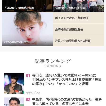
「VIVANT」違和感が話題
“超特急・8号車の日”登録
ボイメンが改名・契約終了
山崎怜奈が妊娠生報告
片思い中は逆効果なNG行動
バブみfaceの作り方
記事ランキング
RANKING
01
寺田心、週6ジム通いで体重62kg→82kgに
110kgのベンチプレス持ち上げる姿披露「胸板
の厚みすごい」「かっこいい」と反響
モデルプレス
02
中島歩、“明治時代の文豪”の玄孫だった「教科
書にも載っている」名前も先祖に由来