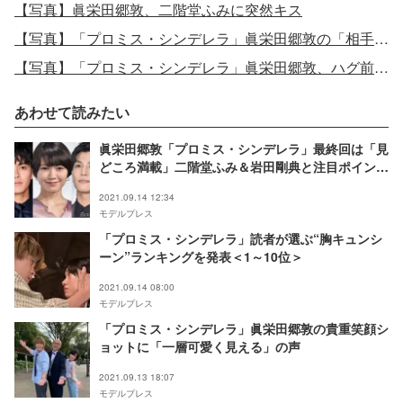
【写真】眞栄田郷敦、二階堂ふみに突然キス
【写真】「プロミス・シンデレラ」眞栄田郷敦の「相手の全部が欲しくなる」に視聴者悶絶
【写真】「プロミス・シンデレラ」眞栄田郷敦、ハグ前後の“3つのセリフ”が話題「胸キュンフルコンボ」
あわせて読みたい
眞栄田郷敦「プロミス・シンデレラ」最終回は「見
どころ満載」二階堂ふみ＆岩田剛典と注目ポイント
語る
2021.09.14 12:34
モデルプレス
「プロミス・シンデレラ」読者が選ぶ“胸キュンシ
ーン”ランキングを発表＜1～10位＞
2021.09.14 08:00
モデルプレス
「プロミス・シンデレラ」眞栄田郷敦の貴重笑顔シ
ョットに「一層可愛く見える」の声
2021.09.13 18:07
モデルプレス