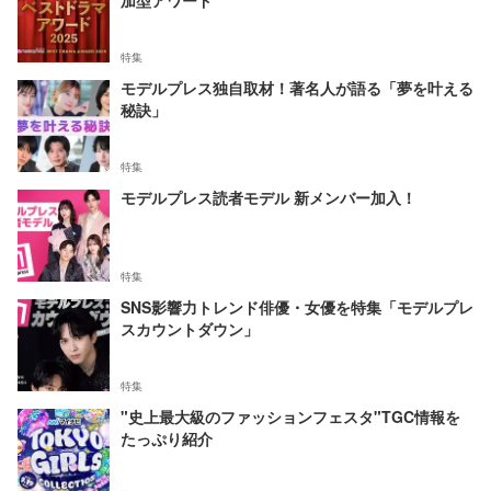
加型アワード
特集
モデルプレス独自取材！著名人が語る「夢を叶える
秘訣」
特集
モデルプレス読者モデル 新メンバー加入！
特集
SNS影響力トレンド俳優・女優を特集「モデルプレ
スカウントダウン」
特集
"史上最大級のファッションフェスタ"TGC情報を
たっぷり紹介