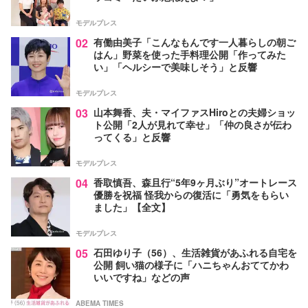
モデルプレス
02
有働由美子「こんなもんです一人暮らしの朝ご
はん」野菜を使った手料理公開「作ってみた
い」「ヘルシーで美味しそう」と反響
モデルプレス
03
山本舞香、夫・マイファスHiroとの夫婦ショッ
ト公開「2人が見れて幸せ」「仲の良さが伝わ
ってくる」と反響
モデルプレス
04
香取慎吾、森且行“5年9ヶ月ぶり”オートレース
優勝を祝福 怪我からの復活に「勇気をもらい
ました」【全文】
モデルプレス
05
石田ゆり子（56）、生活雑貨があふれる自宅を
公開 飼い猫の様子に「ハニちゃんおててかわ
いいですね」などの声
ABEMA TIMES