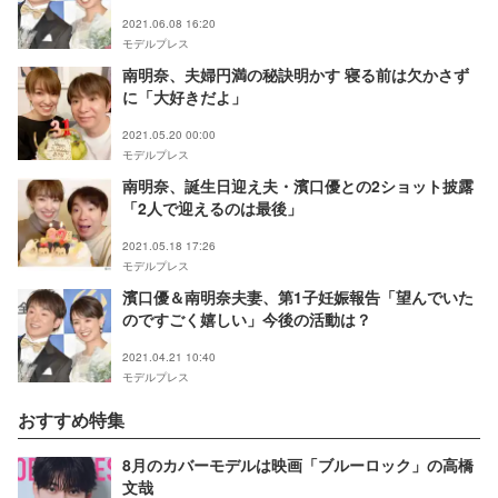
2021.06.08 16:20
モデルプレス
南明奈、夫婦円満の秘訣明かす 寝る前は欠かさず
に「大好きだよ」
2021.05.20 00:00
モデルプレス
南明奈、誕生日迎え夫・濱口優との2ショット披露
「2人で迎えるのは最後」
2021.05.18 17:26
モデルプレス
濱口優＆南明奈夫妻、第1子妊娠報告「望んでいた
のですごく嬉しい」今後の活動は？
2021.04.21 10:40
モデルプレス
おすすめ特集
8月のカバーモデルは映画「ブルーロック」の高橋
文哉