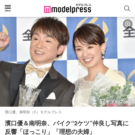
濱口優、南明奈（C）モデルプレス
濱口優＆南明奈、バイク“2ケツ”仲良し写真に
反響「ほっこり」「理想の夫婦」