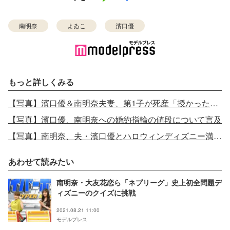
南明奈
よゐこ
濱口優
もっと詳しくみる
【写真】濱口優＆南明奈夫妻、第1子が死産「授かった命は、空へと戻りました」
【写真】濱口優、南明奈への婚約指輪の値段について言及
【写真】南明奈、夫・濱口優とハロウィンディズニー満喫 仲良し2ショット公開
あわせて読みたい
南明奈・大友花恋ら「ネプリーグ」史上初全問題デ
ィズニーのクイズに挑戦
2021.08.21 11:00
モデルプレス