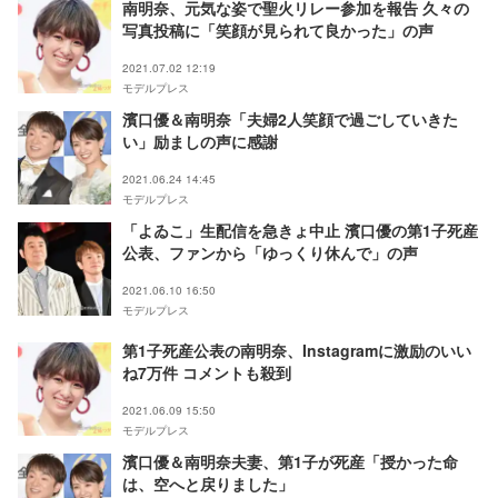
南明奈、元気な姿で聖火リレー参加を報告 久々の
写真投稿に「笑顔が見られて良かった」の声
2021.07.02 12:19
モデルプレス
濱口優＆南明奈「夫婦2人笑顔で過ごしていきた
い」励ましの声に感謝
2021.06.24 14:45
モデルプレス
「よゐこ」生配信を急きょ中止 濱口優の第1子死産
公表、ファンから「ゆっくり休んで」の声
2021.06.10 16:50
モデルプレス
第1子死産公表の南明奈、Instagramに激励のいい
ね7万件 コメントも殺到
2021.06.09 15:50
モデルプレス
濱口優＆南明奈夫妻、第1子が死産「授かった命
は、空へと戻りました」