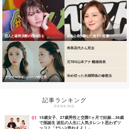
恋人と破局 決断の理由語る
病名公表決断した息子の言葉
寿美花代さん死去
元TBS山本アナ 離婚発表
冷め切った夫婦関係の修復法
グラマーツインハーフ作り方
記事ランキング
RANKING
01
15歳女子、27歳男性と交際1ヶ月で妊娠…36歳
で孫誕生 波乱の人生に人気タレント思わずツ
ッコミ「だいぶ危ねえよ！」