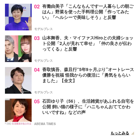
02
有働由美子「こんなもんです一人暮らしの朝ご
はん」野菜を使った手料理公開「作ってみた
い」「ヘルシーで美味しそう」と反響
モデルプレス
03
山本舞香、夫・マイファスHiroとの夫婦ショッ
ト公開「2人が見れて幸せ」「仲の良さが伝わ
ってくる」と反響
モデルプレス
04
香取慎吾、森且行“5年9ヶ月ぶり”オートレース
優勝を祝福 怪我からの復活に「勇気をもらい
ました」【全文】
モデルプレス
05
石田ゆり子（56）、生活雑貨があふれる自宅を
公開 飼い猫の様子に「ハニちゃんおててかわ
いいですね」などの声
ABEMA TIMES
もっとみる