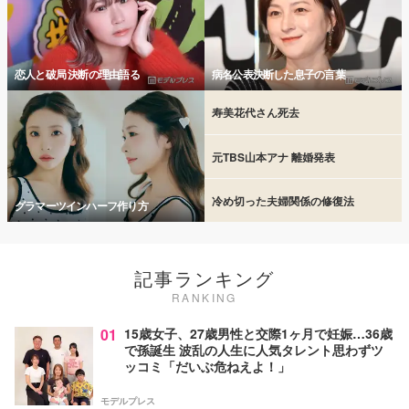
恋人と破局 決断の理由語る
病名公表決断した息子の言葉
寿美花代さん死去
元TBS山本アナ 離婚発表
冷め切った夫婦関係の修復法
グラマーツインハーフ作り方
記事ランキング
RANKING
01
15歳女子、27歳男性と交際1ヶ月で妊娠…36歳
で孫誕生 波乱の人生に人気タレント思わずツ
ッコミ「だいぶ危ねえよ！」
モデルプレス