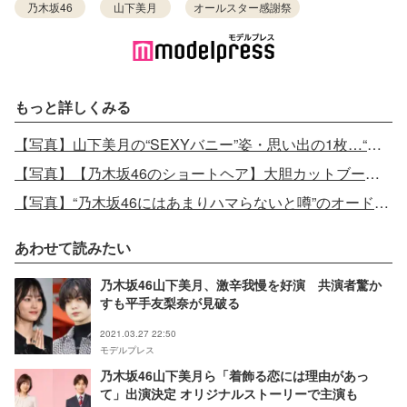
乃木坂46
山下美月
オールスター感謝祭
もっと詳しくみる
【写真】山下美月の“SEXYバニー”姿・思い出の1枚…“初センター抜擢記念”1st写真集「忘れられない人」未収録カット公開
【写真】【乃木坂46のショートヘア】大胆カットブーム到来？白石麻衣・堀未央奈・山下美月ら続々イメチェン
【写真】“乃木坂46にはあまりハマらないと噂”のオードリー・若林正恭「日向坂を裏切ることはできませんでした」山下美月に“お返し傘”
あわせて読みたい
乃木坂46山下美月、激辛我慢を好演 共演者驚か
すも平手友梨奈が見破る
2021.03.27 22:50
モデルプレス
乃木坂46山下美月ら「着飾る恋には理由があっ
て」出演決定 オリジナルストーリーで主演も