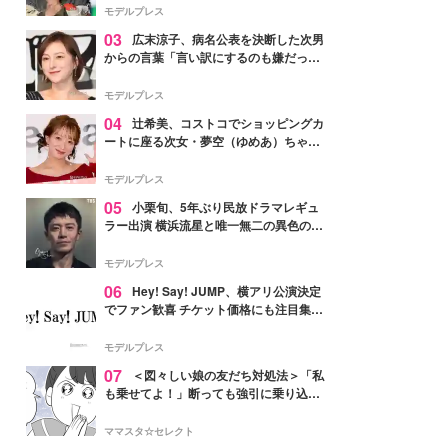
「かっこいい」と反響
モデルプレス
03
広末涼子、病名公表を決断した次男
からの言葉「言い訳にするのも嫌だっ
た」「言うべきか迷った」
モデルプレス
04
辻希美、コストコでショッピングカ
ートに座る次女・夢空（ゆめあ）ちゃん
の姿公開「乗りこなしてる感じが可愛す
ぎ」「成長を感じる」の声
モデルプレス
05
小栗旬、5年ぶり民放ドラマレギュ
ラー出演 横浜流星と唯一無二の異色のバ
ディで初共演【LOST10】
モデルプレス
06
Hey! Say! JUMP、横アリ公演決定
でファン歓喜 チケット価格にも注目集ま
る「激アツ」「平成に戻ったみたい」
モデルプレス
07
＜図々しい娘の友だち対処法＞「私
も乗せてよ！」断っても強引に乗り込ん
でくる友だち【第1話まんが】
ママスタ☆セレクト