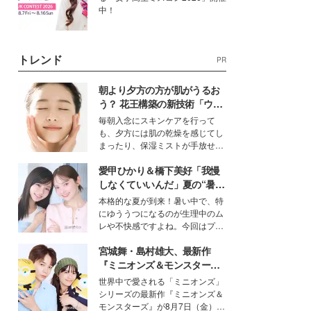
中！
トレンド
PR
朝より夕方の方が肌がうるお
う？ 花王構築の新技術「ウォ
ーターキャプチャリングスキ
毎朝入念にスキンケアを行って
ン（捕水肌）」がスキンケア
も、夕方には肌の乾燥を感じてし
の常識を変える予感
まったり、保湿ミストが手放せな
いという読者も多いのでは？そん
愛甲ひかり＆橋下美好「我慢
な美容の常識を大きく変える可能
性を秘めた、革新的な「Water
しなくていいんだ」夏の“暑さ
Capturing Skin（ウォーターキャ
対策”の新しい選択肢とは？
本格的な夏が到来！暑い中で、特
プチャリングスキン：捕水肌）」
にゆううつになるのが生理中のム
技術を、花王が構築した。
レや不快感ですよね。今回はプラ
イベートでも仲良しで旅行好きな
宮城舞・島村雄大、最新作
モデル・愛甲ひかりさんと橋下美
好さんを迎えて本音で女子会トー
『ミニオンズ＆モンスター
ク。猛暑のお出かけを快適に過ご
ズ』の魅力熱弁 ハチャメチャ
世界中で愛される「ミニオンズ」
すヒントや、2人が感動した夏の
だけじゃない“友情と絆”に感
シリーズの最新作『ミニオンズ＆
生理の新常識にも迫りました。
動
モンスターズ』が8月7日（金）に