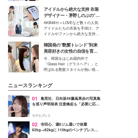
公開。モデルプレスでは、“大のミ
アイドルから絶大な支持 衣装
ニオン好き”という共通点を持つモ
デルの宮城舞と島村雄大の特別対
デザイナー・茅野しのぶの“可
談をお届け！それぞれの視点か
愛い”を作る美学＜「シチズン
AKB48や＝LOVEなど数々の人気
ら、今作ならではの魅力や予想外
クロスシー」インタビュー＞
アイドルたちの衣装を手掛け、ア
の感動をもたらす奥深いストーリ
イドルやファンから絶大な支持を
ーについて熱く語り合ってもらっ
得る、株式会社オサレカンパニー
た。
韓国発の“艶髪トレンド”到来
取締役兼クリエイティブディレク
ター・茅野しのぶ。一人ひとりの
美容好きの女性の自信を育む
個性に寄り添い、魅力を引き出す
「ヘアケア事情」って？
今、韓国をはじめ国内外で
衣装作りは、多くの女性たちに勇
「Glass Hair（グラスヘア）」と
気と自信を与え続けている。
呼ばれる艶髪スタイルが熱い視線
を集めています。メイクやファッ
ションの完成度を高めるベースと
ニュースランキング
して、“髪そのものの美しさ”に改
めて注目する人が増えている様
子。今回は、そんな憧れの艶やか
01
集英社、日向坂46藤嶌果歩の写真集
な髪を日常で叶える、美容好きの
を巡り声明発表 注意喚起も「必要に応じ
女性たちのヘアケア事情を紹介し
て法的措置を含む対応を検討」
ます。
モデルプレス
02
寺田心、週6ジム通いで体重
62kg→82kgに 110kgのベンチプレス持
ち上げる姿披露「胸板の厚みすごい」