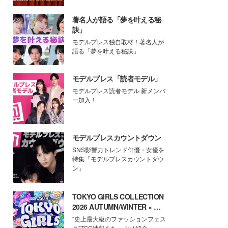
著名人が語る「夢を叶える秘
訣」
モデルプレス独自取材！著名人が
語る「夢を叶える秘訣」
モデルプレス「読者モデル」
モデルプレス読者モデル 新メンバ
ー加入！
モデルプレスカウントダウン
SNS影響力トレンド俳優・女優を
特集「モデルプレスカウントダウ
ン」
TOKYO GIRLS COLLECTION
2026 AUTUMN/WINTER × モ
デルプレス
"史上最大級のファッションフェス
タ"TGC情報をたっぷり紹介