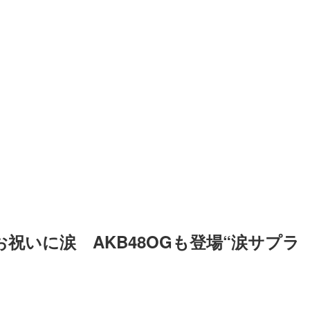
祝いに涙　AKB48OGも登場“涙サプラ