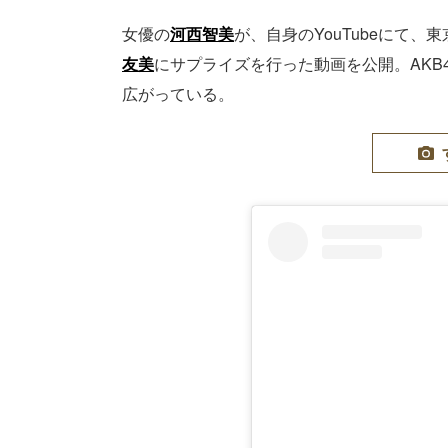
女優の
河西智美
が、自身のYouTubeにて
友美
にサプライズを行った動画を公開。AKB
広がっている。