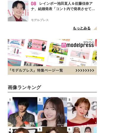
08
レインボー池田直人＆佐藤佳奈ア
ナ、結婚発表「コント内で発表させてい
ただきました」読売テレビ退社は生活拠
点変更のため
モデルプレス
もっとみる
画像ランキング
1
2
3
4
5
6