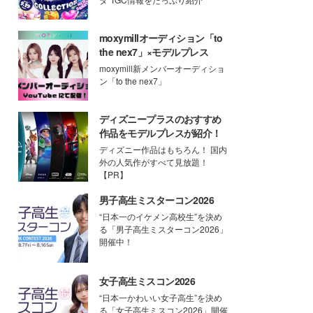
moxymillオーディション「to
the nex7」×モデルプレス
moxymill新メンバーオーディショ
ン「to the nex7」
ディズニープラスのおすすめ
作品をモデルプレスが紹介！
ディズニー作品はもちろん！ 国内
外の人気作がすべて見放題！
【PR】
男子高生ミスターコン2026
“日本一のイケメン高校生”を決め
る「男子高生ミスターコン2026」
開催中！
女子高生ミスコン2026
“日本一かわいい女子高生”を決め
る「女子高生ミスコン2026」開催