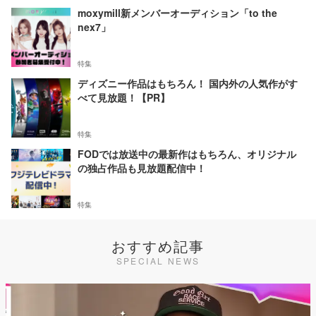
moxymill新メンバーオーディション「to the
nex7」
特集
ディズニー作品はもちろん！ 国内外の人気作がす
べて見放題！【PR】
特集
FODでは放送中の最新作はもちろん、オリジナル
の独占作品も見放題配信中！
特集
おすすめ記事
SPECIAL NEWS