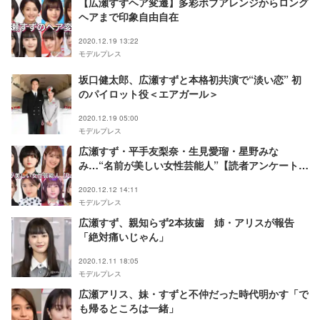
【広瀬すずヘア変遷】多彩ボブアレンジからロング
ヘアまで印象自由自在
2020.12.19 13:22
モデルプレス
坂口健太郎、広瀬すずと本格初共演で“淡い恋” 初
のパイロット役＜エアガール＞
2020.12.19 05:00
モデルプレス
広瀬すず・平手友梨奈・生見愛瑠・星野みな
み…“名前が美しい女性芸能人”【読者アンケート結
果／Part3】
2020.12.12 14:11
モデルプレス
広瀬すず、親知らず2本抜歯 姉・アリスが報告
「絶対痛いじゃん」
2020.12.11 18:05
モデルプレス
広瀬アリス、妹・すずと不仲だった時代明かす「で
も帰るところは一緒」