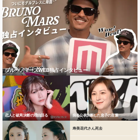
ブルーノマーズWEB独占インタビュー
恋人と破局 決断の理由語る
病名公表決断した息子の言葉
寿美花代さん死去