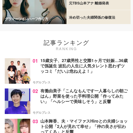
元TBS山本アナ 離婚発表
冷め切った夫婦関係の修復法
グラマーツインハーフ作り方
記事ランキング
RANKING
01
15歳女子、27歳男性と交際1ヶ月で妊娠…36歳
で孫誕生 波乱の人生に人気タレント思わずツ
ッコミ「だいぶ危ねえよ！」
モデルプレス
02
有働由美子「こんなもんです一人暮らしの朝ご
はん」野菜を使った手料理公開「作ってみた
い」「ヘルシーで美味しそう」と反響
モデルプレス
03
山本舞香、夫・マイファスHiroとの夫婦ショッ
ト公開「2人が見れて幸せ」「仲の良さが伝わ
ってくる」と反響