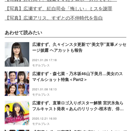
【写真】広瀬すず、紅白司会「悔しい」ミスを謝罪
【写真】広瀬アリス、すずとの不仲時代を告白
あわせて読みたい
広瀬すず、久々インスタ更新で“美文字”直筆メッセ
ージ披露 ヘアカットも報告
2021.01.26 17:18
モデルプレス
広瀬すず・森七菜・乃木坂46山下美月…美女のス
マイルショット特集＜Part2＞
2021.01.08 18:13
モデルプレス
広瀬すず、直筆ロゴ入りポスター解禁 宮沢氷魚ら
フルキャスト発表＜あんのリリック-桜木杏、俳句
はじめてみました-＞
2020.12.21 16:00
モデルプレス