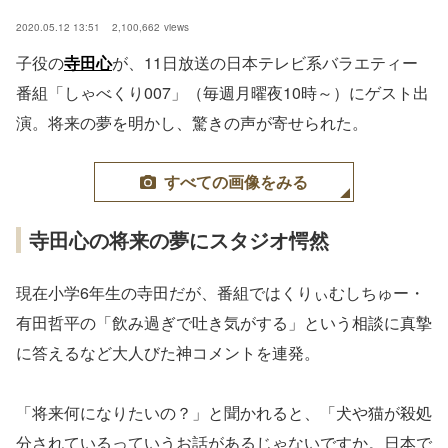
2020.05.12 13:51
2,100,662
views
子役の
寺田心
が、11日放送の日本テレビ系バラエティー
番組「しゃべくり007」（毎週月曜夜10時～）にゲスト出
演。将来の夢を明かし、驚きの声が寄せられた。
すべての画像をみる
寺田心の将来の夢にスタジオ愕然
現在小学6年生の寺田だが、番組ではくりぃむしちゅー・
有田哲平の「飲み過ぎで吐き気がする」という相談に真摯
に答えるなど大人びた神コメントを連発。
「将来何になりたいの？」と聞かれると、「犬や猫が殺処
分されているっていうお話があるじゃないですか。日本で