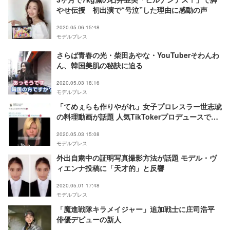
やせ伝授 初出演で“号泣”した理由に感動の声
2020.05.06 15:48
モデルプレス
さらば青春の光・柴田あやな・YouTuberそわんわ
ん、韓国美肌の秘訣に迫る
2020.05.03 18:16
モデルプレス
「てめぇらも作りやがれ」女子プロレスラー世志琥
の料理動画が話題 人気TikTokerプロデュースでフ
ォロワー爆増
2020.05.03 15:08
モデルプレス
外出自粛中の証明写真撮影方法が話題 モデル・ヴ
ィエンナ投稿に「天才的」と反響
2020.05.01 17:48
モデルプレス
「魔進戦隊キラメイジャー」追加戦士に庄司浩平
俳優デビューの新人