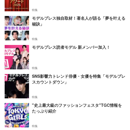
特集
モデルプレス独自取材！著名人が語る「夢を叶える
秘訣」
特集
モデルプレス読者モデル 新メンバー加入！
特集
SNS影響力トレンド俳優・女優を特集「モデルプレ
スカウントダウン」
特集
"史上最大級のファッションフェスタ"TGC情報を
たっぷり紹介
特集