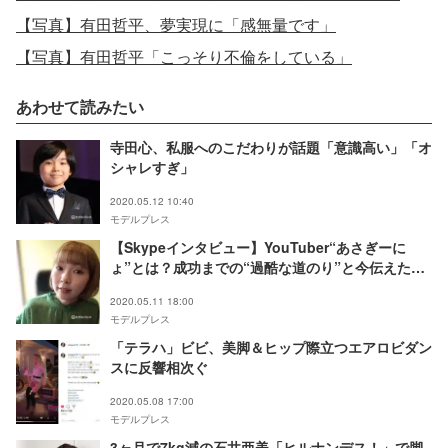
【写真】有田哲平、夢実現に「感無量です」
【写真】有田哲平「こっそり不倫をしている」
あわせて読みたい
寺田心、私服へのこだわりが話題「意識高い」「オ
シャレすぎ」
2020.05.12 10:40
モデルプレス
【Skypeインタビュー】YouTuber“あさぎーに
ょ”とは？成功までの“過酷な道のり”と今伝えたい
想い
2020.05.11 18:00
モデルプレス
「テラハ」ビビ、美脚＆ヒップ際立つエアロビダン
スに反響相次ぐ
2020.05.08 17:00
モデルプレス
3ヶ月で7kg減の石井亜美「ヒルナンデス！」で脚