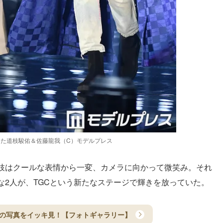
った道枝駿佑＆佐藤龍我（C）モデルプレス
枝はクールな表情から一変、カメラに向かって微笑み。それ
な2人が、TGCという新たなステージで輝きを放っていた。
出演者の写真をイッキ見！【フォトギャラリー】