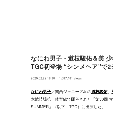
なにわ男子・道枝駿佑＆美 
TGC初登場 “シンメヘア”で2
2020.02.29 18:30
1,687,481
views
なにわ男子
／関西ジャニーズJr.の
道枝駿佑
、
木競技場第一体育館で開催された「第30回 マイナ
SUMMER」（以下：TGC）に出演した。