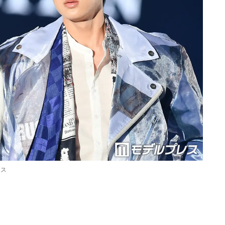
レス
Loaded
:
87.03%