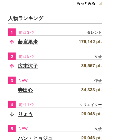
もっとみる
人物ランキング
1
前回 3 位
タレント
藤嶌果歩
176,142 pt.
2
前回 5 位
女優
広末涼子
36,557 pt.
3
NEW
俳優
寺田心
34,333 pt.
4
前回 1 位
クリエイター
りょう
26,048 pt.
5
NEW
女優
ハン・ヒョジュ
26,046 pt.