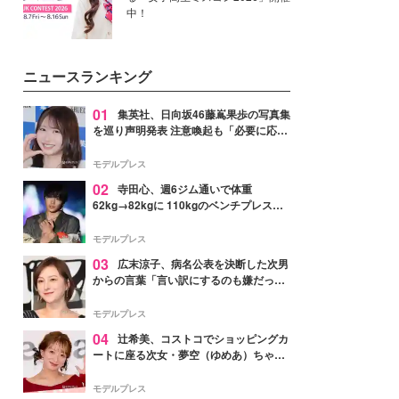
中！
ニュースランキング
01
集英社、日向坂46藤嶌果歩の写真集
を巡り声明発表 注意喚起も「必要に応じ
て法的措置を含む対応を検討」
モデルプレス
02
寺田心、週6ジム通いで体重
62kg→82kgに 110kgのベンチプレス持
ち上げる姿披露「胸板の厚みすごい」
「かっこいい」と反響
モデルプレス
03
広末涼子、病名公表を決断した次男
からの言葉「言い訳にするのも嫌だっ
た」「言うべきか迷った」
モデルプレス
04
辻希美、コストコでショッピングカ
ートに座る次女・夢空（ゆめあ）ちゃん
の姿公開「乗りこなしてる感じが可愛す
ぎ」「成長を感じる」の声
モデルプレス