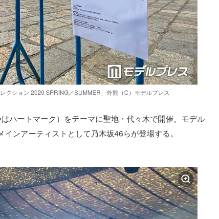
ション 2020 SPRING／SUMMER」外観（C）モデルプレス
」（※◆はハートマーク）をテーマに聖地・代々木で開催。モデル
メインアーティストとして乃木坂46らが登場する。