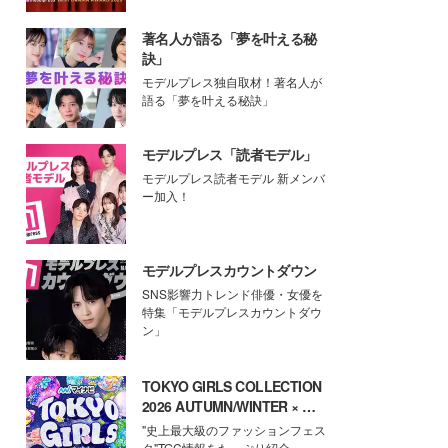
著名人が語る「夢を叶える秘
訣」
モデルプレス独自取材！著名人が
語る「夢を叶える秘訣」
モデルプレス「読者モデル」
モデルプレス読者モデル 新メンバ
ー加入！
モデルプレスカウントダウン
SNS影響力トレンド俳優・女優を
特集「モデルプレスカウントダウ
ン」
TOKYO GIRLS COLLECTION
2026 AUTUMN/WINTER × モ
デルプレス
"史上最大級のファッションフェス
タ"TGC情報をたっぷり紹介