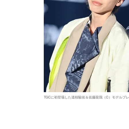
TGCに初登場した道枝駿佑＆佐藤龍我（C）モデルプ
/
Unmute