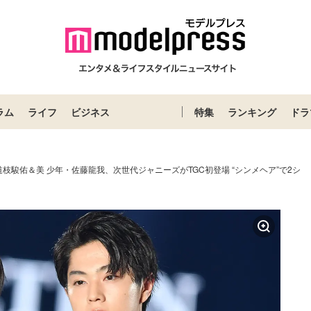
ラム
ライフ
ビジネス
特集
ランキング
ドラ
枝駿佑＆美 少年・佐藤龍我、次世代ジャニーズがTGC初登場 “シンメヘア”で2シ