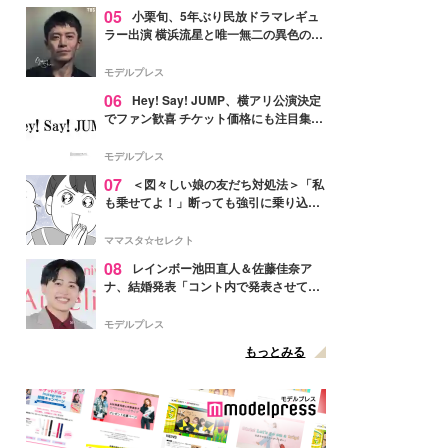
05
小栗旬、5年ぶり民放ドラマレギュ
ラー出演 横浜流星と唯一無二の異色のバ
ディで初共演【LOST10】
モデルプレス
06
Hey! Say! JUMP、横アリ公演決定
でファン歓喜 チケット価格にも注目集ま
る「激アツ」「平成に戻ったみたい」
モデルプレス
07
＜図々しい娘の友だち対処法＞「私
も乗せてよ！」断っても強引に乗り込ん
でくる友だち【第1話まんが】
ママスタ☆セレクト
08
レインボー池田直人＆佐藤佳奈ア
ナ、結婚発表「コント内で発表させてい
ただきました」読売テレビ退社は生活拠
点変更のため
モデルプレス
もっとみる