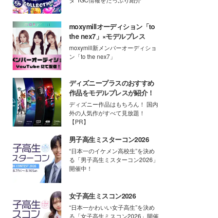
moxymillオーディション「to
the nex7」×モデルプレス
moxymill新メンバーオーディショ
ン「to the nex7」
ディズニープラスのおすすめ
作品をモデルプレスが紹介！
ディズニー作品はもちろん！ 国内
外の人気作がすべて見放題！
【PR】
男子高生ミスターコン2026
“日本一のイケメン高校生”を決め
る「男子高生ミスターコン2026」
開催中！
女子高生ミスコン2026
“日本一かわいい女子高生”を決め
る「女子高生ミスコン2026」開催