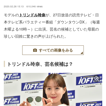
2020.02.28 15:13
610,046
views
モデルの
トリンドル玲奈
が、27日放送の読売テレビ・日
本テレビ系バラエティー番組「ダウンタウンDX」（毎週
木曜よる10時～）に出演。芸名の候補としていた母親の
珍しい旧姓に驚きの声が上げられた。
すべての画像をみる
トリンドル玲奈、芸名候補は？