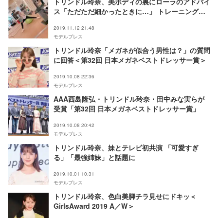
トリンドル玲奈、美ボディの裏にローラのアドバイ
ス「ただただ細かったときに…」 トレーニング姿
に反響
2019.11.12 21:48
モデルプレス
トリンドル玲奈「メガネが似合う男性は？」の質問
に回答＜第32回 日本メガネベストドレッサー賞＞
2019.10.08 22:36
モデルプレス
AAA西島隆弘・トリンドル玲奈・田中みな実らが
受賞「第32回 日本メガネベストドレッサー賞」
2019.10.08 20:42
モデルプレス
トリンドル玲奈、妹とテレビ初共演 「可愛すぎ
る」「最強姉妹」と話題に
2019.10.01 10:31
モデルプレス
トリンドル玲奈、色白美脚チラ見せにドキッ＜
GirlsAward 2019 A／W＞