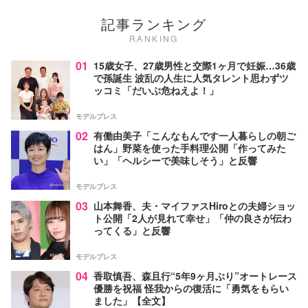
記事ランキング
RANKING
01
15歳女子、27歳男性と交際1ヶ月で妊娠…36歳
で孫誕生 波乱の人生に人気タレント思わずツ
ッコミ「だいぶ危ねえよ！」
モデルプレス
02
有働由美子「こんなもんです一人暮らしの朝ご
はん」野菜を使った手料理公開「作ってみた
い」「ヘルシーで美味しそう」と反響
モデルプレス
03
山本舞香、夫・マイファスHiroとの夫婦ショッ
ト公開「2人が見れて幸せ」「仲の良さが伝わ
ってくる」と反響
モデルプレス
04
香取慎吾、森且行“5年9ヶ月ぶり”オートレース
優勝を祝福 怪我からの復活に「勇気をもらい
ました」【全文】