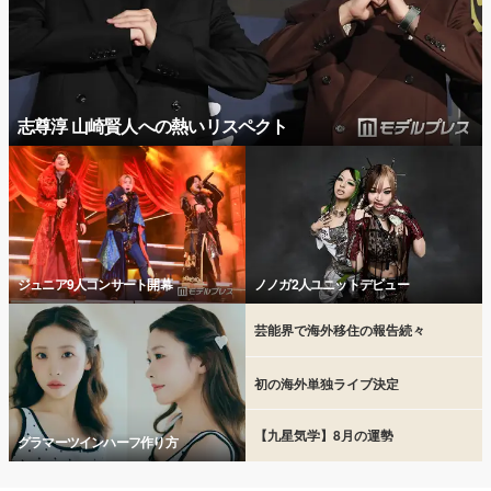
志尊淳 山崎賢人への熱いリスペクト
ジュニア9人コンサート開幕
ノノガ2人ユニットデビュー
芸能界で海外移住の報告続々
初の海外単独ライブ決定
【九星気学】8月の運勢
グラマーツインハーフ作り方