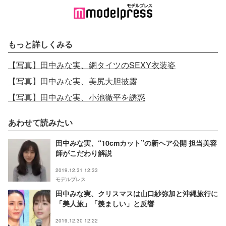
もっと詳しくみる
【写真】田中みな実、網タイツのSEXY衣装姿
【写真】田中みな実、美尻大胆披露
【写真】田中みな実、小池徹平を誘惑
あわせて読みたい
田中みな実、“10cmカット”の新ヘア公開 担当美容
師がこだわり解説
2019.12.31 12:33
モデルプレス
田中みな実、クリスマスは山口紗弥加と沖縄旅行に
「美人旅」「羨ましい」と反響
2019.12.30 12:22