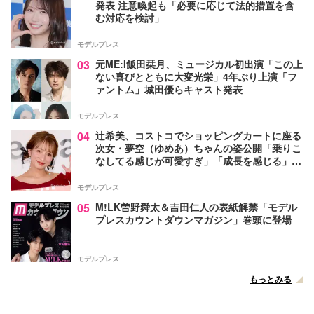
発表 注意喚起も「必要に応じて法的措置を含
む対応を検討」
モデルプレス
03
元ME:I飯田栞月、ミュージカル初出演「この上
ない喜びとともに大変光栄」4年ぶり上演「フ
ァントム」城田優らキャスト発表
モデルプレス
04
辻希美、コストコでショッピングカートに座る
次女・夢空（ゆめあ）ちゃんの姿公開「乗りこ
なしてる感じが可愛すぎ」「成長を感じる」の
声
モデルプレス
05
M!LK曽野舜太＆吉田仁人の表紙解禁「モデル
プレスカウントダウンマガジン」巻頭に登場
モデルプレス
もっとみる