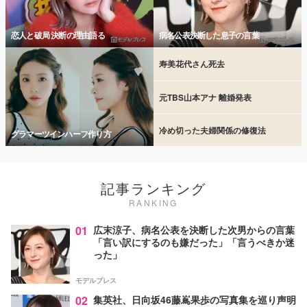
恋人と破局 決断の理由語る
病名公表決断した息子の言葉
寿美花代さん死去
元TBS山本アナ 離婚発表
冷め切った夫婦関係の修復法
グラマーツインハーフ作り方
記事ランキング
RANKING
01
広末涼子、病名公表を決断した次男からの言葉
「言い訳にするのも嫌だった」「言うべきか迷
った」
モデルプレス
02
集英社、日向坂46藤嶌果歩の写真集を巡り声明