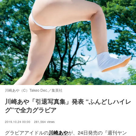
川崎あや（C）Takeo Dec.／集英社
川崎あや「引退写真集」発表 “ふんどしハイレ
グ”で全力グラビア 
2019.10.24 00:00
281,564
views
グラビアアイドルの
川崎あや
が、24日発売の『週刊ヤン