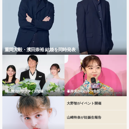
重岡大毅・濱田崇裕 結婚を同時発表
福山雅治がサプライズ登場
峯岸 夫からのキス告白
大野智がイベント開催
山崎怜奈が妊娠生報告