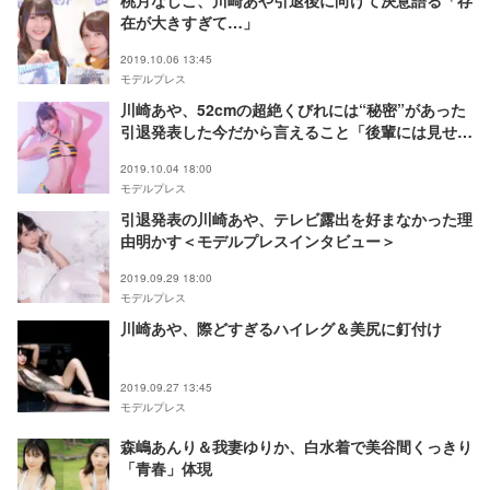
在が大きすぎて…」
2019.10.06 13:45
モデルプレス
川崎あや、52cmの超絶くびれには“秘密”があった
引退発表した今だから言えること「後輩には見せら
れなくて」＜モデルプレスインタビュー＞
2019.10.04 18:00
モデルプレス
引退発表の川崎あや、テレビ露出を好まなかった理
由明かす＜モデルプレスインタビュー＞
2019.09.29 18:00
モデルプレス
川崎あや、際どすぎるハイレグ＆美尻に釘付け
2019.09.27 13:45
モデルプレス
森嶋あんり＆我妻ゆりか、白水着で美谷間くっきり
「青春」体現