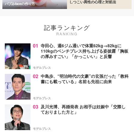
しつこい異性の心理と対処法
バブみfaceの作り方
記事ランキング
RANKING
01
寺田心、週6ジム通いで体重62kg→82kgに
110kgのベンチプレス持ち上げる姿披露「胸板
の厚みすごい」「かっこいい」と反響
モデルプレス
02
中島歩、“明治時代の文豪”の玄孫だった「教科
書にも載っている」名前も先祖に由来
モデルプレス
03
及川光博、再婚発表 お相手は妊娠中「交際し
ておりました方と」
モデルプレス