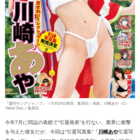
『週刊ヤングジャンプ』（10月24日発売、集英社）表紙：川崎あや（C）
Takeo Dec.／集英社
今年7月に同誌の表紙で“引退発表”を行ない、業界に衝撃
を与えた彼女だが、今回は“引退写真集”『
川崎あや
引退写