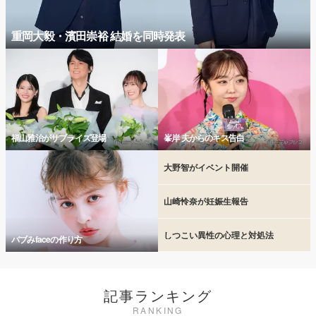
重岡大毅・濱田崇裕 結婚を同時発表
福山雅治がサプライズ登場
峯岸 夫からのキス告白
大野智がイベント開催
山崎怜奈が妊娠生報告
しつこい異性の心理と対処法
バブみfaceの作り方
記事ランキング
RANKING