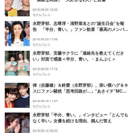
2018.09.24 15:02
モデルプレス
永野芽郁、志尊淳・清野菜名との“誕生日会”を報
告 「半分、青い。」ファン歓喜「最高のメンバ
ー」
2018.09.23 17:06
モデルプレス
永野芽郁、安藤サクラに「連絡先を教えてくださ
い」対面で感激＜半分、青い。・まんぷく＞
2018.09.20 17:16
モデルプレス
律（佐藤健）＆鈴愛（永野芽郁）、添い寝ハグ＆キ
スにファン騒然「思考回路が…」“あさイチ”MC陣
も悶絶＜半分、青い。＞
2018.09.19 11:57
モデルプレス
永野芽郁「半分、青い。」インタビュー「とんでも
なく辛い」女優を続ける理由、掴んだ答え
2018.09.12 05:00