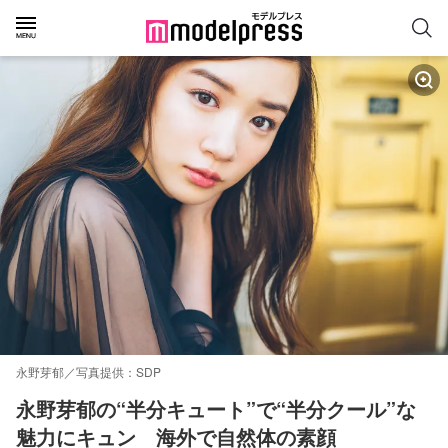
永野芽郁／写真提供：SDP
永野芽郁の“半分キュート”で“半分クール”な
魅力にキュン　海外で自然体の素顔