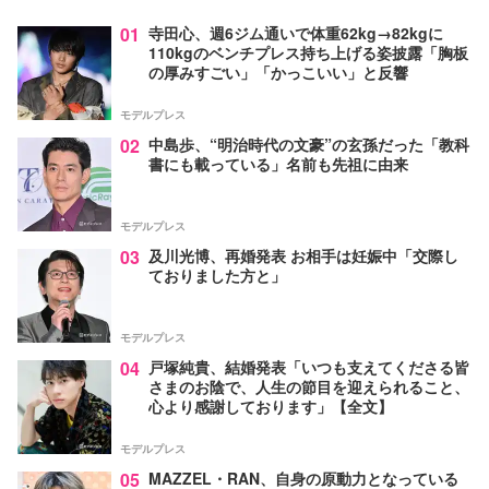
01
寺田心、週6ジム通いで体重62kg→82kgに
110kgのベンチプレス持ち上げる姿披露「胸板
の厚みすごい」「かっこいい」と反響
モデルプレス
02
中島歩、“明治時代の文豪”の玄孫だった「教科
書にも載っている」名前も先祖に由来
モデルプレス
03
及川光博、再婚発表 お相手は妊娠中「交際し
ておりました方と」
モデルプレス
04
戸塚純貴、結婚発表「いつも支えてくださる皆
さまのお陰で、人生の節目を迎えられること、
心より感謝しております」【全文】
モデルプレス
05
MAZZEL・RAN、自身の原動力となっている