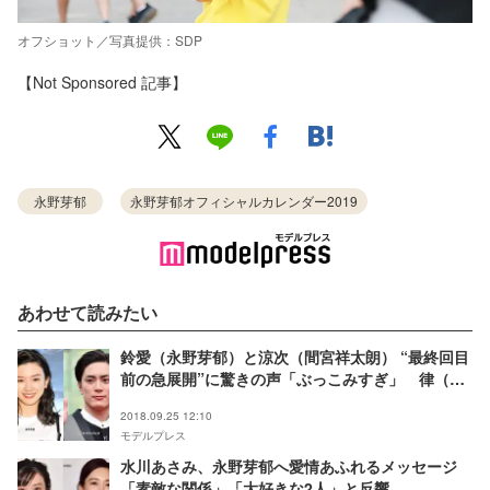
オフショット／写真提供：SDP
【Not Sponsored 記事】
永野芽郁
永野芽郁オフィシャルカレンダー2019
あわせて読みたい
鈴愛（永野芽郁）と涼次（間宮祥太朗） “最終回目
前の急展開”に驚きの声「ぶっこみすぎ」 律（佐
藤健）の発言に憶測飛び交う＜半分、青い。＞
2018.09.25 12:10
モデルプレス
水川あさみ、永野芽郁へ愛情あふれるメッセージ
「素敵な関係」「大好きな2人」と反響