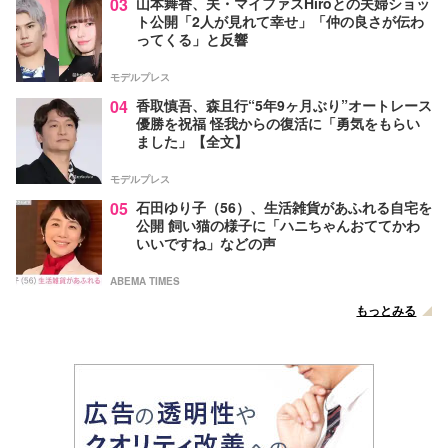
03
山本舞香、夫・マイファスHiroとの夫婦ショッ
ト公開「2人が見れて幸せ」「仲の良さが伝わ
ってくる」と反響
モデルプレス
04
香取慎吾、森且行“5年9ヶ月ぶり”オートレース
優勝を祝福 怪我からの復活に「勇気をもらい
ました」【全文】
モデルプレス
05
石田ゆり子（56）、生活雑貨があふれる自宅を
公開 飼い猫の様子に「ハニちゃんおててかわ
いいですね」などの声
ABEMA TIMES
もっとみる