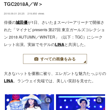
TGC2018A／W＞
2018.09.01 20:25
219,950
views
俳優の
城田優
が1日、さいたまスーパーアリーナで開催さ
れた「マイナビ presents 第27回 東京ガールズコレクショ
ン 2018 AUTUMN／WINTER」（以下：TGC）にシーク
レット出演。実妹でモデルの
LINA
と共演した。
すべての画像をみる
大きなハットを優雅に被り、エレガントな魅力たっぷりの
LINA
。ランウェイ先端では、美しい笑顔を見せた。