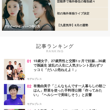
芸能界で海外移住の報告続々
初の海外単独ライブ決定
【九星気学】8月の運勢
グラマーツインハーフ作り方
記事ランキング
RANKING
01
15歳女子、27歳男性と交際1ヶ月で妊娠…36歳
で孫誕生 波乱の人生に人気タレント思わずツ
ッコミ「だいぶ危ねえよ！」
モデルプレス
02
有働由美子「こんなもんです一人暮らしの朝ご
はん」野菜を使った手料理公開「作ってみた
い」「ヘルシーで美味しそう」と反響
モデルプレス