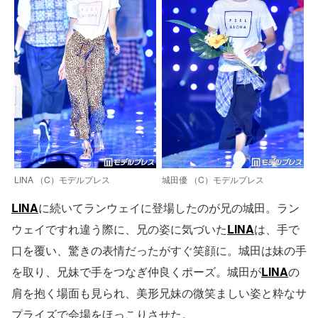
LINA （C）モデルプレス
城田優 （C）モデルプレス
LINA
に続いてランウェイに登場したのが兄の城田。ラン
ウェイですれ違う際に、兄の姿に気づいた
LINA
は、手で
口を覆い、驚きの表情だったがすぐ笑顔に。城田は妹の手
を取り、兄妹で手をつなぎ仲良くポーズ。城田が
LINA
の
肩を抱く場面も見られ、美形兄妹の微笑ましい姿と粋なサ
プライズで会場をほっこりさせた。