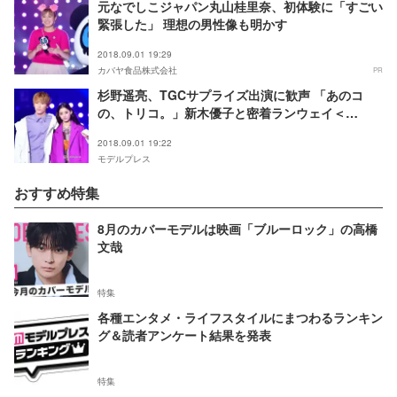
元なでしこジャパン丸山桂里奈、初体験に「すごい
緊張した」 理想の男性像も明かす
2018.09.01 19:29
カバヤ食品株式会社
PR
杉野遥亮、TGCサプライズ出演に歓声 「あのコ
の、トリコ。」新木優子と密着ランウェイ＜
TGC2018A／W＞
2018.09.01 19:22
モデルプレス
おすすめ特集
8月のカバーモデルは映画「ブルーロック」の高橋
文哉
特集
各種エンタメ・ライフスタイルにまつわるランキン
グ＆読者アンケート結果を発表
特集