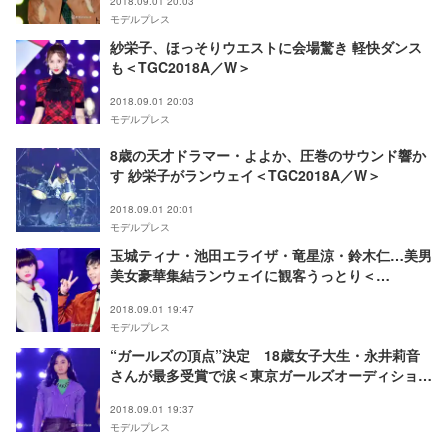
2018.09.01 20:03
モデルプレス
紗栄子、ほっそりウエストに会場驚き 軽快ダンス
も＜TGC2018A／W＞
2018.09.01 20:03
モデルプレス
8歳の天才ドラマー・よよか、圧巻のサウンド響か
す 紗栄子がランウェイ＜TGC2018A／W＞
2018.09.01 20:01
モデルプレス
玉城ティナ・池田エライザ・竜星涼・鈴木仁…美男
美女豪華集結ランウェイに観客うっとり＜
TGC2018A／W＞
2018.09.01 19:47
モデルプレス
“ガールズの頂点”決定 18歳女子大生・永井莉音
さんが最多受賞で涙＜東京ガールズオーディション
2018＞
2018.09.01 19:37
モデルプレス