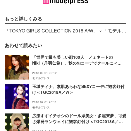
もっと詳しくみる
「TOKYO GIRLS COLLECTION 2018 A/W」 × 「モデルプレス」コラボサイト - モデルプレス
あわせて読みたい
「世界で最も美しい顔100人」ノミネートの
Niki（丹羽仁希）、秋の旬コーデでクールに＜
TGC2018A／W＞
2018.09.01 20:12
モデルプレス
玉城ティナ、素肌あらわなSEXYコーデに観客釘付
け＜TGC2018A／W＞
2018.09.01 20:11
モデルプレス
広瀬すずイチオシのドール系美女・多屋来夢、可愛
さ爆発ランウェイに観客釘付け＜TGC2018A／W
＞