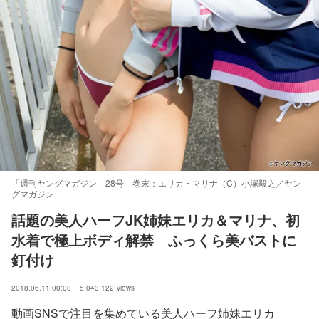
「週刊ヤングマガジン」28号 巻末：エリカ・マリナ（C）小塚毅之／ヤン
グマガジン
話題の美人ハーフJK姉妹エリカ＆マリナ、初
水着で極上ボディ解禁　ふっくら美バストに
釘付け
2018.06.11 00:00
5,043,122
views
動画SNSで注目を集めている美人ハーフ姉妹エリカ