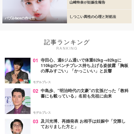
山崎怜奈が妊娠生報告
しつこい異性の心理と対処法
バブみfaceの作り方
記事ランキング
RANKING
01
寺田心、週6ジム通いで体重62kg→82kgに
110kgのベンチプレス持ち上げる姿披露「胸板
の厚みすごい」「かっこいい」と反響
モデルプレス
02
中島歩、“明治時代の文豪”の玄孫だった「教科
書にも載っている」名前も先祖に由来
モデルプレス
03
及川光博、再婚発表 お相手は妊娠中「交際し
ておりました方と」