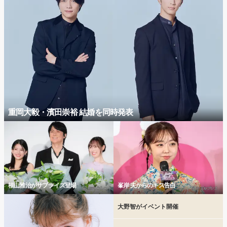
重岡大毅・濱田崇裕 結婚を同時発表
福山雅治がサプライズ登場
峯岸 夫からのキス告白
大野智がイベント開催