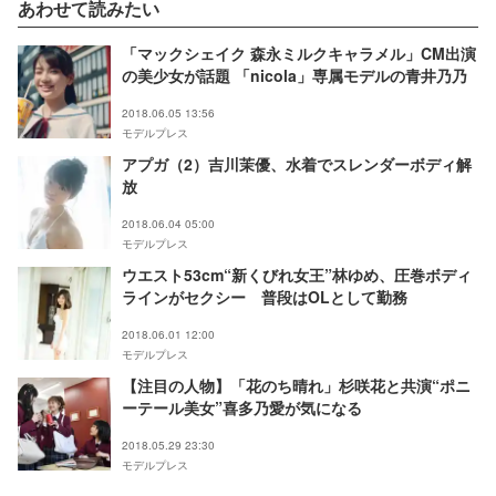
あわせて読みたい
「マックシェイク 森永ミルクキャラメル」CM出演
の美少女が話題 「nicola」専属モデルの青井乃乃
2018.06.05 13:56
モデルプレス
アプガ（2）吉川茉優、水着でスレンダーボディ解
放
2018.06.04 05:00
モデルプレス
ウエスト53cm“新くびれ女王”林ゆめ、圧巻ボディ
ラインがセクシー 普段はOLとして勤務
2018.06.01 12:00
モデルプレス
【注目の人物】「花のち晴れ」杉咲花と共演“ポニ
ーテール美女”喜多乃愛が気になる
2018.05.29 23:30
モデルプレス