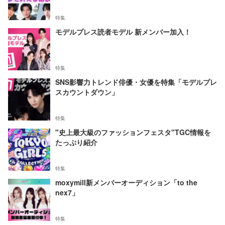
特集
モデルプレス読者モデル 新メンバー加入！
特集
SNS影響力トレンド俳優・女優を特集「モデルプレ
スカウントダウン」
特集
"史上最大級のファッションフェスタ"TGC情報を
たっぷり紹介
特集
moxymill新メンバーオーディション「to the
nex7」
特集