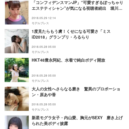
「コンフィデンスマンJP」“可愛すぎるぽっちゃり
エステティシャン”が気になる視聴者続出 堀川杏
美「頭から離れない」「野呂佳代に似てる」と話題
2018.05.29 12:14
に
モデルプレス
1度見たらもう虜！くせになる可愛さ「ミス
iD2018」グランプリ・ろるらり
2018.05.28 05:00
モデルプレス
HKT48豊永阿紀、水着で純白ボディ開放
2018.05.28 05:00
モデルプレス
大人の女性へさらなる磨き 驚異のプロポーショ
ン・原あや香
2018.05.28 05:00
モデルプレス
新星モグラ女子・内山愛、胸元がSEXY 磨き上げ
られた美ボディ披露