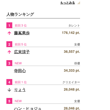
もっとみる
人物ランキング
1
前回 3 位
タレント
藤嶌果歩
176,142 pt.
2
前回 5 位
女優
広末涼子
36,557 pt.
3
NEW
俳優
寺田心
34,333 pt.
4
前回 1 位
クリエイター
りょう
26,048 pt.
5
NEW
女優
ハン・ヒョジュ
26,046 pt.