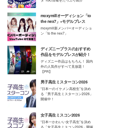
moxymillオーディション「to
the nex7」×モデルプレス
moxymill新メンバーオーディショ
ン「to the nex7」
ディズニープラスのおすすめ
作品をモデルプレスが紹介！
ディズニー作品はもちろん！ 国内
外の人気作がすべて見放題！
【PR】
男子高生ミスターコン2026
“日本一のイケメン高校生”を決め
る「男子高生ミスターコン2026」
開催中！
女子高生ミスコン2026
“日本一かわいい女子高生”を決め
る「女子高生ミスコン2026」開催