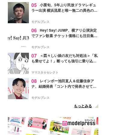
05
小栗旬、5年ぶり民放ドラマレギュ
ラー出演 横浜流星と唯一無二の異色のバ
ディで初共演【LOST10】
モデルプレス
06
Hey! Say! JUMP、横アリ公演決定
でファン歓喜 チケット価格にも注目集ま
る「激アツ」「平成に戻ったみたい」
モデルプレス
07
＜図々しい娘の友だち対処法＞「私
も乗せてよ！」断っても強引に乗り込ん
でくる友だち【第1話まんが】
ママスタ☆セレクト
08
レインボー池田直人＆佐藤佳奈ア
ナ、結婚発表「コント内で発表させてい
ただきました」読売テレビ退社は生活拠
点変更のため
モデルプレス
もっとみる