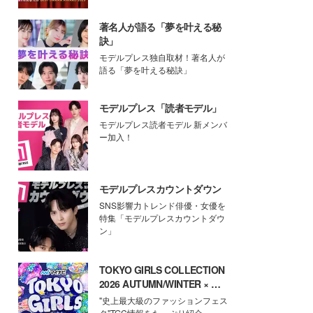
著名人が語る「夢を叶える秘
訣」
モデルプレス独自取材！著名人が
語る「夢を叶える秘訣」
モデルプレス「読者モデル」
モデルプレス読者モデル 新メンバ
ー加入！
モデルプレスカウントダウン
SNS影響力トレンド俳優・女優を
特集「モデルプレスカウントダウ
ン」
TOKYO GIRLS COLLECTION
2026 AUTUMN/WINTER × モ
デルプレス
"史上最大級のファッションフェス
タ"TGC情報をたっぷり紹介