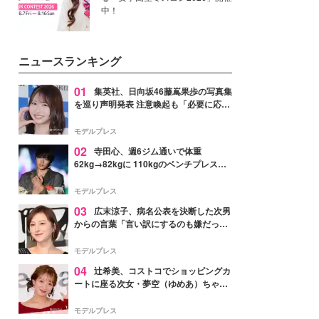
中！
ニュースランキング
01
集英社、日向坂46藤嶌果歩の写真集
を巡り声明発表 注意喚起も「必要に応じ
て法的措置を含む対応を検討」
モデルプレス
02
寺田心、週6ジム通いで体重
62kg→82kgに 110kgのベンチプレス持
ち上げる姿披露「胸板の厚みすごい」
「かっこいい」と反響
モデルプレス
03
広末涼子、病名公表を決断した次男
からの言葉「言い訳にするのも嫌だっ
た」「言うべきか迷った」
モデルプレス
04
辻希美、コストコでショッピングカ
ートに座る次女・夢空（ゆめあ）ちゃん
の姿公開「乗りこなしてる感じが可愛す
ぎ」「成長を感じる」の声
モデルプレス