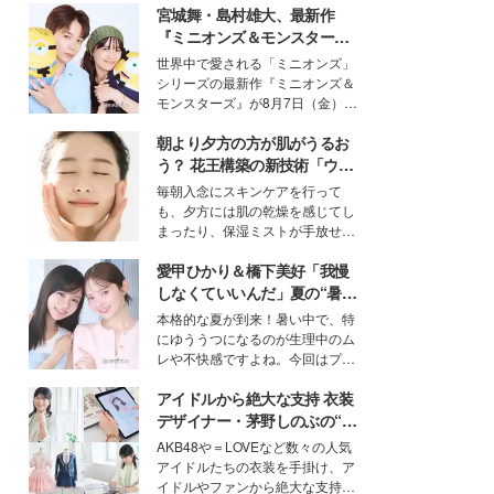
宮城舞・島村雄大、最新作
『ミニオンズ＆モンスター
ズ』の魅力熱弁 ハチャメチャ
世界中で愛される「ミニオンズ」
だけじゃない“友情と絆”に感
シリーズの最新作『ミニオンズ＆
動
モンスターズ』が8月7日（金）に
公開。モデルプレスでは、“大のミ
朝より夕方の方が肌がうるお
ニオン好き”という共通点を持つモ
デルの宮城舞と島村雄大の特別対
う？ 花王構築の新技術「ウォ
談をお届け！それぞれの視点か
ーターキャプチャリングスキ
毎朝入念にスキンケアを行って
ら、今作ならではの魅力や予想外
ン（捕水肌）」がスキンケア
も、夕方には肌の乾燥を感じてし
の感動をもたらす奥深いストーリ
の常識を変える予感
まったり、保湿ミストが手放せな
ーについて熱く語り合ってもらっ
いという読者も多いのでは？そん
た。
愛甲ひかり＆橋下美好「我慢
な美容の常識を大きく変える可能
性を秘めた、革新的な「Water
しなくていいんだ」夏の“暑さ
Capturing Skin（ウォーターキャ
対策”の新しい選択肢とは？
本格的な夏が到来！暑い中で、特
プチャリングスキン：捕水肌）」
にゆううつになるのが生理中のム
技術を、花王が構築した。
レや不快感ですよね。今回はプラ
イベートでも仲良しで旅行好きな
アイドルから絶大な支持 衣装
モデル・愛甲ひかりさんと橋下美
好さんを迎えて本音で女子会トー
デザイナー・茅野しのぶの“可
ク。猛暑のお出かけを快適に過ご
愛い”を作る美学＜「シチズン
AKB48や＝LOVEなど数々の人気
すヒントや、2人が感動した夏の
クロスシー」インタビュー＞
アイドルたちの衣装を手掛け、ア
生理の新常識にも迫りました。
イドルやファンから絶大な支持を