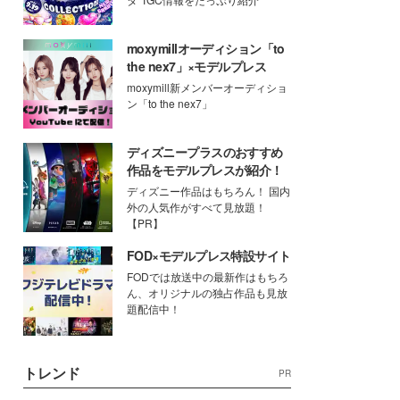
moxymillオーディション「to
the nex7」×モデルプレス
moxymill新メンバーオーディショ
ン「to the nex7」
ディズニープラスのおすすめ
作品をモデルプレスが紹介！
ディズニー作品はもちろん！ 国内
外の人気作がすべて見放題！
【PR】
FOD×モデルプレス特設サイト
FODでは放送中の最新作はもちろ
ん、オリジナルの独占作品も見放
題配信中！
トレンド
PR