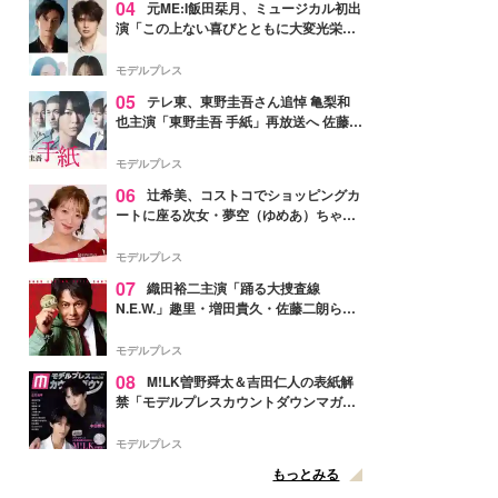
04
元ME:I飯田栞月、ミュージカル初出
演「この上ない喜びとともに大変光栄」
4年ぶり上演「ファントム」城田優らキ
ャスト発表
モデルプレス
05
テレ東、東野圭吾さん追悼 亀梨和
也主演「東野圭吾 手紙」再放送へ 佐藤隆
太・本田翼・中村倫也ら出演
モデルプレス
06
辻希美、コストコでショッピングカ
ートに座る次女・夢空（ゆめあ）ちゃん
の姿公開「乗りこなしてる感じが可愛す
ぎ」「成長を感じる」の声
モデルプレス
07
織田裕二主演「踊る大捜査線
N.E.W.」趣里・増田貴久・佐藤二朗ら新
メンバー紹介映像解禁 各キャラクター象
徴する“謎のキーワード”も
モデルプレス
08
M!LK曽野舜太＆吉田仁人の表紙解
禁「モデルプレスカウントダウンマガジ
ン」巻頭に登場
モデルプレス
もっとみる