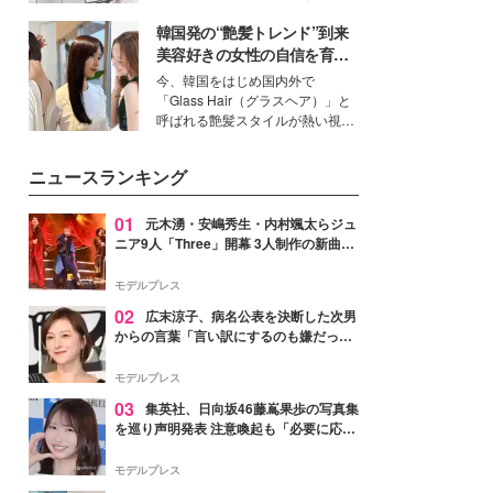
得る、株式会社オサレカンパニー
韓国発の“艶髪トレンド”到来
取締役兼クリエイティブディレク
ター・茅野しのぶ。一人ひとりの
美容好きの女性の自信を育む
個性に寄り添い、魅力を引き出す
「ヘアケア事情」って？
今、韓国をはじめ国内外で
衣装作りは、多くの女性たちに勇
「Glass Hair（グラスヘア）」と
気と自信を与え続けている。
呼ばれる艶髪スタイルが熱い視線
を集めています。メイクやファッ
ションの完成度を高めるベースと
ニュースランキング
して、“髪そのものの美しさ”に改
めて注目する人が増えている様
子。今回は、そんな憧れの艶やか
01
元木湧・安嶋秀生・内村颯太らジュ
な髪を日常で叶える、美容好きの
ニア9人「Three」開幕 3人制作の新曲＆
女性たちのヘアケア事情を紹介し
手描きセットに込めた想い「もっと前に
ます。
進んで夢を掴みたい」【ゲネプロレポ】
モデルプレス
02
広末涼子、病名公表を決断した次男
からの言葉「言い訳にするのも嫌だっ
た」「言うべきか迷った」
モデルプレス
03
集英社、日向坂46藤嶌果歩の写真集
を巡り声明発表 注意喚起も「必要に応じ
て法的措置を含む対応を検討」
モデルプレス