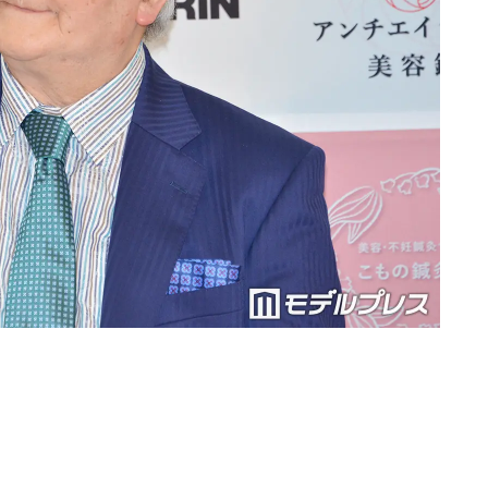
Loaded
:
87.03%