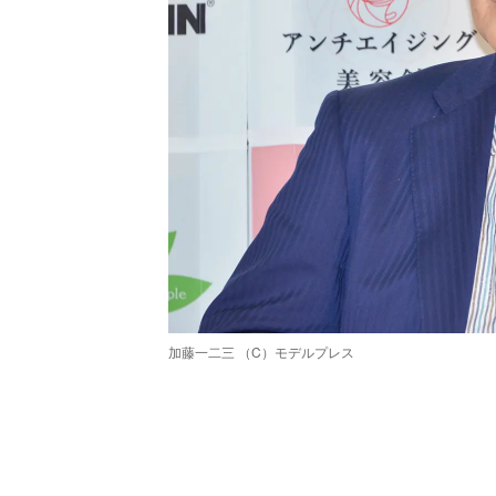
加藤一二三 （C）モデルプレス
/
Unmute