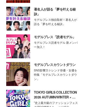
著名人が語る「夢を叶える秘
訣」
モデルプレス独自取材！著名人が
語る「夢を叶える秘訣」
モデルプレス「読者モデル」
モデルプレス読者モデル 新メンバ
ー加入！
モデルプレスカウントダウン
SNS影響力トレンド俳優・女優を
特集「モデルプレスカウントダウ
ン」
TOKYO GIRLS COLLECTION
2026 AUTUMN/WINTER × モ
デルプレス
"史上最大級のファッションフェス
タ"TGC情報をたっぷり紹介