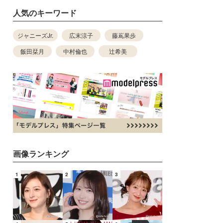
人気のキーワード
ジャニーズJr.
広末涼子
藤嶌果歩
飯田栞月
中村倫也
辻希美
画像ランキング
1
2
3