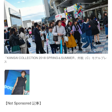
「KANSAI COLLECTION 2018 SPRING＆SUMMER」外観（C）モデルプレ
ス
【Not Sponsored 記事】