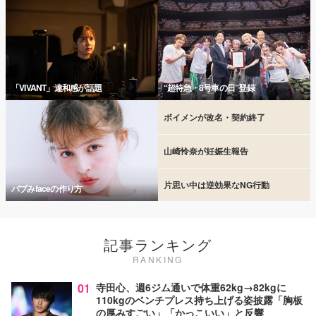
「VIVANT」違和感が話題
“超特急・8号車の日”登録
ボイメンが改名・契約終了
山崎怜奈が妊娠生報告
片思い中は逆効果なNG行動
バブみfaceの作り方
記事ランキング
RANKING
01
寺田心、週6ジム通いで体重62kg→82kgに
110kgのベンチプレス持ち上げる姿披露「胸板
の厚みすごい」「かっこいい」と反響