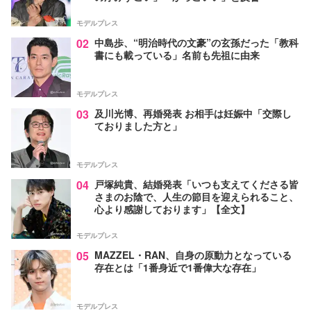
モデルプレス
02
中島歩、“明治時代の文豪”の玄孫だった「教科
書にも載っている」名前も先祖に由来
モデルプレス
03
及川光博、再婚発表 お相手は妊娠中「交際し
ておりました方と」
モデルプレス
04
戸塚純貴、結婚発表「いつも支えてくださる皆
さまのお陰で、人生の節目を迎えられること、
心より感謝しております」【全文】
モデルプレス
05
MAZZEL・RAN、自身の原動力となっている
存在とは「1番身近で1番偉大な存在」
モデルプレス