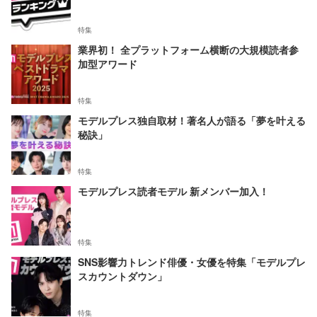
特集
業界初！ 全プラットフォーム横断の大規模読者参
加型アワード
特集
モデルプレス独自取材！著名人が語る「夢を叶える
秘訣」
特集
モデルプレス読者モデル 新メンバー加入！
特集
SNS影響力トレンド俳優・女優を特集「モデルプレ
スカウントダウン」
特集