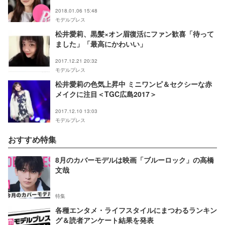
2018.01.06 15:48
モデルプレス
松井愛莉、黒髪×オン眉復活にファン歓喜「待って
ました」「最高にかわいい」
2017.12.21 20:32
モデルプレス
松井愛莉の色気上昇中 ミニワンピ＆セクシーな赤
メイクに注目＜TGC広島2017＞
2017.12.10 13:03
モデルプレス
おすすめ特集
8月のカバーモデルは映画「ブルーロック」の高橋
文哉
特集
各種エンタメ・ライフスタイルにまつわるランキン
グ＆読者アンケート結果を発表