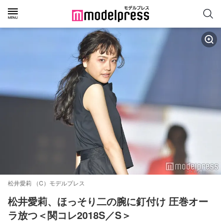
松井愛莉 （C）モデルプレス
松井愛莉、ほっそり二の腕に釘付け 圧巻オー
ラ放つ＜関コレ2018S／S＞