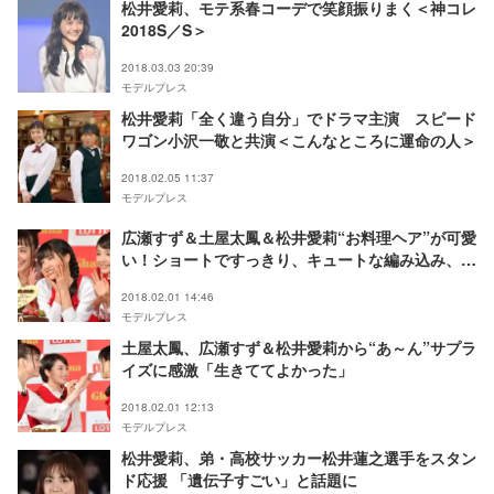
松井愛莉、モテ系春コーデで笑顔振りまく＜神コレ
2018S／S＞
2018.03.03 20:39
モデルプレス
松井愛莉「全く違う自分」でドラマ主演 スピード
ワゴン小沢一敬と共演＜こんなところに運命の人＞
2018.02.05 11:37
モデルプレス
広瀬すず＆土屋太鳳＆松井愛莉“お料理ヘア”が可愛
い！ショートですっきり、キュートな編み込み、オ
ン眉×おだんご
2018.02.01 14:46
モデルプレス
土屋太鳳、広瀬すず＆松井愛莉から“あ～ん”サプラ
イズに感激「生きててよかった」
2018.02.01 12:13
モデルプレス
松井愛莉、弟・高校サッカー松井蓮之選手をスタン
ド応援 「遺伝子すごい」と話題に