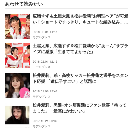
あわせて読みたい
広瀬すず＆土屋太鳳＆松井愛莉“お料理ヘア”が可愛
い！ショートですっきり、キュートな編み込み、オ
ン眉×おだんご
2018.02.01 14:46
モデルプレス
土屋太鳳、広瀬すず＆松井愛莉から“あ～ん”サプラ
イズに感激「生きててよかった」
2018.02.01 12:13
モデルプレス
松井愛莉、弟・高校サッカー松井蓮之選手をスタン
ド応援 「遺伝子すごい」と話題に
2018.01.06 15:48
モデルプレス
松井愛莉、黒髪×オン眉復活にファン歓喜「待って
ました」「最高にかわいい」
2017.12.21 20:32
モデルプレス