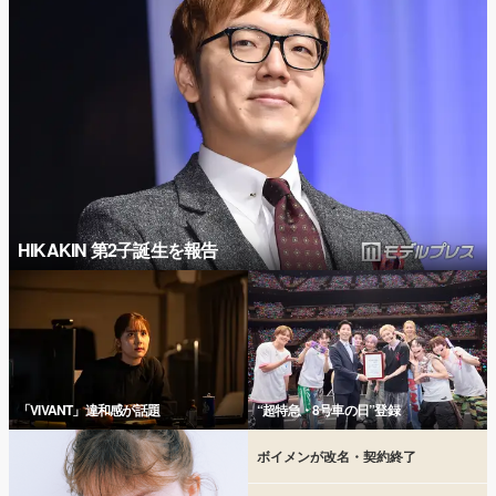
HIKAKIN 第2子誕生を報告
「VIVANT」違和感が話題
“超特急・8号車の日”登録
ボイメンが改名・契約終了