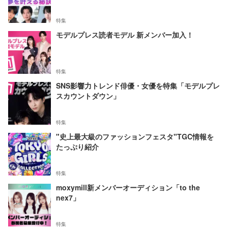
特集
モデルプレス読者モデル 新メンバー加入！
特集
SNS影響力トレンド俳優・女優を特集「モデルプレ
スカウントダウン」
特集
"史上最大級のファッションフェスタ"TGC情報を
たっぷり紹介
特集
moxymill新メンバーオーディション「to the
nex7」
特集