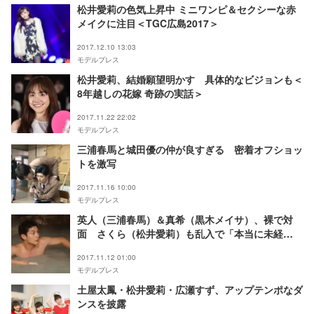
松井愛莉の色気上昇中 ミニワンピ＆セクシーな赤
メイクに注目＜TGC広島2017＞
2017.12.10 13:03
モデルプレス
松井愛莉、結婚願望明かす 具体的なビジョンも＜
8年越しの花嫁 奇跡の実話＞
2017.11.22 22:02
モデルプレス
三浦春馬と城田優の仲が良すぎる 密着オフショッ
トを激写
2017.11.16 10:00
モデルプレス
英人（三浦春馬）＆真希（黒木メイサ）、裸で対
面 さくら（松井愛莉）も乱入で「本当に未経
験？」「色気すごい」と反響＜オトナ高校第4話＞
2017.11.12 01:00
モデルプレス
土屋太鳳・松井愛莉・広瀬すず、アップテンポなダ
ンスを披露