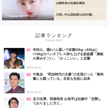
山崎怜奈が妊娠生報告
片思い中は逆効果なNG行動
バブみfaceの作り方
記事ランキング
RANKING
01
寺田心、週6ジム通いで体重62kg→82kgに
110kgのベンチプレス持ち上げる姿披露「胸板
の厚みすごい」「かっこいい」と反響
モデルプレス
02
中島歩、“明治時代の文豪”の玄孫だった「教科
書にも載っている」名前も先祖に由来
モデルプレス
03
及川光博、再婚発表 お相手は妊娠中「交際し
ておりました方と」