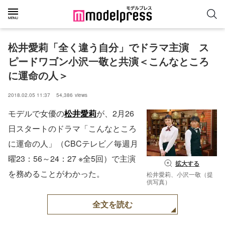
松井愛莉「全く違う自分」でドラマ主演　ス
ピードワゴン小沢一敬と共演＜こんなところ
に運命の人＞
2018.02.05 11:37
54,386
views
モデルで女優の
松井愛莉
が、2月26
日スタートのドラマ「こんなところ
に運命の人」（CBCテレビ／毎週月
曜23：56～24：27 ※全5回）で主演
拡大する
を務めることがわかった。
松井愛莉、小沢一敬（提
供写真）
全文を読む