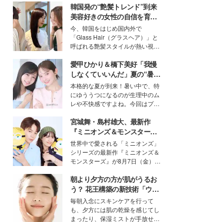
韓国発の“艶髪トレンド”到来
美容好きの女性の自信を育む
「ヘアケア事情」って？
今、韓国をはじめ国内外で
「Glass Hair（グラスヘア）」と
呼ばれる艶髪スタイルが熱い視線
を集めています。メイクやファッ
愛甲ひかり＆橋下美好「我慢
ションの完成度を高めるベースと
して、“髪そのものの美しさ”に改
しなくていいんだ」夏の“暑さ
めて注目する人が増えている様
対策”の新しい選択肢とは？
本格的な夏が到来！暑い中で、特
子。今回は、そんな憧れの艶やか
にゆううつになるのが生理中のム
な髪を日常で叶える、美容好きの
レや不快感ですよね。今回はプラ
女性たちのヘアケア事情を紹介し
イベートでも仲良しで旅行好きな
ます。
宮城舞・島村雄大、最新作
モデル・愛甲ひかりさんと橋下美
好さんを迎えて本音で女子会トー
『ミニオンズ＆モンスター
ク。猛暑のお出かけを快適に過ご
ズ』の魅力熱弁 ハチャメチャ
世界中で愛される「ミニオンズ」
すヒントや、2人が感動した夏の
だけじゃない“友情と絆”に感
シリーズの最新作『ミニオンズ＆
生理の新常識にも迫りました。
動
モンスターズ』が8月7日（金）に
公開。モデルプレスでは、“大のミ
朝より夕方の方が肌がうるお
ニオン好き”という共通点を持つモ
デルの宮城舞と島村雄大の特別対
う？ 花王構築の新技術「ウォ
談をお届け！それぞれの視点か
ーターキャプチャリングスキ
毎朝入念にスキンケアを行って
ら、今作ならではの魅力や予想外
ン（捕水肌）」がスキンケア
も、夕方には肌の乾燥を感じてし
の感動をもたらす奥深いストーリ
の常識を変える予感
まったり、保湿ミストが手放せな