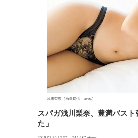
浅川梨奈（画像提供：avex）
スパガ浅川梨奈、豊満バスト
た」
2018.02.20 12:37
744,587
views