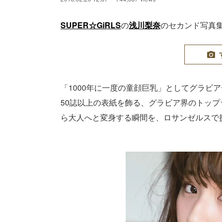
SUPER☆GiRLS
の
浅川梨奈
のセカンド写真集
「1000年に一度の童顔巨乳」としてグラビ
50誌以上の表紙を飾る、グラビア界のトップ
ら大人へと変身する瞬間を、ロサンゼルスで