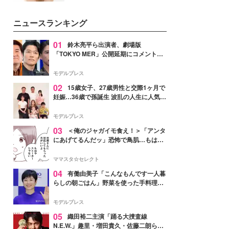
ーについて熱く語り合ってもらっ
いという読者も多いのでは？そん
た。
な美容の常識を大きく変える可能
ニュースランキング
性を秘めた、革新的な「Water
Capturing Skin（ウォーターキャ
プチャリングスキン：捕水肌）」
01
鈴木亮平ら出演者、劇場版
技術を、花王が構築した。
「TOKYO MER」公開延期にコメント
「現実のヒーローたちにチームMERから
最大の敬意とエールを」
モデルプレス
02
15歳女子、27歳男性と交際1ヶ月で
妊娠…36歳で孫誕生 波乱の人生に人気タ
レント思わずツッコミ「だいぶ危ねえ
よ！」
モデルプレス
03
＜俺のジャガイモ食え！＞「アンタ
にあげてるんだッ」恐怖で鳥肌…もはや
ストーカー？【第3話まんが】
ママスタ☆セレクト
04
有働由美子「こんなもんです一人暮
らしの朝ごはん」野菜を使った手料理公
開「作ってみたい」「ヘルシーで美味し
そう」と反響
モデルプレス
05
織田裕二主演「踊る大捜査線
N.E.W.」趣里・増田貴久・佐藤二朗ら新