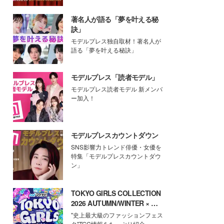
著名人が語る「夢を叶える秘
訣」
モデルプレス独自取材！著名人が
語る「夢を叶える秘訣」
モデルプレス「読者モデル」
モデルプレス読者モデル 新メンバ
ー加入！
モデルプレスカウントダウン
SNS影響力トレンド俳優・女優を
特集「モデルプレスカウントダウ
ン」
TOKYO GIRLS COLLECTION
2026 AUTUMN/WINTER × モ
デルプレス
"史上最大級のファッションフェス
タ"TGC情報をたっぷり紹介