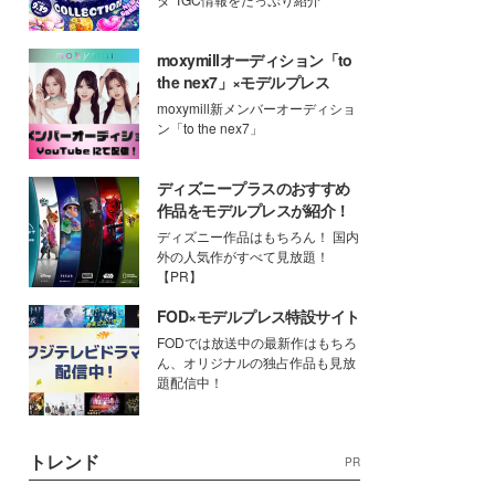
moxymillオーディション「to
the nex7」×モデルプレス
moxymill新メンバーオーディショ
ン「to the nex7」
ディズニープラスのおすすめ
作品をモデルプレスが紹介！
ディズニー作品はもちろん！ 国内
外の人気作がすべて見放題！
【PR】
FOD×モデルプレス特設サイト
FODでは放送中の最新作はもちろ
ん、オリジナルの独占作品も見放
題配信中！
トレンド
PR