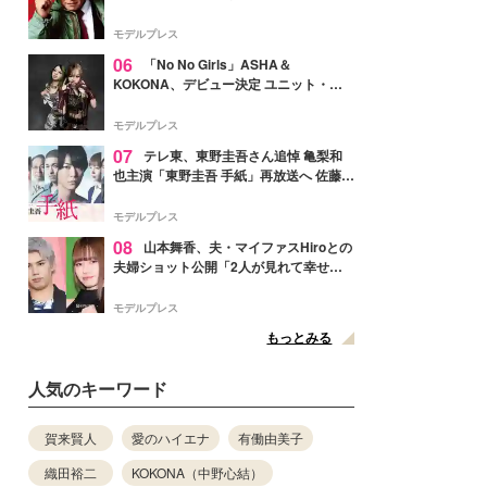
メンバー紹介映像解禁 各キャラクター象
徴する“謎のキーワード”も
モデルプレス
06
「No No Girls」ASHA＆
KOKONA、デビュー決定 ユニット・
TAKARAとしてセルフプロデュース楽曲
リリースへ
モデルプレス
07
テレ東、東野圭吾さん追悼 亀梨和
也主演「東野圭吾 手紙」再放送へ 佐藤隆
太・本田翼・中村倫也ら出演
モデルプレス
08
山本舞香、夫・マイファスHiroとの
夫婦ショット公開「2人が見れて幸せ」
「仲の良さが伝わってくる」と反響
モデルプレス
もっとみる
人気のキーワード
賀来賢人
愛のハイエナ
有働由美子
織田裕二
KOKONA（中野心結）