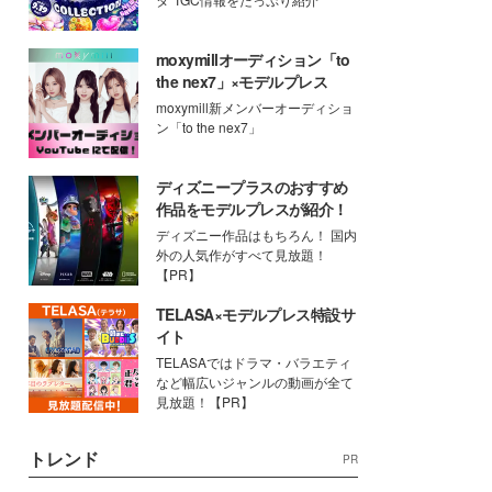
moxymillオーディション「to
the nex7」×モデルプレス
moxymill新メンバーオーディショ
ン「to the nex7」
ディズニープラスのおすすめ
作品をモデルプレスが紹介！
ディズニー作品はもちろん！ 国内
外の人気作がすべて見放題！
【PR】
TELASA×モデルプレス特設サ
イト
TELASAではドラマ・バラエティ
など幅広いジャンルの動画が全て
見放題！【PR】
トレンド
PR