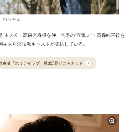
）テレビ朝日
妻”主人公・高森杏寿役を仲、杏寿の“浮気夫”・高森純平役を
岡祐太ら演技派キャストが集結している。
紗主演「ホリデイラブ」第3話見どころカット