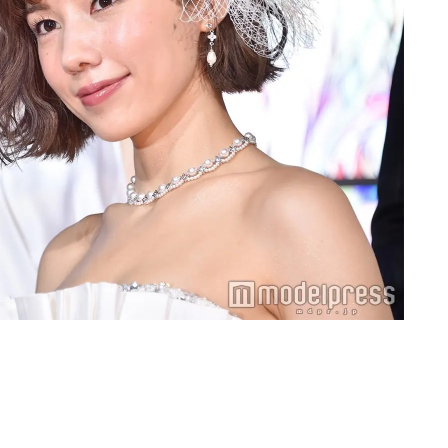
Loaded
:
87.03%