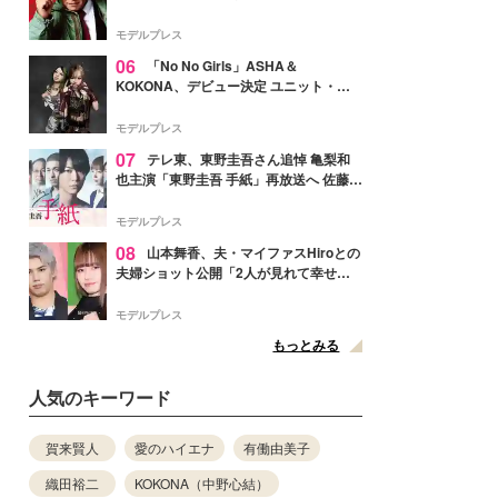
メンバー紹介映像解禁 各キャラクター象
徴する“謎のキーワード”も
モデルプレス
06
「No No Girls」ASHA＆
KOKONA、デビュー決定 ユニット・
TAKARAとしてセルフプロデュース楽曲
リリースへ
モデルプレス
07
テレ東、東野圭吾さん追悼 亀梨和
也主演「東野圭吾 手紙」再放送へ 佐藤隆
太・本田翼・中村倫也ら出演
モデルプレス
08
山本舞香、夫・マイファスHiroとの
夫婦ショット公開「2人が見れて幸せ」
「仲の良さが伝わってくる」と反響
モデルプレス
もっとみる
人気のキーワード
賀来賢人
愛のハイエナ
有働由美子
織田裕二
KOKONA（中野心結）