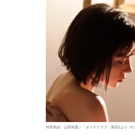
仲里依紗、山田裕貴／「ホリデイラブ」第3話より（C