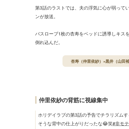
第3話のラストでは、夫の浮気に心が弱って
ンが放送。
バスローブ1枚の杏寿をベッドに誘導しキス
倒れ込んだ。
杏寿（仲里依紗）×黒井（山田
仲里依紗の背筋に視線集中
ホリデイラブの第3話の予告でチラリズムす
そうな背中の仕上がりだったな😂笑
#非モテ