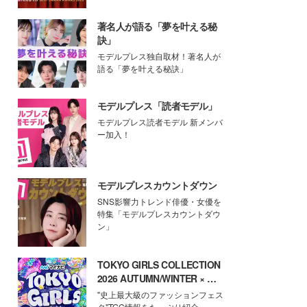
著名人が語る「夢を叶える秘
訣」
モデルプレス独自取材！著名人が
語る「夢を叶える秘訣」
モデルプレス「読者モデル」
モデルプレス読者モデル 新メンバ
ー加入！
モデルプレスカウントダウン
SNS影響力トレンド俳優・女優を
特集「モデルプレスカウントダウ
ン」
TOKYO GIRLS COLLECTION
2026 AUTUMN/WINTER × モ
デルプレス
"史上最大級のファッションフェス
タ"TGC情報をたっぷり紹介