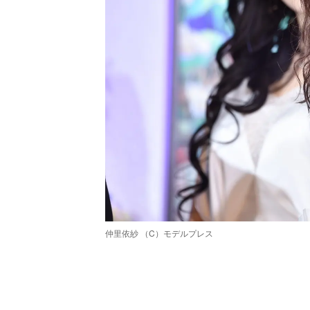
仲里依紗 （C）モデルプレス
/
Unmute