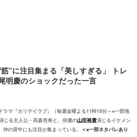
筋”に注目集まる「美しすぎる」 トレ
尾明慶のショックだった一言
ラマ『ホリデイラブ』（毎週金曜よる11時15分～※一部地
仲演じる主人公・高森杏寿と、俳優の
山田裕貴
演じるイケメン
、仲の背中にも注目が集まっている。
＜※一部ネタバレあり