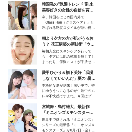
韓国発の“艶髪トレンド”到来
美容好きの女性の自信を育む
「ヘアケア事情」って？
今、韓国をはじめ国内外で
「Glass Hair（グラスヘア）」と
呼ばれる艶髪スタイルが熱い視線
を集めています。メイクやファッ
朝より夕方の方が肌がうるお
ションの完成度を高めるベースと
して、“髪そのものの美しさ”に改
う？ 花王構築の新技術「ウォ
めて注目する人が増えている様
ーターキャプチャリングスキ
毎朝入念にスキンケアを行って
子。今回は、そんな憧れの艶やか
ン（捕水肌）」がスキンケア
も、夕方には肌の乾燥を感じてし
な髪を日常で叶える、美容好きの
の常識を変える予感
まったり、保湿ミストが手放せな
女性たちのヘアケア事情を紹介し
いという読者も多いのでは？そん
ます。
愛甲ひかり＆橋下美好「我慢
な美容の常識を大きく変える可能
性を秘めた、革新的な「Water
しなくていいんだ」夏の“暑さ
Capturing Skin（ウォーターキャ
対策”の新しい選択肢とは？
本格的な夏が到来！暑い中で、特
プチャリングスキン：捕水肌）」
にゆううつになるのが生理中のム
技術を、花王が構築した。
レや不快感ですよね。今回はプラ
イベートでも仲良しで旅行好きな
宮城舞・島村雄大、最新作
モデル・愛甲ひかりさんと橋下美
好さんを迎えて本音で女子会トー
『ミニオンズ＆モンスター
ク。猛暑のお出かけを快適に過ご
ズ』の魅力熱弁 ハチャメチャ
世界中で愛される「ミニオンズ」
すヒントや、2人が感動した夏の
だけじゃない“友情と絆”に感
シリーズの最新作『ミニオンズ＆
生理の新常識にも迫りました。
動
モンスターズ』が8月7日（金）に