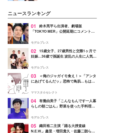
公開。モデルプレスでは、“大のミ
ニオン好き”という共通点を持つモ
ニュースランキング
デルの宮城舞と島村雄大の特別対
談をお届け！それぞれの視点か
ら、今作ならではの魅力や予想外
01
鈴木亮平ら出演者、劇場版
の感動をもたらす奥深いストーリ
「TOKYO MER」公開延期にコメント
ーについて熱く語り合ってもらっ
「現実のヒーローたちにチームMERから
た。
最大の敬意とエールを」
モデルプレス
02
15歳女子、27歳男性と交際1ヶ月で
妊娠…36歳で孫誕生 波乱の人生に人気タ
レント思わずツッコミ「だいぶ危ねえ
よ！」
モデルプレス
03
＜俺のジャガイモ食え！＞「アンタ
にあげてるんだッ」恐怖で鳥肌…もはや
ストーカー？【第3話まんが】
ママスタ☆セレクト
04
有働由美子「こんなもんです一人暮
らしの朝ごはん」野菜を使った手料理公
開「作ってみたい」「ヘルシーで美味し
そう」と反響
モデルプレス
05
織田裕二主演「踊る大捜査線
N.E.W.」趣里・増田貴久・佐藤二朗ら新