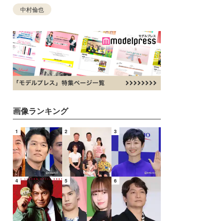
中村倫也
画像ランキング
1
2
3
4
5
6