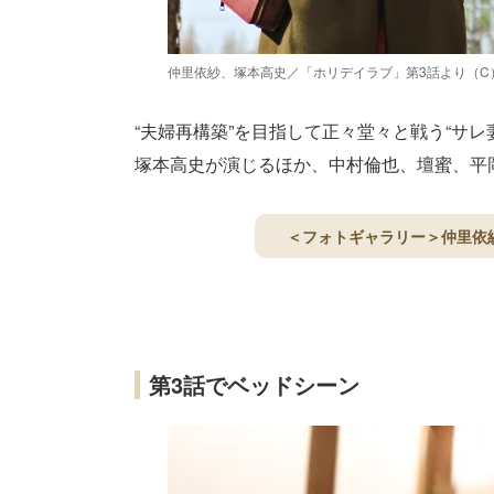
仲里依紗、塚本高史／「ホリデイラブ」第3話より（C
“夫婦再構築”を目指して正々堂々と戦う“サレ
塚本高史が演じるほか、中村倫也、壇蜜、平
＜フォトギャラリー＞仲里依
第3話でベッドシーン