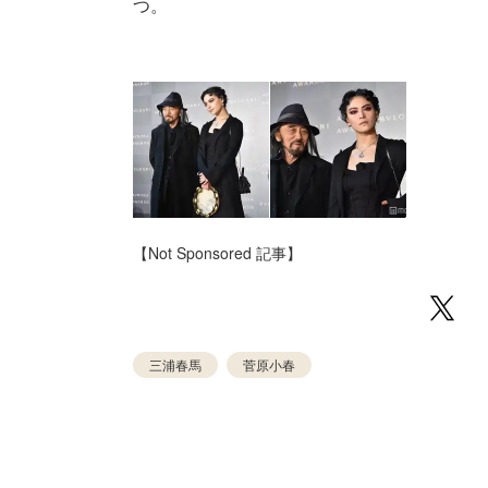
つ。
【Not Sponsored 記事】
三浦春馬
菅原小春