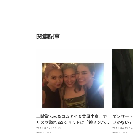
関連記事
二階堂ふみ＆コムアイ＆菅原小春、カ
ダンサー・
リスマ溢れる3ショットに「神メンバ
いかない」
ー」「奇跡の共演」の声
藤に反響
2017.07.27 13:22
2017.04.19 14
モデルプレス
モデルプレス