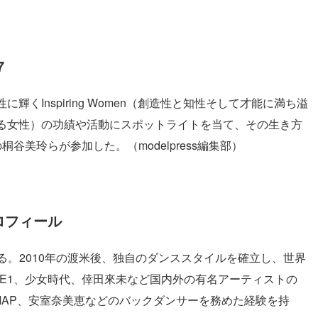
7
くInspiring Women（創造性と知性そして才能に満ち溢
る女性）の功績や活動にスポットライトを当て、その生き方
谷美玲らが参加した。（modelpress編集部）
ロフィール
始める。2010年の渡米後、独自のダンススタイルを確立し、世界
E1、少女時代、倖田來未など国内外の有名アーティストの
MAP、安室奈美恵などのバックダンサーを務めた経験を持