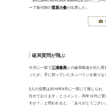
「BVLGARI AVRORA AWARDS 20
ーで振付師の
菅原小春
が出席した。
破局質問が飛ぶ
今月に一部で
三浦春馬
との破局報道が出た菅
ったが、手に持っていたタンバリンを振りな
2人の交際は2016年9月に一部にて報じら
任せております」とコメント。同年12月に
すか？」と問われると、「ありがとうござい