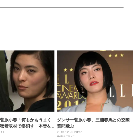
菅原小春「何もかもうまく
ダンサー菅原小春、三浦春馬との交際
密着取材で姿消す 本音&葛
質問飛ぶ
:11
2016.12.20 20:45
モデルプレス