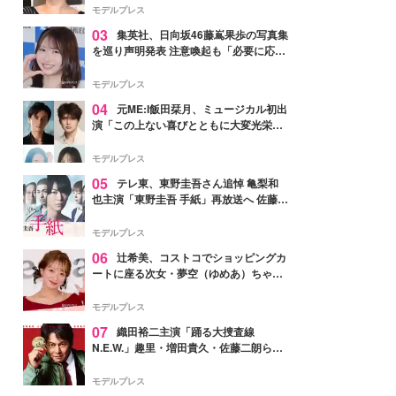
モデルプレス
03
集英社、日向坂46藤嶌果歩の写真集
を巡り声明発表 注意喚起も「必要に応じ
て法的措置を含む対応を検討」
モデルプレス
04
元ME:I飯田栞月、ミュージカル初出
演「この上ない喜びとともに大変光栄」
4年ぶり上演「ファントム」城田優らキ
ャスト発表
モデルプレス
05
テレ東、東野圭吾さん追悼 亀梨和
也主演「東野圭吾 手紙」再放送へ 佐藤隆
太・本田翼・中村倫也ら出演
モデルプレス
06
辻希美、コストコでショッピングカ
ートに座る次女・夢空（ゆめあ）ちゃん
の姿公開「乗りこなしてる感じが可愛す
ぎ」「成長を感じる」の声
モデルプレス
07
織田裕二主演「踊る大捜査線
N.E.W.」趣里・増田貴久・佐藤二朗ら新
メンバー紹介映像解禁 各キャラクター象
徴する“謎のキーワード”も
モデルプレス