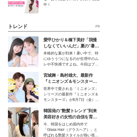
中！
トレンド
PR
愛甲ひかり＆橋下美好「我慢
しなくていいんだ」夏の“暑さ
対策”の新しい選択肢とは？
本格的な夏が到来！暑い中で、特
にゆううつになるのが生理中のム
レや不快感ですよね。今回はプラ
イベートでも仲良しで旅行好きな
宮城舞・島村雄大、最新作
モデル・愛甲ひかりさんと橋下美
好さんを迎えて本音で女子会トー
『ミニオンズ＆モンスター
ク。猛暑のお出かけを快適に過ご
ズ』の魅力熱弁 ハチャメチャ
世界中で愛される「ミニオンズ」
すヒントや、2人が感動した夏の
だけじゃない“友情と絆”に感
シリーズの最新作『ミニオンズ＆
生理の新常識にも迫りました。
動
モンスターズ』が8月7日（金）に
公開。モデルプレスでは、“大のミ
韓国発の“艶髪トレンド”到来
ニオン好き”という共通点を持つモ
デルの宮城舞と島村雄大の特別対
美容好きの女性の自信を育む
談をお届け！それぞれの視点か
「ヘアケア事情」って？
今、韓国をはじめ国内外で
ら、今作ならではの魅力や予想外
「Glass Hair（グラスヘア）」と
の感動をもたらす奥深いストーリ
呼ばれる艶髪スタイルが熱い視線