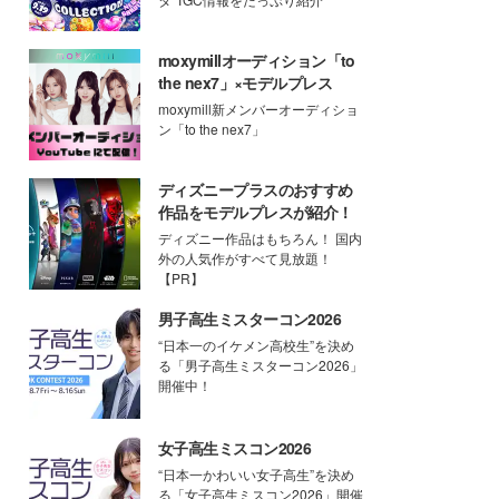
moxymillオーディション「to
the nex7」×モデルプレス
moxymill新メンバーオーディショ
ン「to the nex7」
ディズニープラスのおすすめ
作品をモデルプレスが紹介！
ディズニー作品はもちろん！ 国内
外の人気作がすべて見放題！
【PR】
男子高生ミスターコン2026
“日本一のイケメン高校生”を決め
る「男子高生ミスターコン2026」
開催中！
女子高生ミスコン2026
“日本一かわいい女子高生”を決め
る「女子高生ミスコン2026」開催