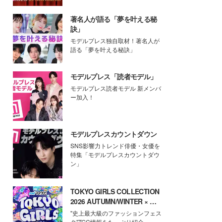
著名人が語る「夢を叶える秘
訣」
モデルプレス独自取材！著名人が
語る「夢を叶える秘訣」
モデルプレス「読者モデル」
モデルプレス読者モデル 新メンバ
ー加入！
モデルプレスカウントダウン
SNS影響力トレンド俳優・女優を
特集「モデルプレスカウントダウ
ン」
TOKYO GIRLS COLLECTION
2026 AUTUMN/WINTER × モ
デルプレス
"史上最大級のファッションフェス
タ"TGC情報をたっぷり紹介