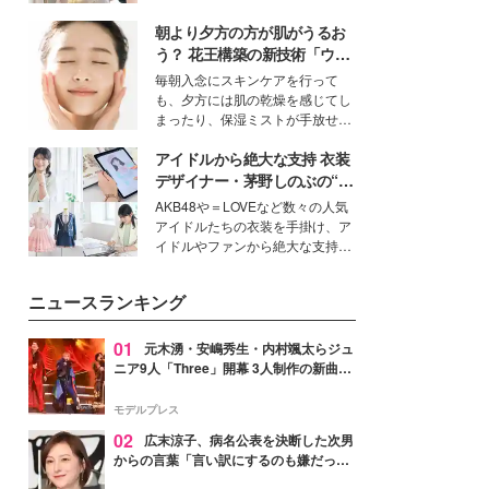
ーについて熱く語り合ってもらっ
を集めています。メイクやファッ
た。
朝より夕方の方が肌がうるお
ションの完成度を高めるベースと
して、“髪そのものの美しさ”に改
う？ 花王構築の新技術「ウォ
めて注目する人が増えている様
ーターキャプチャリングスキ
毎朝入念にスキンケアを行って
子。今回は、そんな憧れの艶やか
ン（捕水肌）」がスキンケア
も、夕方には肌の乾燥を感じてし
な髪を日常で叶える、美容好きの
の常識を変える予感
まったり、保湿ミストが手放せな
女性たちのヘアケア事情を紹介し
いという読者も多いのでは？そん
ます。
アイドルから絶大な支持 衣装
な美容の常識を大きく変える可能
性を秘めた、革新的な「Water
デザイナー・茅野しのぶの“可
Capturing Skin（ウォーターキャ
愛い”を作る美学＜「シチズン
AKB48や＝LOVEなど数々の人気
プチャリングスキン：捕水肌）」
クロスシー」インタビュー＞
アイドルたちの衣装を手掛け、ア
技術を、花王が構築した。
イドルやファンから絶大な支持を
得る、株式会社オサレカンパニー
取締役兼クリエイティブディレク
ニュースランキング
ター・茅野しのぶ。一人ひとりの
個性に寄り添い、魅力を引き出す
衣装作りは、多くの女性たちに勇
01
元木湧・安嶋秀生・内村颯太らジュ
気と自信を与え続けている。
ニア9人「Three」開幕 3人制作の新曲＆
手描きセットに込めた想い「もっと前に
進んで夢を掴みたい」【ゲネプロレポ】
モデルプレス
02
広末涼子、病名公表を決断した次男
からの言葉「言い訳にするのも嫌だっ
た」「言うべきか迷った」