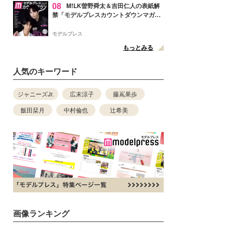
08
M!LK曽野舜太＆吉田仁人の表紙解
禁「モデルプレスカウントダウンマガジ
ン」巻頭に登場
モデルプレス
もっとみる
人気のキーワード
ジャニーズJr.
広末涼子
藤嶌果歩
飯田栞月
中村倫也
辻希美
画像ランキング