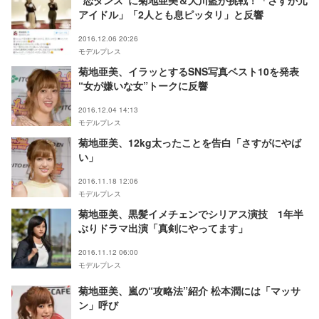
“恋ダンス”に菊地亜美＆大川藍が挑戦！「さすが元
アイドル」「2人とも息ピッタリ」と反響
2016.12.06 20:26
モデルプレス
菊地亜美、イラッとするSNS写真ベスト10を発表
“女が嫌いな女”トークに反響
2016.12.04 14:13
モデルプレス
菊地亜美、12kg太ったことを告白「さすがにやば
い」
2016.11.18 12:06
モデルプレス
菊地亜美、黒髪イメチェンでシリアス演技 1年半
ぶりドラマ出演「真剣にやってます」
2016.11.12 06:00
モデルプレス
菊地亜美、嵐の“攻略法”紹介 松本潤には「マッサ
ン」呼び