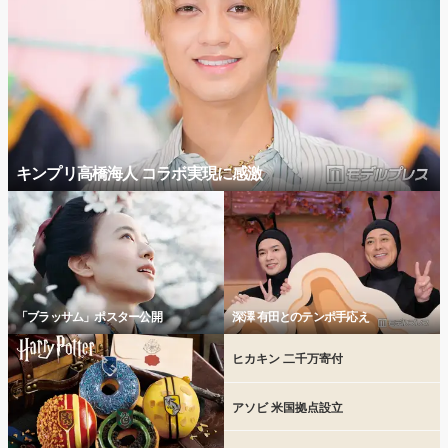
キンプリ高橋海人 コラボ実現に感激
「ブラッサム」ポスター公開
深澤 有田とのテンポ手応え
ヒカキン 二千万寄付
アソビ 米国拠点設立