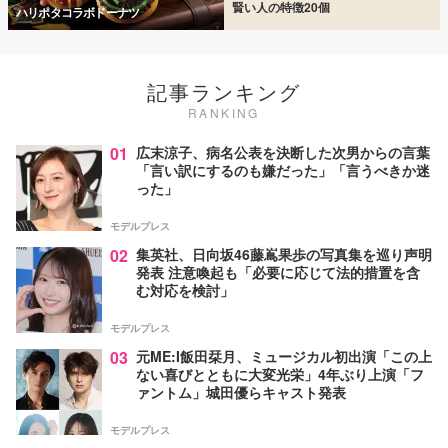
賢い人の特徴20個
ハリポタコラボドーナツ
記事ランキング
RANKING
01
広末涼子、病名公表を決断した次男からの言葉
「言い訳にするのも嫌だった」「言うべきか迷
った」
モデルプレス
02
集英社、日向坂46藤嶌果歩の写真集を巡り声明
発表 注意喚起も「必要に応じて法的措置を含
む対応を検討」
モデルプレス
03
元ME:I飯田栞月、ミュージカル初出演「この上
ない喜びとともに大変光栄」4年ぶり上演「フ
ァントム」城田優らキャスト発表
モデルプレス