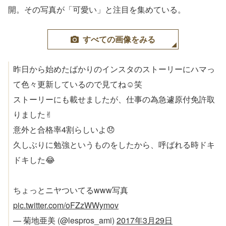
開。その写真が「可愛い」と注目を集めている。
すべての画像をみる
昨日から始めたばかりのインスタのストーリーにハマっ
て色々更新しているので見てね☺︎笑
ストーリーにも載せましたが、仕事の為急遽原付免許取
りました✌︎
意外と合格率4割らしいよ😞
久しぶりに勉強というものをしたから、呼ばれる時ドキ
ドキした😂
ちょっとニヤついてるwww写真
pic.twitter.com/oFZzWWymov
— 菊地亜美 (@lespros_ami)
2017年3月29日