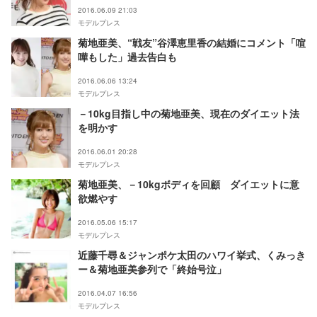
2016.06.09 21:03
モデルプレス
菊地亜美、“戦友”谷澤恵里香の結婚にコメント「喧
嘩もした」過去告白も
2016.06.06 13:24
モデルプレス
－10kg目指し中の菊地亜美、現在のダイエット法
を明かす
2016.06.01 20:28
モデルプレス
菊地亜美、－10kgボディを回顧 ダイエットに意
欲燃やす
2016.05.06 15:17
モデルプレス
近藤千尋＆ジャンポケ太田のハワイ挙式、くみっき
ー＆菊地亜美参列で「終始号泣」
2016.04.07 16:56
モデルプレス