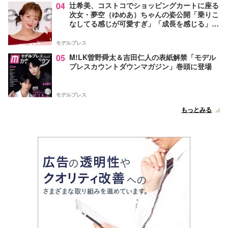
04
辻希美、コストコでショッピングカートに座る
次女・夢空（ゆめあ）ちゃんの姿公開「乗りこ
なしてる感じが可愛すぎ」「成長を感じる」の
声
モデルプレス
05
M!LK曽野舜太＆吉田仁人の表紙解禁「モデル
プレスカウントダウンマガジン」巻頭に登場
モデルプレス
もっとみる