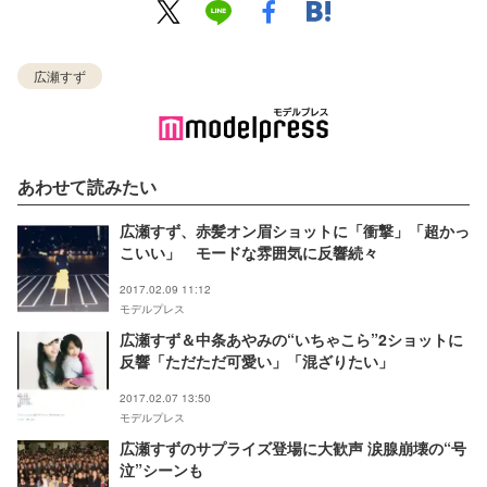
広瀬すず
あわせて読みたい
広瀬すず、赤髪オン眉ショットに「衝撃」「超かっ
こいい」 モードな雰囲気に反響続々
2017.02.09 11:12
モデルプレス
広瀬すず＆中条あやみの“いちゃこら”2ショットに
反響「ただただ可愛い」「混ざりたい」
2017.02.07 13:50
モデルプレス
広瀬すずのサプライズ登場に大歓声 涙腺崩壊の“号
泣”シーンも