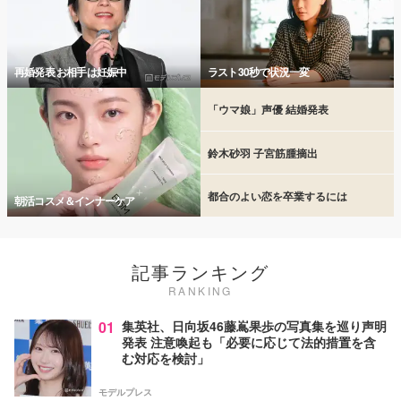
再婚発表 お相手は妊娠中
ラスト30秒で状況一変
「ウマ娘」声優 結婚発表
鈴木砂羽 子宮筋腫摘出
都合のよい恋を卒業するには
朝活コスメ＆インナーケア
記事ランキング
RANKING
01
集英社、日向坂46藤嶌果歩の写真集を巡り声明
発表 注意喚起も「必要に応じて法的措置を含
む対応を検討」
モデルプレス