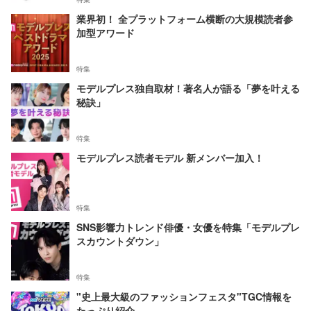
業界初！ 全プラットフォーム横断の大規模読者参
加型アワード
特集
モデルプレス独自取材！著名人が語る「夢を叶える
秘訣」
特集
モデルプレス読者モデル 新メンバー加入！
特集
SNS影響力トレンド俳優・女優を特集「モデルプレ
スカウントダウン」
特集
"史上最大級のファッションフェスタ"TGC情報を
たっぷり紹介