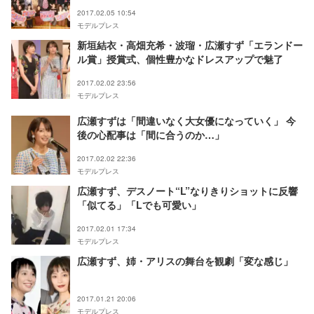
2017.02.05 10:54
モデルプレス
新垣結衣・高畑充希・波瑠・広瀬すず「エランドー
ル賞」授賞式、個性豊かなドレスアップで魅了
2017.02.02 23:56
モデルプレス
広瀬すずは「間違いなく大女優になっていく」 今
後の心配事は「間に合うのか…」
2017.02.02 22:36
モデルプレス
広瀬すず、デスノート“L”なりきりショットに反響
「似てる」「Lでも可愛い」
2017.02.01 17:34
モデルプレス
広瀬すず、姉・アリスの舞台を観劇「変な感じ」
2017.01.21 20:06
モデルプレス