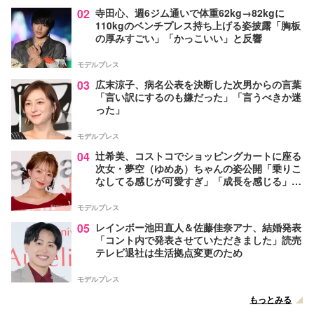
02
寺田心、週6ジム通いで体重62kg→82kgに
110kgのベンチプレス持ち上げる姿披露「胸板
の厚みすごい」「かっこいい」と反響
モデルプレス
03
広末涼子、病名公表を決断した次男からの言葉
「言い訳にするのも嫌だった」「言うべきか迷
った」
モデルプレス
04
辻希美、コストコでショッピングカートに座る
次女・夢空（ゆめあ）ちゃんの姿公開「乗りこ
なしてる感じが可愛すぎ」「成長を感じる」の
声
モデルプレス
05
レインボー池田直人＆佐藤佳奈アナ、結婚発表
「コント内で発表させていただきました」読売
テレビ退社は生活拠点変更のため
モデルプレス
もっとみる