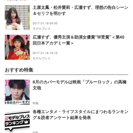
土屋太鳳・松井愛莉・広瀬すず、理想の告白シーン
＆セリフを明かす
2017.01.18 04:00
モデルプレス
広瀬すず、優秀主演＆助演女優賞“W受賞”＜第40
回日本アカデミー賞＞
2017.01.16 16:12
モデルプレス
おすすめ特集
8月のカバーモデルは映画「ブルーロック」の高橋
文哉
特集
各種エンタメ・ライフスタイルにまつわるランキン
グ＆読者アンケート結果を発表
特集