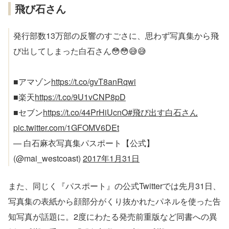
飛び石さん
発行部数13万部の反響のすごさに、思わず写真集から飛
び出してしまった白石さん😳😳😅😅
■アマゾン
https://t.co/gvT8anRqwi
■楽天
https://t.co/9U1vCNP8pD
■セブン
https://t.co/44PrHiUcnO
#飛び出す白石さん
pic.twitter.com/1GFOMV6DEt
— 白石麻衣写真集パスポート【公式】
(@mai_westcoast)
2017年1月31日
また、同じく『パスポート』の公式Twitterでは先月31日、
写真集の表紙から顔部分がくり抜かれたパネルを使った告
知写真が話題に。2度にわたる発売前重版など同書への異