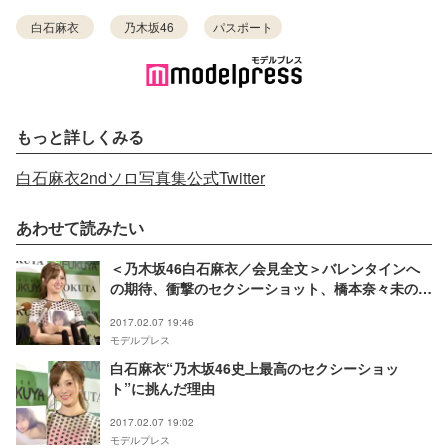
白石麻衣
乃木坂46
パスポート
もっと詳しくみる
白石麻衣2ndソロ写真集公式Twitter
あわせて読みたい
＜乃木坂46白石麻衣／会見全文＞バレンタインへ
の期待、衝撃のセクシーショット、橋本奈々未の卒
業…
2017.02.07 19:46
モデルプレス
白石麻衣“乃木坂46史上最高のセクシーショッ
ト”に挑んだ理由
2017.02.07 19:02
モデルプレス