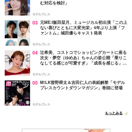
む対応を検討」
モデルプレス
03
元ME:I飯田栞月、ミュージカル初出演「この上
ない喜びとともに大変光栄」4年ぶり上演「フ
ァントム」城田優らキャスト発表
モデルプレス
04
辻希美、コストコでショッピングカートに座る
次女・夢空（ゆめあ）ちゃんの姿公開「乗りこ
なしてる感じが可愛すぎ」「成長を感じる」の
声
モデルプレス
05
M!LK曽野舜太＆吉田仁人の表紙解禁「モデル
プレスカウントダウンマガジン」巻頭に登場
モデルプレス
もっとみる