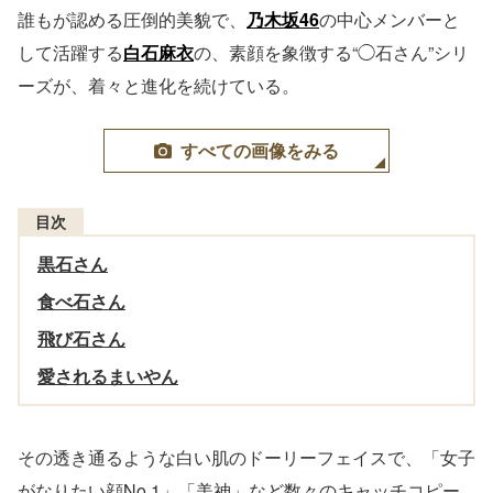
誰もが認める圧倒的美貌で、
乃木坂46
の中心メンバーと
して活躍する
白石麻衣
の、素顔を象徴する“◯石さん”シリ
ーズが、着々と進化を続けている。
すべての画像をみる
目次
黒石さん
食べ石さん
飛び石さん
愛されるまいやん
その透き通るような白い肌のドーリーフェイスで、「女子
がなりたい顔No.1」「美神」など数々のキャッチコピー