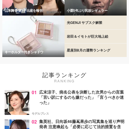
山本舞香 第1子出産を報告
小栗5年ぶり民放レギュラー
光GENJI サブスク解禁
岩田＆イモトが巨大地上絵
星座別8月の運勢ランキング
キーホルダー付きシャドウ
記事ランキング
RANKING
01
広末涼子、病名公表を決断した次男からの言葉
「言い訳にするのも嫌だった」「言うべきか迷
った」
モデルプレス
02
集英社、日向坂46藤嶌果歩の写真集を巡り声明
発表 注意喚起も「必要に応じて法的措置を含