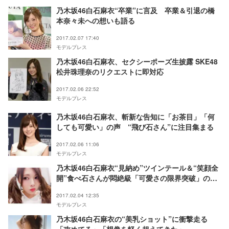
乃木坂46白石麻衣“卒業”に言及 卒業＆引退の橋
本奈々未への想いも語る
2017.02.07 17:40
モデルプレス
乃木坂46白石麻衣、セクシーポーズ生披露 SKE48
松井珠理奈のリクエストに即対応
2017.02.06 22:52
モデルプレス
乃木坂46白石麻衣、斬新な告知に「お茶目」「何
しても可愛い」の声 “飛び石さん”に注目集まる
2017.02.06 11:06
モデルプレス
乃木坂46白石麻衣“見納め”ツインテール＆“笑顔全
開”食べ石さんが悶絶級「可愛さの限界突破」の声
も
2017.02.04 12:35
モデルプレス
乃木坂46白石麻衣の“美乳ショット”に衝撃走る
「攻めてる」「想像を軽く超えてきた」