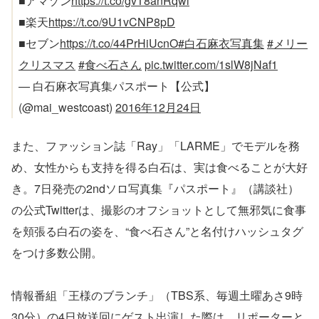
■アマゾン
https://t.co/gvT8anRqwi
■楽天
https://t.co/9U1vCNP8pD
■セブン
https://t.co/44PrHiUcnO
#白石麻衣写真集
#メリー
クリスマス
#食べ石さん
pic.twitter.com/1slW8jNaf1
— 白石麻衣写真集パスポート【公式】
(@mai_westcoast)
2016年12月24日
また、ファッション誌「Ray」「LARME」でモデルを務
め、女性からも支持を得る白石は、実は食べることが大好
き。7日発売の2ndソロ写真集『パスポート』（講談社）
の公式Twitterは、撮影のオフショットとして無邪気に食事
を頬張る白石の姿を、“食べ石さん”と名付けハッシュタグ
をつけ多数公開。
情報番組「王様のブランチ」（TBS系、毎週土曜あさ9時
30分）の4日放送回にゲスト出演した際は、リポーターと