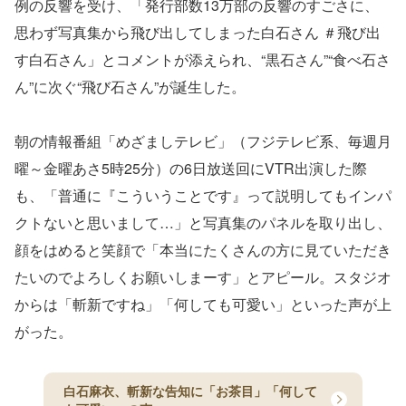
例の反響を受け、「発行部数13万部の反響のすごさに、
思わず写真集から飛び出してしまった白石さん ＃飛び出
す白石さん」とコメントが添えられ、“黒石さん”“食べ石さ
ん”に次ぐ“飛び石さん”が誕生した。
朝の情報番組「めざましテレビ」（フジテレビ系、毎週月
曜～金曜あさ5時25分）の6日放送回にVTR出演した際
も、「普通に『こういうことです』って説明してもインパ
クトないと思いまして…」と写真集のパネルを取り出し、
顔をはめると笑顔で「本当にたくさんの方に見ていただき
たいのでよろしくお願いしまーす」とアピール。スタジオ
からは「斬新ですね」「何しても可愛い」といった声が上
がった。
白石麻衣、斬新な告知に「お茶目」「何して