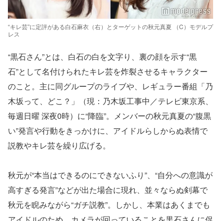
“キレ芸”に定評がある白石麻衣（右）とターゲットの秋元真夏 （C）モデルプ
レス
“黒石さん”とは、白石の白を文字り、裏の顔を示す“黒
石”として名付けられたキレ芸を炸裂させるキャラクター
のこと。主に同グループのライブや、レギュラー番組「乃
木坂って、どこ？」（現：乃木坂工事中／テレビ東京系、
毎週日曜 深夜0時）に“降臨”。メンバーの秋元真夏の“腹黒
い”発言や行動をきっかけに、アイドルらしからぬ表情で
説教やキレ芸を繰り広げる。
秋元が“本当はできるのにできないふり”、“自分への意識が
高すぎる発言”などが出た場合に現れ、並々ならぬ剣幕で
秋元を睨みながら“ガチ説教”。しかし、本業はあくまでも
アイドルのため、カメラが回っていることを黒石さんに促