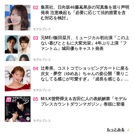
02
集英社、日向坂46藤嶌果歩の写真集を巡り声明
発表 注意喚起も「必要に応じて法的措置を含
む対応を検討」
モデルプレス
03
元ME:I飯田栞月、ミュージカル初出演「この上
ない喜びとともに大変光栄」4年ぶり上演「フ
ァントム」城田優らキャスト発表
モデルプレス
04
辻希美、コストコでショッピングカートに座る
次女・夢空（ゆめあ）ちゃんの姿公開「乗りこ
なしてる感じが可愛すぎ」「成長を感じる」の
声
モデルプレス
05
M!LK曽野舜太＆吉田仁人の表紙解禁「モデル
プレスカウントダウンマガジン」巻頭に登場
モデルプレス
もっとみる