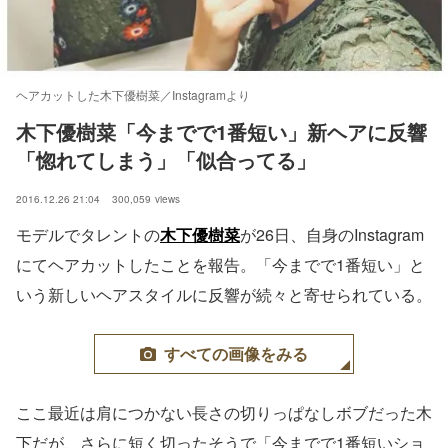
ヘアカットした木下優樹菜／Instagramより
木下優樹菜「今までで1番短い」新ヘアに反響
「惚れてしまう」「似合ってる」
2016.12.26 21:04
300,059
views
モデルでタレントの
木下優樹菜
が26日、自身のInstagram
にてヘアカットしたことを報告。「今までで1番短い」と
いう新しいヘアスタイルに反響が続々と寄せられている。
すべての画像をみる
ここ最近は肩につかない長さの切りっぱなしボブだった木
下だが、さらに短く切ったそうで「今までで1番短いショ