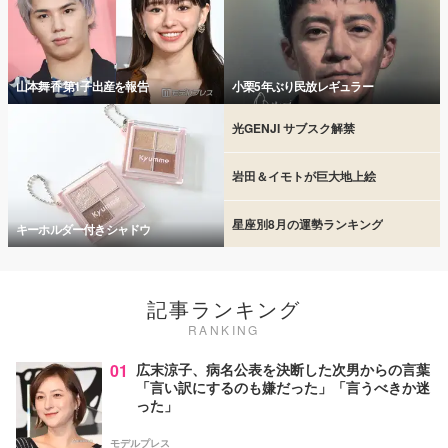
山本舞香 第1子出産を報告
小栗5年ぶり民放レギュラー
光GENJI サブスク解禁
岩田＆イモトが巨大地上絵
星座別8月の運勢ランキング
キーホルダー付きシャドウ
記事ランキング
RANKING
01
広末涼子、病名公表を決断した次男からの言葉
「言い訳にするのも嫌だった」「言うべきか迷
った」
モデルプレス