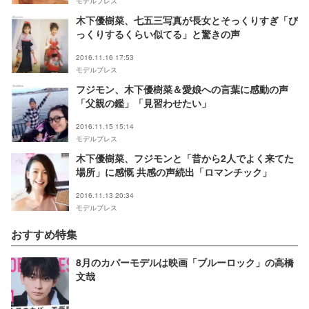
モデルプレス
木下優樹菜、七五三写真が長女とそっくりすぎ「び
っくりするくらい似てる」と驚きの声
2016.11.16 17:53
モデルプレス
フジモン、木下優樹菜＆愛娘への言葉に感動の声
「父親の鑑」「見習わせたい」
2016.11.15 15:14
モデルプレス
木下優樹菜、フジモンと「昔から2人でよく来てた
場所」に感慨 共感の声続出「ロマンチック」
2016.11.13 20:34
モデルプレス
おすすめ特集
8月のカバーモデルは映画「ブルーロック」の高橋
文哉