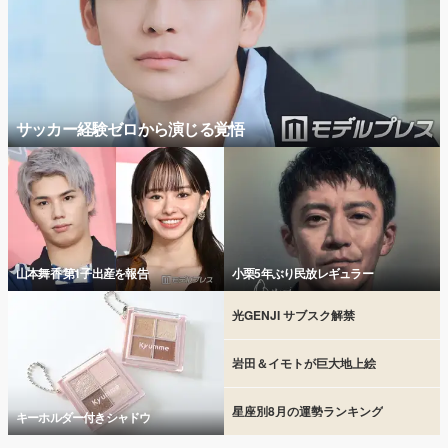
サッカー経験ゼロから演じる覚悟
山本舞香 第1子出産を報告
小栗5年ぶり民放レギュラー
光GENJI サブスク解禁
岩田＆イモトが巨大地上絵
星座別8月の運勢ランキング
キーホルダー付きシャドウ