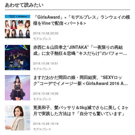
あわせて読みたい
「GirlsAward」×「モデルプレス」ランウェイの模
様をVineで配信＜パート6＞
2016.10.08 20:00
モデルプレス
赤西仁＆山田孝之“JINTAKA”「一夜限りの再結
成」に女子熱狂＆悲鳴 “キスだらけ”のパフォーマ
ンスで沸かす＜GirlsAward 2016 A／W＞
2016.10.08 19:51
モデルプレス
ますだおかだ岡田の娘・岡田結実、“SEXYロッ
ク”コーデでイメージ一新＜GirlsAward 2016 A／
W＞
2016.10.08 19:36
モデルプレス
筧美和子、髪バッサリ＆5kg減でさらに美しく 2ヶ
月で実践した方法は？「自分でも驚いています」
2016.10.08 19:18
モデルプレス