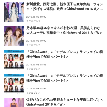
新川優愛、西野七瀬、新木優子ら豪華集結 ウィン
ク・投げキス連発に歓声＜GirlsAward 2016 A／W
＞
2016.10.08 19:02
モデルプレス
乃木坂46橋本奈々未＆松村沙友理、美肌あらわな
大人コーデに視線集中＜GirlsAward 2016 A／W＞
2016.10.08 19:02
モデルプレス
「GirlsAward」×「モデルプレス」ランウェイの模
様をVineで配信＜パート5＞
2016.10.08 18:58
モデルプレス
「GirlsAward」×「モデルプレス」ランウェイの模
様をVineで配信＜パート4＞
2016.10.08 18:51
モデルプレス
佐野ひなこの色白美脚＆キュートな笑顔に釘づけ＜
GirlsAward 2016 A／W＞