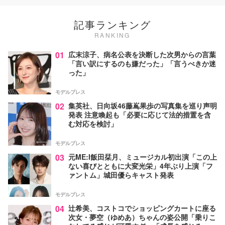
記事ランキング
RANKING
01
広末涼子、病名公表を決断した次男からの言葉
「言い訳にするのも嫌だった」「言うべきか迷
った」
モデルプレス
02
集英社、日向坂46藤嶌果歩の写真集を巡り声明
発表 注意喚起も「必要に応じて法的措置を含
む対応を検討」
モデルプレス
03
元ME:I飯田栞月、ミュージカル初出演「この上
ない喜びとともに大変光栄」4年ぶり上演「フ
ァントム」城田優らキャスト発表
モデルプレス
04
辻希美、コストコでショッピングカートに座る
次女・夢空（ゆめあ）ちゃんの姿公開「乗りこ