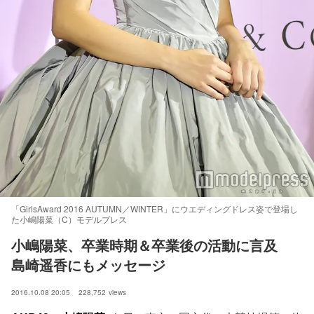
「GirlsAward 2016 AUTUMN／WINTER」にウエディングドレス姿で登場し
た小嶋陽菜（C）モデルプレス
小嶋陽菜、卒業時期＆卒業後の活動に言及　
島崎遥香にもメッセージ
2016.10.08 20:05
228,752
views