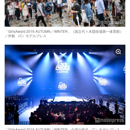
「GirlsAward 2016 AUTUMN／WINTER」（国立代々木競技場第一体育館）
／外観 （C）モデルプレス
「GirlsAward 2016 AUTUMN／WINTER」会場の様子 （C）モデルプレス